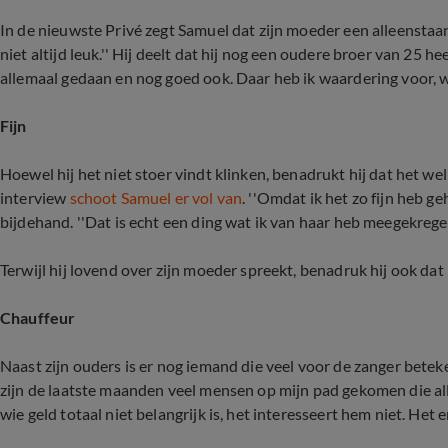
In de nieuwste Privé zegt Samuel dat zijn moeder een alleenstaan
niet altijd leuk.'' Hij deelt dat hij nog een oudere broer van 25 hee
allemaal gedaan en nog goed ook. Daar heb ik waardering voor, wa
Fijn
Hoewel hij het niet stoer vindt klinken, benadrukt hij dat het wel z
interview
schoot Samuel er vol van
. ''Omdat ik het zo fijn heb ge
bijdehand. ''Dat is echt een ding wat ik van haar heb meegekregen
Terwijl hij lovend over zijn moeder spreekt, benadruk hij ook dat h
Chauffeur
Naast zijn ouders is er nog iemand die veel voor de zanger beteke
zijn de laatste maanden veel mensen op mijn pad gekomen die all
wie geld totaal niet belangrijk is, het interesseert hem niet. Het 