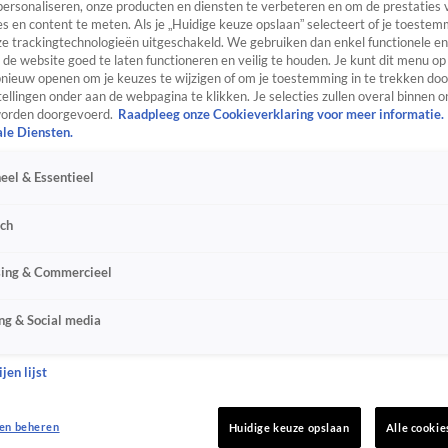
personaliseren, onze producten en diensten te verbeteren en om de prestaties 
s en content te meten. Als je „Huidige keuze opslaan” selecteert of je toestemm
e trackingtechnologieën uitgeschakeld. We gebruiken dan enkel functionele en
de website goed te laten functioneren en veilig te houden. Je kunt dit menu op
ieuw openen om je keuzes te wijzigen of om je toestemming in te trekken door
ellingen onder aan de webpagina te klikken. Je selecties zullen overal binnen o
orden doorgevoerd.
Raadpleeg onze Cookieverklaring voor meer informatie.
ale Diensten.
eel & Essentieel
sch
sing & Commercieel
ng & Social media
jen lijst
en beheren
Huidige keuze opslaan
Alle cookie