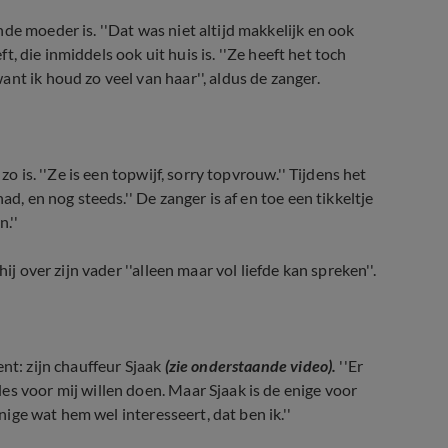
de moeder is. ''Dat was niet altijd makkelijk en ook
ft, die inmiddels ook uit huis is. ''Ze heeft het toch
nt ik houd zo veel van haar'', aldus de zanger.
o is. ''Ze is een topwijf, sorry topvrouw.'' Tijdens het
had, en nog steeds.'' De zanger is af en toe een tikkeltje
.''
ij over zijn vader ''alleen maar vol liefde kan spreken''.
nt: zijn chauffeur Sjaak
(zie onderstaande video).
''Er
es voor mij willen doen. Maar Sjaak is de enige voor
enige wat hem wel interesseert, dat ben ik.''