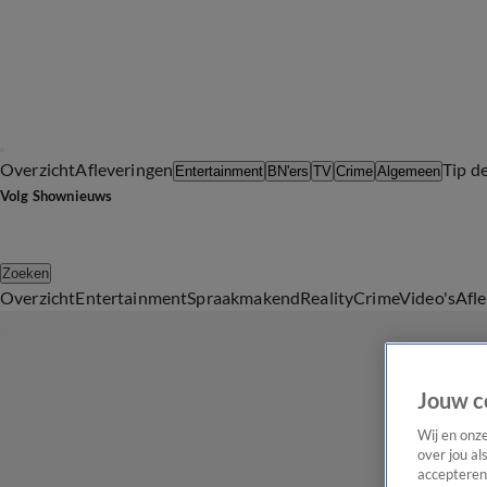
Overzicht
Afleveringen
Tip d
Entertainment
BN'ers
TV
Crime
Algemeen
Volg Shownieuws
Zoeken
Overzicht
Entertainment
Spraakmakend
Reality
Crime
Video's
Afl
Jouw c
Wij en onz
over jou al
accepteren