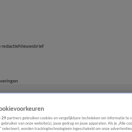
e redactie
Nieuwsbrief
everingen
ookievoorkeuren
e
29
partners gebruiken cookies en vergelijkbare technieken om informatie te
s gebruiker van onze website(s), jouw gedrag en jouw apparaten. Als je „Alle co
” selecteert, worden trackingtechnologieën ingeschakeld om onze advertenties