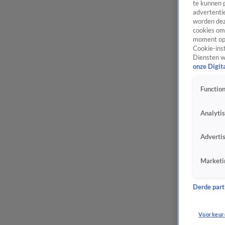
te kunnen 
advertentie
worden dez
cookies om 
moment opn
Cookie-inst
Diensten w
onze Digit
Function
Analyti
Adverti
Marketi
Derde parti
Voorkeur