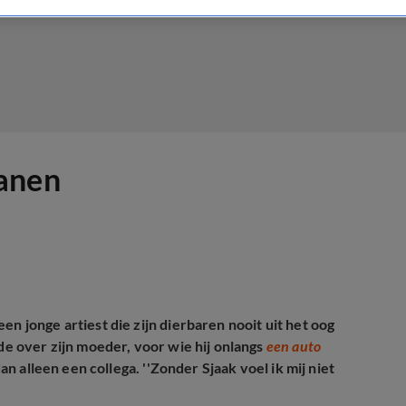
ranen
n jonge artiest die zijn dierbaren nooit uit het oog
fde over zijn moeder, voor wie hij onlangs
een auto
an alleen een collega. ''Zonder Sjaak voel ik mij niet