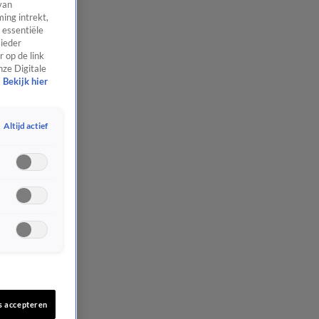
van
ing intrekt,
 essentiële
 ieder
 op de link
nze Digitale
Bekijk hier
Altijd actief
s accepteren