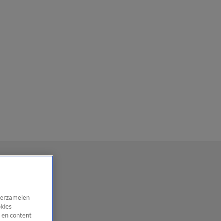
 verzamelen
okies
 en content