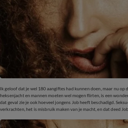
Ik geloof dat je wel 180 aangiftes had kunnen doen, maar nu op de
heksenjacht en mannen moeten wel mogen flirten, is een wonderlij
dat geval zie je ook hoeveel jongens Job heeft beschadigd. Seks
verkrachten, het is misbruik maken van je macht, en dat deed Job