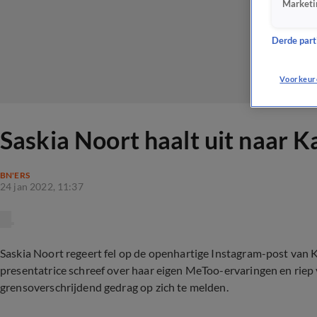
Marketi
Derde parti
Voorkeur
Saskia Noort haalt uit naar 
BN'ERS
24 jan 2022, 11:37
Saskia Noort regeert fel op de openhartige Instagram-post van
presentatrice schreef over haar eigen MeToo-ervaringen en riep 
grensoverschrijdend gedrag op zich te melden.