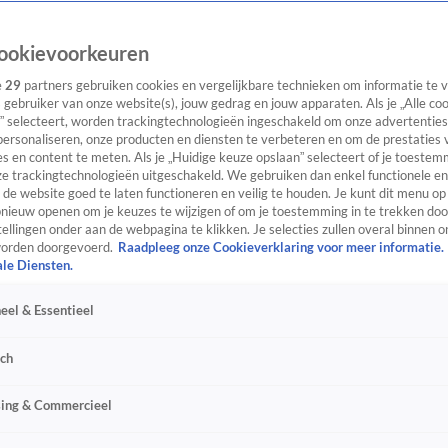
ookievoorkeuren
e
29
partners gebruiken cookies en vergelijkbare technieken om informatie te
s gebruiker van onze website(s), jouw gedrag en jouw apparaten. Als je „Alle co
” selecteert, worden trackingtechnologieën ingeschakeld om onze advertenties
personaliseren, onze producten en diensten te verbeteren en om de prestaties 
s en content te meten. Als je „Huidige keuze opslaan” selecteert of je toestemm
e trackingtechnologieën uitgeschakeld. We gebruiken dan enkel functionele en
de website goed te laten functioneren en veilig te houden. Je kunt dit menu op
ieuw openen om je keuzes te wijzigen of om je toestemming in te trekken door
ellingen onder aan de webpagina te klikken. Je selecties zullen overal binnen o
orden doorgevoerd.
Raadpleeg onze Cookieverklaring voor meer informatie.
ale Diensten.
eel & Essentieel
sch
sing & Commercieel