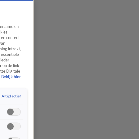
 verzamelen
okies
 en content
van
ing intrekt,
 essentiële
 ieder
 op de link
nze Digitale
Bekijk hier
Altijd actief