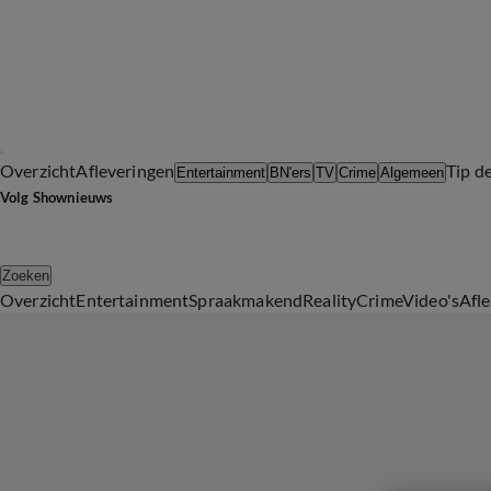
Overzicht
Afleveringen
Tip d
Entertainment
BN'ers
TV
Crime
Algemeen
Volg Shownieuws
Zoeken
Overzicht
Entertainment
Spraakmakend
Reality
Crime
Video's
Afl