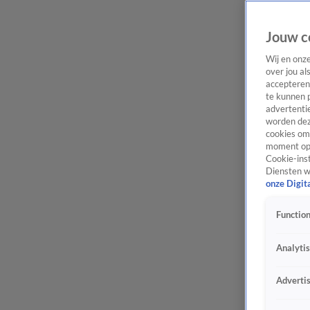
Jouw c
Wij en onz
over jou al
accepteren
te kunnen 
advertentie
worden dez
cookies om 
moment opn
Cookie-inst
Diensten w
onze Digit
Function
Analyti
Adverti