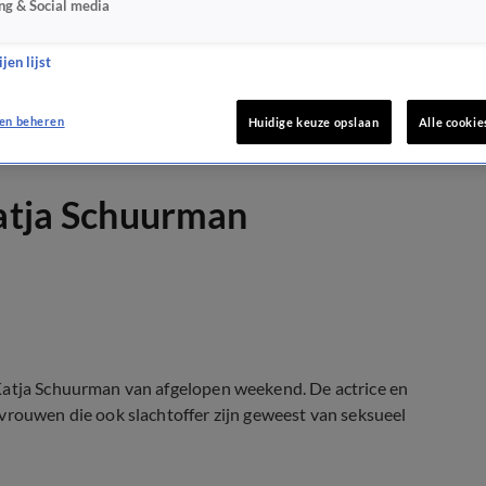
ng & Social media
jen lijst
en beheren
Huidige keuze opslaan
Alle cookie
Katja Schuurman
 Katja Schuurman van afgelopen weekend. De actrice en
vrouwen die ook slachtoffer zijn geweest van seksueel