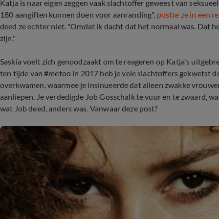
Katja is naar eigen zeggen vaak slachtoffer geweest van seksuee
180 aangiften kunnen doen voor aanranding",
postte ze in een r
deed ze echter niet. "Omdat ik dacht dat het normaal was. Dat 
zijn."
Saskia voelt zich genoodzaakt om te reageren op Katja's uitgebrei
ten tijde van #metoo in 2017 heb je vele slachtoffers gekwetst do
overkwamen, waarmee je insinueerde dat alleen zwakke vrouwen
aanliepen. Je verdedigde Job Gosschalk te vuur en te zwaard, waar
wat Job deed, anders was. Vanwaar deze post?