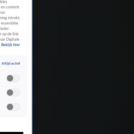
okies
 en content
van
ing intrekt,
 essentiële
 ieder
 op de link
nze Digitale
Bekijk hier
Altijd actief