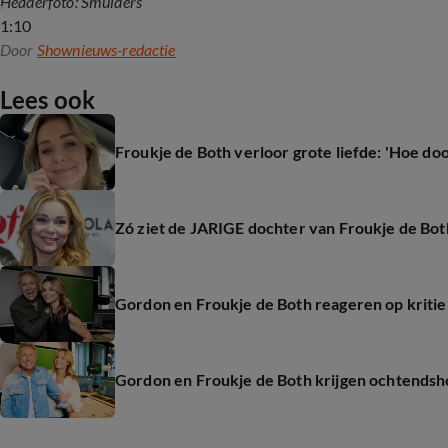
Headerfoto: Smulders
1:10
Door
Shownieuws-redactie
Lees ook
Froukje de Both verloor grote liefde: 'Hoe do
Zó ziet de JARIGE dochter van Froukje de Both
Gordon en Froukje de Both reageren op kritiek
Gordon en Froukje de Both krijgen ochtendsh