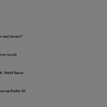
or met leven?'
 er nu uit
: 'Héél flauw'
ow op Radio 10