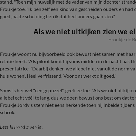
stand. "Toen mijn huwelijk met de vader van mijn dochter strand
Froukje toe. "Ik ben zelf een kind van gescheiden ouders en had 
goed, na de scheiding ben ik dat heel anders gaan zien."
Als we niet uitkijken zien we e
Froukje de B
Froukje woont nu bijvoorbeeld ook bewust niet samen met haar p
relatie heeft. "Als piloot komt hij soms midden in de nacht pas thu
presentatrice. "Daarbij denken we allebei niet vanuit de norm v
huis wonen'. Heel verfrissend. Voor ons werkt dit goed."
Soms is het wel "een gepuzzel", geeft ze toe. "Als we niet uitkijk
allebei echt véél te lang, dus we doen bewust ons best om dat t
Froukje Jordy's stem niet eens herkende toen hij inbelde tijdens
schrok.
Froukje's vriend doet stiekem mee aan Lief en 
Lees hieronder verder.