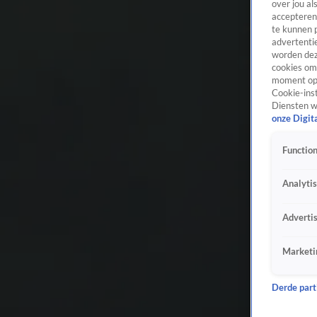
over jou al
accepteren
te kunnen 
advertentie
worden dez
cookies om 
moment opn
Cookie-inst
Diensten w
onze Digit
Function
Analyti
Adverti
Marketi
Derde parti