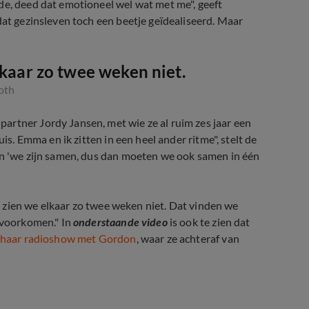
de, deed dat emotioneel wel wat met me", geeft
dat gezinsleven toch een beetje geïdealiseerd. Maar
lkaar zo twee weken niet.
oth
artner Jordy Jansen, met wie ze al ruim zes jaar een
is. Emma en ik zitten in een heel ander ritme", stelt de
an 'we zijn samen, dus dan moeten we ook samen in één
en zien we elkaar zo twee weken niet. Dat vinden we
e voorkomen." In
onderstaande video
is ook te zien dat
haar radioshow met Gordon
, waar ze achteraf van
Leed!