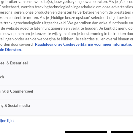
s gebruiker van onze website(s), jouw gedrag en jouw apparaten. Als je „Alle co
” selecteert, worden trackingtechnologieën ingeschakeld om onze advertenties
personaliseren, onze producten en diensten te verbeteren en om de prestaties 
s en content te meten. Als je „Huidige keuze opslaan” selecteert of je toestemm
e trackingtechnologieën uitgeschakeld. We gebruiken dan enkel functionele en
de website goed te laten functioneren en veilig te houden. Je kunt dit menu op
ieuw openen om je keuzes te wijzigen of om je toestemming in te trekken door
ellingen onder aan de webpagina te klikken. Je selecties zullen overal binnen o
orden doorgevoerd.
Raadpleeg onze Cookieverklaring voor meer informatie.
ale Diensten.
eel & Essentieel
sch
sing & Commercieel
ng & Social media
jen lijst