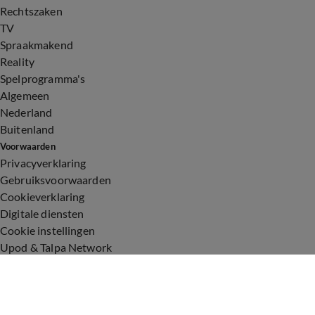
Rechtszaken
TV
Spraakmakend
Reality
Spelprogramma's
Algemeen
Nederland
Buitenland
Voorwaarden
Privacyverklaring
Gebruiksvoorwaarden
Cookieverklaring
Digitale diensten
Cookie instellingen
Upod & Talpa Network
Adverteren
Vacatures
Publieksservice
Toegankelijkheid