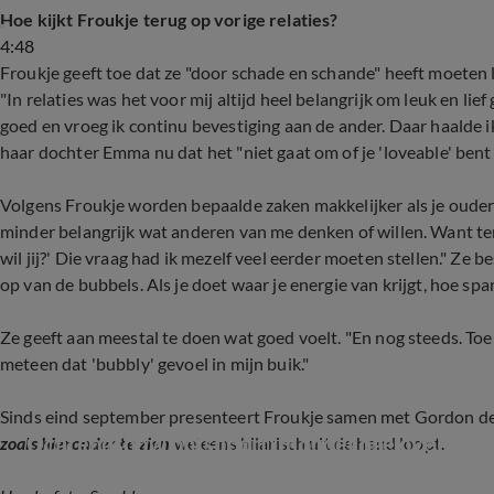
Hoe kijkt Froukje terug op vorige relaties?
4:48
Froukje geeft toe dat ze "door schade en schande" heeft moeten 
"In relaties was het voor mij altijd heel belangrijk om leuk en li
goed en vroeg ik continu bevestiging aan de ander. Daar haalde i
haar dochter Emma nu dat het "niet gaat om of je 'loveable' bent v
Volgens Froukje worden bepaalde zaken makkelijker als je ouder 
minder belangrijk wat anderen van me denken of willen. Want teru
wil jij?' Die vraag had ik mezelf veel eerder moeten stellen." Ze b
op van de bubbels. Als je doet waar je energie van krijgt, hoe spa
Ze geeft aan meestal te doen wat goed voelt. "En nog steeds. To
meteen dat 'bubbly' gevoel in mijn buik."
Sinds eind september presenteert Froukje samen met Gordon 
Ochtendshow ontspoort: mondelinge overhoring
zoals hieronder te zien
weleens hilarisch uit de hand loopt.