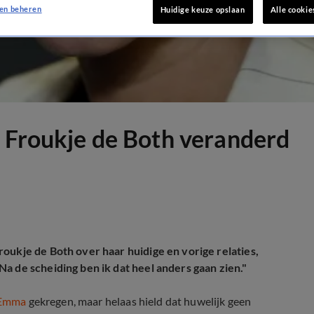
en beheren
Huidige keuze opslaan
Alle cookie
e Froukje de Both veranderd
roukje de Both over haar huidige en vorige relaties,
a de scheiding ben ik dat heel anders gaan zien."
 Emma
gekregen, maar helaas hield dat huwelijk geen