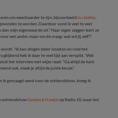
leren om weerbaarder te zijn, bijvoorbeeld
in relaties
.
ef gevonden te worden. Daardoor vond ik veel te veel
k dan mijn eigenwaarde uit." Naar eigen zeggen leert ze
oor een ander, maar om de vraag: wat wil jij zelf?".
wordt. "Ik kan dingen beter loslaten en vind het
gkijkend heb ik daar te veel tijd aan verspild. 'Wat
esluit het interview met wijze raad: "Ga altijd de kant
nnend ook, maak je altijd de juiste keuze."
en ik gevraagd werd voor de ochtendshow, kreeg ik
de ochtendshow
Gordon & Froukje
op Radio 10, waar het
?! (Radio 10)