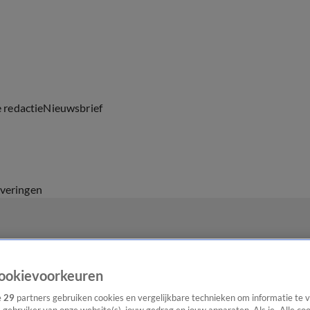
e redactie
Nieuwsbrief
everingen
ookievoorkeuren
e
29
partners gebruiken cookies en vergelijkbare technieken om informatie te