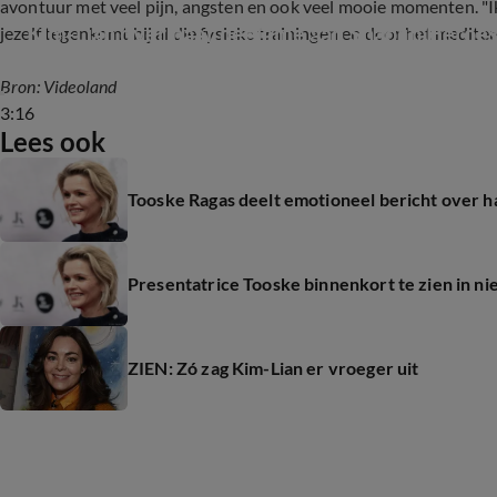
avontuur met veel pijn, angsten en ook veel mooie momenten. "
Kim-Lian over haar deelame aan Shaolin Heroe
jezelf tegenkomt bij al die fysieke trainingen en door het mediter
Bron: Videoland
3:16
Lees ook
Tooske Ragas deelt emotioneel bericht over h
Presentatrice Tooske binnenkort te zien in n
ZIEN: Zó zag Kim-Lian er vroeger uit