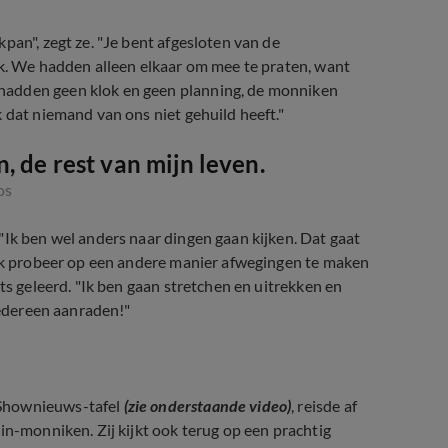
pan", zegt ze. "Je bent afgesloten van de
ik. We hadden alleen elkaar om mee te praten, want
hadden geen klok en geen planning, de monniken
 dat niemand van ons niet gehuild heeft."
, de rest van mijn leven.
os
"Ik ben wel anders naar dingen gaan kijken. Dat gaat
 ik probeer op een andere manier afwegingen te maken
ts geleerd. "Ik ben gaan stretchen en uitrekken en
iedereen aanraden!"
 Shownieuws-tafel
(zie onderstaande video)
, reisde af
in-monniken. Zij kijkt ook terug op een prachtig