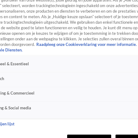
s gebruiker van onze website(s), jouw gedrag en jouw apparaten. Als je „Alle co
” selecteert, worden trackingtechnologieën ingeschakeld om onze advertenties
personaliseren, onze producten en diensten te verbeteren en om de prestaties 
s en content te meten. Als je „Huidige keuze opslaan” selecteert of je toestemm
e trackingtechnologieën uitgeschakeld. We gebruiken dan enkel functionele en
de website goed te laten functioneren en veilig te houden. Je kunt dit menu op
ieuw openen om je keuzes te wijzigen of om je toestemming in te trekken door
ellingen onder aan de webpagina te klikken. Je selecties zullen overal binnen o
orden doorgevoerd.
Raadpleeg onze Cookieverklaring voor meer informatie.
ale Diensten.
eel & Essentieel
sch
sing & Commercieel
ng & Social media
jen lijst