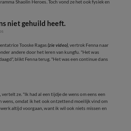
gramma Shaolin Heroes. Toch vond ze het ook fysiek en
s niet gehuild heeft.
os
entatrice Tooske Ragas
(zie video)
, vertrok Fenna naar
 onder andere door het leren van kungfu. "Het was
aagd", blikt Fenna terug. "Het was een continue dans
rtelt ze. "Ik had al een tijdje de wens om eens een
j een wens, omdat ik het ook ontzettend moeilijk vind om
 werk altijd voorgaan, want ik wil ook niets missen en