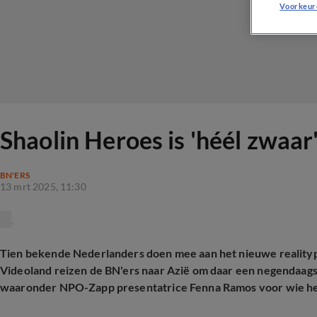
Voorkeur
Shaolin Heroes is 'héél zwaa
BN'ERS
13 mrt 2025, 11:30
Tien bekende Nederlanders doen mee aan het nieuwe reali
Videoland reizen de BN'ers naar Azië om daar een negendaagse
waaronder NPO-Zapp presentatrice Fenna Ramos voor wie het