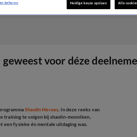
en beheren
Huidige keuze opslaan
Alle cookie
r' geweest voor déze deelneme
typrogramma
Shaolin Heroes
. In deze reeks van
 training te volgen bij shaolin-monniken,
 een fysieke én mentale uitdaging was.