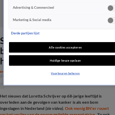
Advertising & Commercieel
Marketing & Social media
Derde partijen lijst
Simon Keizer deelt laatste
berichtjes Loretta: 'En toen
Alle cookies accepteren
hield het op..'
Huidige keuze opslaan
BN'ERS
Voorkeuren beheren
27 mrt 2025, 19:22
Het nieuws dat Loretta Schrijver op 68-jarige leeftijd is
overleden aan de gevolgen van kanker is als een bom
ingeslagen in Nederland
(zie video)
.
Ook menig BN'er rouwt
om het verlies van de enorm geliefde presentatrice.
Zo ook