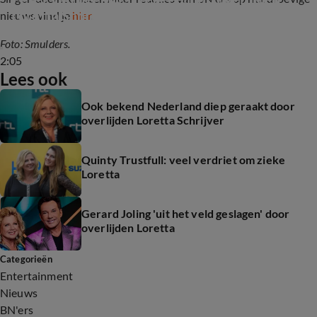
Loretta Schrijver
nieuws vind je
hier
.
Foto: Smulders.
2:05
Lees ook
Ook bekend Nederland diep geraakt door
overlijden Loretta Schrijver
Quinty Trustfull: veel verdriet om zieke
Loretta
Gerard Joling 'uit het veld geslagen' door
overlijden Loretta
Categorieën
Entertainment
Nieuws
BN'ers