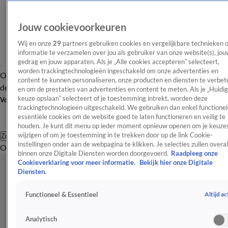
Jouw cookievoorkeuren
Wij en onze
29
partners gebruiken cookies en vergelijkbare technieken 
informatie te verzamelen over jou als gebruiker van onze website(s), jou
gedrag en jouw apparaten. Als je „Alle cookies accepteren” selecteert,
worden trackingtechnologieën ingeschakeld om onze advertenties en
Overzicht
Afleveringen
Tip
Entertainment
BN'ers
TV
Crime
Algemeen
content te kunnen personaliseren, onze producten en diensten te verbet
de redactie
Nieuwsbrief
en om de prestaties van advertenties en content te meten. Als je „Huidi
keuze opslaan” selecteert of je toestemming intrekt, worden deze
Volg Shownieuws
trackingtechnologieën uitgeschakeld. We gebruiken dan enkel functionel
essentiële cookies om de website goed te laten functioneren en veilig te
houden. Je kunt dit menu op ieder moment opnieuw openen om je keuzes
wijzigen of om je toestemming in te trekken door op de link Cookie-
Zoeken
instellingen onder aan de webpagina te klikken. Je selecties zullen overal
Overzicht
Entertainment
Spraakmakend
Reality
Crime
Video's
Afl
binnen onze Digitale Diensten worden doorgevoerd.
Raadpleeg onze
Cookieverklaring voor meer informatie.
Bekijk hier onze Digitale
Diensten.
Altijd ac
Functioneel & Essentieel
Analytisch