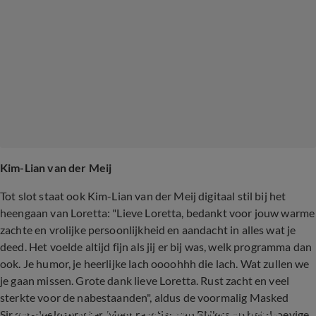
Kim-Lian van der Meij
Tot slot staat ook Kim-Lian van der Meij digitaal stil bij het
heengaan van Loretta: "Lieve Loretta, bedankt voor jouw warme
zachte en vrolijke persoonlijkheid en aandacht in alles wat je
deed. Het voelde altijd fijn als jij er bij was, welk programma dan
ook. Je humor, je heerlijke lach oooohhh die lach. Wat zullen we
je gaan missen. Grote dank lieve Loretta. Rust zacht en veel
sterkte voor de nabestaanden", aldus de voormalig Masked
Peter van der Vorst reageert op overlijden 
Singer-deelneemster. Meer reacties van BN'ers op het droevige