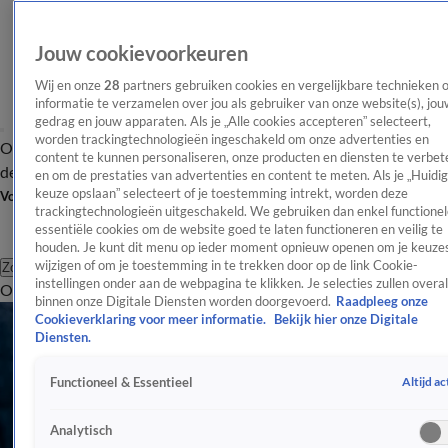
Jouw cookievoorkeuren
Wij en onze
28
partners gebruiken cookies en vergelijkbare technieken 
informatie te verzamelen over jou als gebruiker van onze website(s), jou
gedrag en jouw apparaten. Als je „Alle cookies accepteren” selecteert,
worden trackingtechnologieën ingeschakeld om onze advertenties en
Overzicht
Afleveringen
Tip
Entertainment
BN'ers
TV
Crime
Algemeen
content te kunnen personaliseren, onze producten en diensten te verbet
de redactie
Nieuwsbrief
en om de prestaties van advertenties en content te meten. Als je „Huidi
keuze opslaan” selecteert of je toestemming intrekt, worden deze
Volg Shownieuws
trackingtechnologieën uitgeschakeld. We gebruiken dan enkel functionel
essentiële cookies om de website goed te laten functioneren en veilig te
houden. Je kunt dit menu op ieder moment opnieuw openen om je keuzes
wijzigen of om je toestemming in te trekken door op de link Cookie-
Zoeken
instellingen onder aan de webpagina te klikken. Je selecties zullen overal
Overzicht
Entertainment
Spraakmakend
Reality
Crime
Video's
Afl
binnen onze Digitale Diensten worden doorgevoerd.
Raadpleeg onze
Cookieverklaring voor meer informatie.
Bekijk hier onze Digitale
Diensten.
Altijd ac
Functioneel & Essentieel
Analytisch