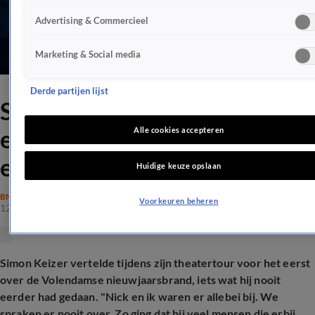
Advertising & Commercieel
Marketing & Social media
Derde partijen lijst
Simon over traumatische
ervaring met Nick: 'Spraken
Alle cookies accepteren
er nooit over'
Huidige keuze opslaan
BN'ERS
Voorkeuren beheren
12 dec 2025, 11:11
Simon Keizer vertelde tijdens zijn theatertour voor het eerst
over de Volendamse nieuwjaarsbrand, iets wat hij nooit
eerder had gedaan. "Nick en ik waren er allebei bij. We
spraken er nooit over. Zo ging dat bij veel mensen die erbij