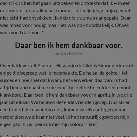
dacht ik. Ik ben het gaan uitzoeken en ontdekte dat ik – in een
notendop – door allemaal trauma's uit mijn jeugd mijn gevoel
niet echt had ontwikkeld. Ik heb die trauma's aangepakt. Daar
was moed voor nodig, maar het was ook noodzakelijk. Ofwel:
wat moed dat moet."
Daar ben ik hem dankbaar voor.
Simon Keizer
Over Nick vertelt Simon: "Hij was in de Nick & Simonperiode de
enige die begreep wat ik meemaakte. De heisa, de gekte. Het
succes en hoe snel dat kwam, het verwerken daarvan. Ik had
altijd iemand naast me die exact hetzelfde beleefde, een mooi
klankbord. Daar ben ik hem dankbaar voor. In april zijn we drie
jaar uit elkaar. We hebben dezelfde vriendengroep. Dus als er
een bruiloft is of wat dan ook, komen we elkaar tegen, maar
verder zien we elkaar niet veel. Ik heb natuurlijk gewoon mijn
eigen pad, hij is loeidruk met zijn solocarrière."
Nick Schilder komt met nieuwe muziek en 
Nick vertelde onlangs bij Shownieuws meer over zijn solocarrière.