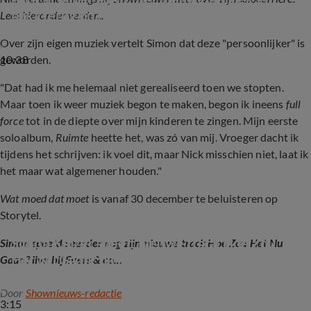
blikt terug op zijn carrière
Lees hieronder verder...
Over zijn eigen muziek vertelt Simon dat deze "persoonlijker" is
10:38
geworden.
"Dat had ik me helemaal niet gerealiseerd toen we stopten.
Maar toen ik weer muziek begon te maken, begon ik ineens
full
force
tot in de diepte over mijn kinderen te zingen. Mijn eerste
soloalbum,
Ruimte
heette het, was zó van mij. Vroeger dacht ik
tijdens het schrijven: ik voel dit, maar Nick misschien niet, laat ik
het maar wat algemener houden."
Wat moed dat moet
is vanaf 30 december te beluisteren op
Storytel.
Simon Keizer speelt nieuwe track Hoe Zou 
Simon speelde eerder nog zijn nieuwe track Hoe Zou Het Nu
Het Nu Gaan? bij Evers & co. (Radio 538)
Gaan? live bij Evers & co...
Door
Shownieuws-redactie
3:15