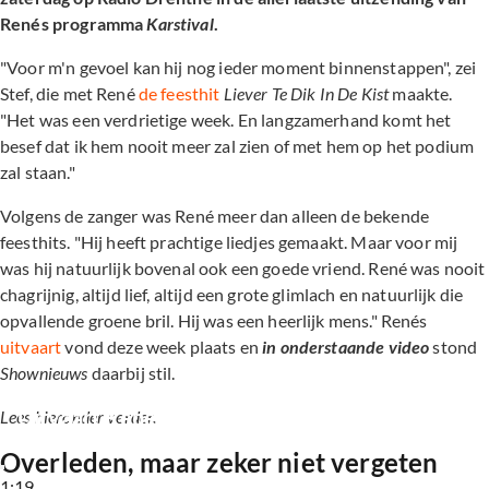
Renés programma
Karstival
.
"Voor m'n gevoel kan hij nog ieder moment binnenstappen", zei
Stef, die met René
de feesthit
Liever Te Dik In De Kist
maakte.
"Het was een verdrietige week. En langzamerhand komt het
besef dat ik hem nooit meer zal zien of met hem op het podium
zal staan."
Volgens de zanger was René meer dan alleen de bekende
feesthits. "Hij heeft prachtige liedjes gemaakt. Maar voor mij
was hij natuurlijk bovenal ook een goede vriend. René was nooit
chagrijnig, altijd lief, altijd een grote glimlach en natuurlijk die
opvallende groene bril. Hij was een heerlijk mens." Renés
uitvaart
vond deze week plaats en
in onderstaande video
stond
Shownieuws
daarbij stil.
Uitvaart René Karst was 'mooi en intiem'
Lees hieronder verder.
Overleden, maar zeker niet vergeten
1:19