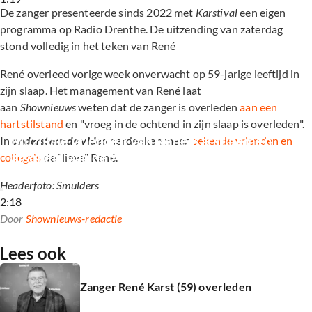
De zanger presenteerde sinds 2022 met
Karstival
een eigen
programma op Radio Drenthe. De uitzending van zaterdag
stond volledig in het teken van René
René overleed vorige week onverwacht op 59-jarige leeftijd in
zijn slaap. Het management van René laat
aan
Shownieuws
weten dat de zanger is overleden
aan een
hartstilstand
en "vroeg in de ochtend in zijn slaap is overleden".
Muzikale vrienden van René Karst nemen 
In
onderstaande video
herdenken meer
bekende vrienden en
afscheid van de zanger
collega's
de "lieve" René.
Headerfoto: Smulders
2:18
Door
Shownieuws-redactie
Lees ook
Zanger René Karst (59) overleden