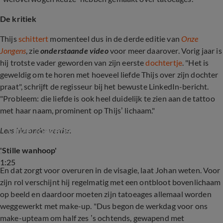
De kritiek
Thijs
schittert
momenteel dus in de derde editie van
Onze
Jongens
, zie
onderstaande video
voor meer daarover. Vorig jaar is
hij trotste vader geworden van zijn eerste
dochtertje
. "Het is
geweldig om te horen met hoeveel liefde Thijs over zijn dochter
praat", schrijft de regisseur bij het bewuste LinkedIn-bericht.
"Probleem: die liefde is ook heel duidelijk te zien aan de tattoo
met haar naam, prominent op Thijs’ lichaam."
Thijs Boermans speelt hoofdrol in nieuwe 
Onze Jongens-film
Lees hieronder verder.
'Stille wanhoop'
1:25
En dat zorgt voor overuren in de visagie, laat Johan weten. Voor
zijn rol verschijnt hij regelmatig met een ontbloot bovenlichaam
op beeld en daardoor moeten zijn tatoeages allemaal worden
weggewerkt met make-up. "Dus begon de werkdag voor ons
make-upteam om half zes ’s ochtends, gewapend met