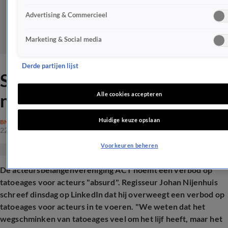
Advertising & Commercieel
Marketing & Social media
Derde partijen lijst
Steun voor Thijs Boermans
na 'absurde' kritiek
Alle cookies accepteren
Huidige keuze opslaan
BN'ERS
22 okt 2025, 18:08
Voorkeuren beheren
De acteursbelangenvereniging ACT noemt een verbod op
tatoeages voor acteurs "absurd". Regisseur Johan Nijenhuis
schreef dinsdag op LinkedIn dat hij overweegt een verbod op
tatoeages voor acteurs in te voeren. "We weten dat het
wegschminken van tatoeages veel om het lijf heeft, maar het