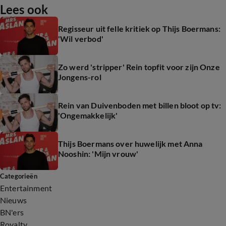
Lees ook
Regisseur uit felle kritiek op Thijs Boermans:
'Wil verbod'
Zo werd 'stripper' Rein topfit voor zijn Onze
Jongens-rol
Rein van Duivenboden met billen bloot op tv:
'Ongemakkelijk'
Thijs Boermans over huwelijk met Anna
Nooshin: 'Mijn vrouw'
Categorieën
Entertainment
Nieuws
BN'ers
Royalty