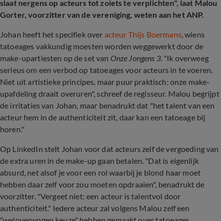
slaat nergens op acteurs tot zoiets te verplichten", laat Malou
Gorter, voorzitter van de vereniging, weten aan het ANP.
Johan heeft het specifiek over
acteur Thijs Boermans
, wiens
tatoeages vakkundig moesten worden weggewerkt door de
make-upartiesten op de set van
Onze Jongens 3
. "Ik overweeg
serieus om een verbod op tatoeages voor acteurs in te voeren.
Niet uit artistieke principes, maar puur praktisch: onze make-
upafdeling draait overuren", schreef de regisseur. Malou begrijpt
de irritaties van Johan, maar benadrukt dat "het talent van een
acteur hem in de authenticiteit zit, daar kan een tatoeage bij
horen."
Op LinkedIn stelt Johan voor dat acteurs zelf de vergoeding van
de extra uren in de make-up gaan betalen. "Dat is eigenlijk
absurd, net alsof je voor een rol waarbij je blond haar moet
hebben daar zelf voor zou moeten opdraaien", benadrukt de
voorzitter. "Vergeet niet: een acteur is talentvol door
authenticiteit." Iedere acteur zal volgens Malou zelf een
"weloverwogen keuze" hebben gemaakt over tatoeages.