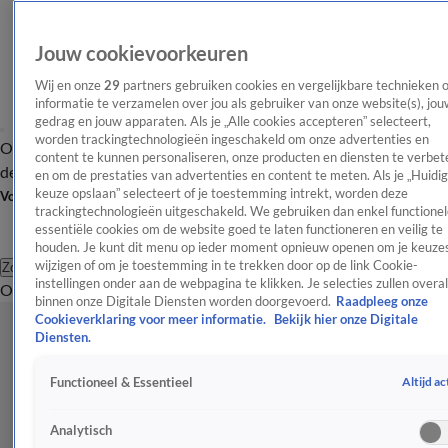
Jouw cookievoorkeuren
Wij en onze
29
partners gebruiken cookies en vergelijkbare technieken 
informatie te verzamelen over jou als gebruiker van onze website(s), jou
gedrag en jouw apparaten. Als je „Alle cookies accepteren” selecteert,
worden trackingtechnologieën ingeschakeld om onze advertenties en
Overzicht
Afleveringen
Tip
Entertainment
BN'ers
TV
Crime
Algemeen
content te kunnen personaliseren, onze producten en diensten te verbet
de redactie
Nieuwsbrief
en om de prestaties van advertenties en content te meten. Als je „Huidi
keuze opslaan” selecteert of je toestemming intrekt, worden deze
Volg Shownieuws
trackingtechnologieën uitgeschakeld. We gebruiken dan enkel functionel
essentiële cookies om de website goed te laten functioneren en veilig te
houden. Je kunt dit menu op ieder moment opnieuw openen om je keuzes
wijzigen of om je toestemming in te trekken door op de link Cookie-
Zoeken
instellingen onder aan de webpagina te klikken. Je selecties zullen overal
Overzicht
Entertainment
Spraakmakend
Reality
Crime
Video's
Afl
binnen onze Digitale Diensten worden doorgevoerd.
Raadpleeg onze
Cookieverklaring voor meer informatie.
Bekijk hier onze Digitale
Diensten.
Altijd ac
Functioneel & Essentieel
Analytisch