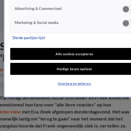
Advertising & Commercieel
Marketing & Social media
Derde partijen lijst
Suzan & Freek ontroerd door
'lieve berichtjes' na interview
Alle cookies accepteren
Huidige keuze opslaan
BN'ERS
25 okt 2025, 16:03
Voorkeuren beheren
Op Instagram bedanken Suzan Stortelder en Freek Rikkerink
emotioneel hun fans voor "alle lieve reacties" op hun
interview
met Eva Jinek afgelopen donderdagavond. Het was
namelijk lastig om "terug te gaan" naar het moment dat het
zangduo hoorde dat Freek ongeneeslijk ziek is, vertellen ze.