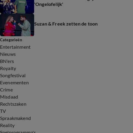
'Ongelofelijk'
Suzan & Freek zetten de toon
Categorieën
Entertainment
Nieuws
BN'ers
Royalty
Songfestival
Evenementen
Crime
Misdaad
Rechtszaken
TV
Spraakmakend
Reality
Spelprogramma's