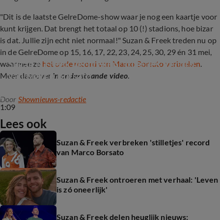
"Dit is de laatste GelreDome-show waar je nog een kaartje voor
kunt krijgen. Dat brengt het totaal op 10 (!) stadions, hoe bizar
is dat. Jullie zijn echt niet normaal!" Suzan & Freek treden nu op
in de GelreDome op 15, 16, 17, 22, 23, 24, 25, 30, 29 én 31 mei,
Suzan & Freek verbreken 'stilletjes' record 
waarmee ze
het oude record van Marco Borsato verbreken
.
van Marco Borsato
Meer daarover
in onderstaande video
.
Door
Shownieuws-redactie
1:09
Lees ook
Suzan & Freek verbreken 'stilletjes' record
van Marco Borsato
Suzan & Freek ontroeren met verhaal: 'Leven
is zó oneerlijk'
Suzan & Freek delen heuglijk nieuws: