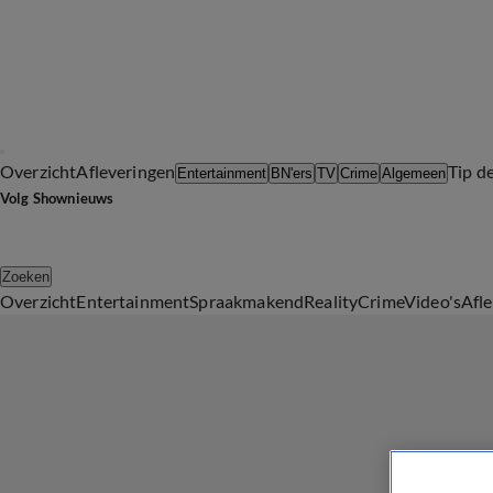
Overzicht
Afleveringen
Tip d
Entertainment
BN'ers
TV
Crime
Algemeen
Volg Shownieuws
Zoeken
Overzicht
Entertainment
Spraakmakend
Reality
Crime
Video's
Afl