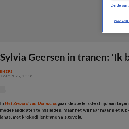
Derde parti
Voorkeur
Sylvia Geersen in tranen: 'Ik 
BN'ERS
1 dec 2025, 13:18
In
Het Zwaard van Damocles
gaan de spelers de strijd aan tege
medekandidaten te misleiden, maar het wil haar maar niet lukke
langs, met krokodillentranen als gevolg.