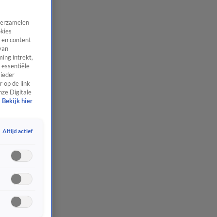
 verzamelen
okies
 en content
van
ing intrekt,
 essentiële
 ieder
 op de link
nze Digitale
Bekijk hier
Altijd actief