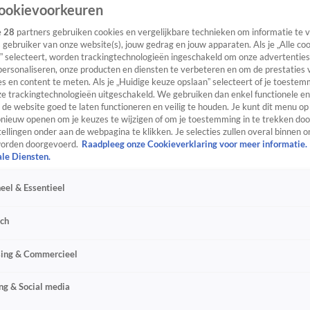
ookievoorkeuren
e
28
partners gebruiken cookies en vergelijkbare technieken om informatie te
s gebruiker van onze website(s), jouw gedrag en jouw apparaten. Als je „Alle co
” selecteert, worden trackingtechnologieën ingeschakeld om onze advertenties
personaliseren, onze producten en diensten te verbeteren en om de prestaties 
s en content te meten. Als je „Huidige keuze opslaan” selecteert of je toestemm
e trackingtechnologieën uitgeschakeld. We gebruiken dan enkel functionele en
de website goed te laten functioneren en veilig te houden. Je kunt dit menu op
ieuw openen om je keuzes te wijzigen of om je toestemming in te trekken door
ellingen onder aan de webpagina te klikken. Je selecties zullen overal binnen o
orden doorgevoerd.
Raadpleeg onze Cookieverklaring voor meer informatie.
ale Diensten.
eel & Essentieel
sch
sing & Commercieel
ng & Social media