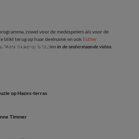
t programma, zowel voor de medespelers als voor de
Ze blikt terug op haar deelname en ook
Esther
er Sylvia Geersen
. Meer daarover is te zien
in de onderstaande video.
ruzie op Hazes-terras
ianne Timmer