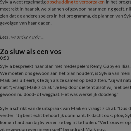
Sylvia weet regelmatig
opschudding te veroorzaken
in het pro
meetrekt in haar sluwe plannen of gewoon haar mening geeft, niks i
zien dat de andere spelers in het programma, de plannen van Sy
gevolgen van haar daden.
Wat vindt Sylvia Geersen van de groep? 'Onbe
Lees hieronder verder...
Zo sluw als een vos
0:53
Sylvia bespreekt haar plan met medespelers Remy, Gaby en Ilias.
We moeten ons gewoon aan het plan houden", is Sylvia van menin
Maik besluit eerlijk te zijn als ze samen op bed zitten. "Zij wil natu
niet?", vraagt Maik zich af. "Je liep door die tent alsof wij niet be
gewoon nu dood- of weggaat. Het was werkelijk doodeng."
Sylvia schrikt van de uitspraak van Maik en vraagt zich af: "Dus 
verder: "Jij bent echt behoorlijk dominant. Ik dacht ook: pfoe, S
komen hard aan bij Sylvia en ze begint te huilen. "Vertrouw er op 
zit je gewoon even in een spel", benadrukt Maik nog.