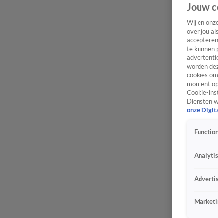
Jouw c
Wij en onz
over jou al
accepteren
te kunnen 
advertentie
worden dez
cookies om 
moment opn
Cookie-inst
Diensten w
onze Digit
Function
Analyti
Adverti
Marketi