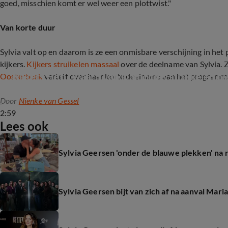
goed, misschien komt er wel weer een plottwist."
Van korte duur
Sylvia valt op en daarom is ze een onmisbare verschijning in he
kijkers.
Kijkers struikelen massaal
over de deelname van Sylvia. 
Kijkers Het Zwaard van Damocles struikelen ov
Oosterbeek
vertelt over haar korte deelname aan het programma
Door
Nienke van Gessel
2:59
Lees ook
Sylvia Geersen 'onder de blauwe plekken' na 
Sylvia Geersen bijt van zich af na aanval Mar