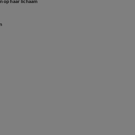
n op haar lichaam
en