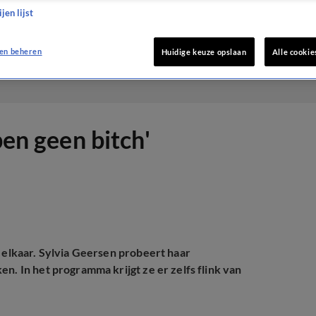
jen lijst
en beheren
Huidige keuze opslaan
Alle cookie
ben geen bitch'
n elkaar. Sylvia Geersen probeert haar
n. In het programma krijgt ze er zelfs flink van