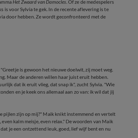
gramma
Het Zwaard van Damocles
. Of ze de medespelers
s voor Sylvia te gek. In de recente aflevering is te
lvia door hebben. Ze wordt geconfronteerd met de
trouwbaar'
 "Greetje is gewoon het nieuwe doelwit, zij moet weg.
g. Maar de anderen willen haar juist eruit hebben.
urlijk dat ik eruit vlieg, dat snap ik", zucht Sylvia. "Wie
stonden en je keek ons allemaal aan zo van: ik wil dat jij
de pijlen zijn op mij?" Maik knikt instemmend en vertelt
yl, even kalm meisje, even relax." De woorden van Maik
dat je een ontzettend leuk, goed, lief wijf bent en nu