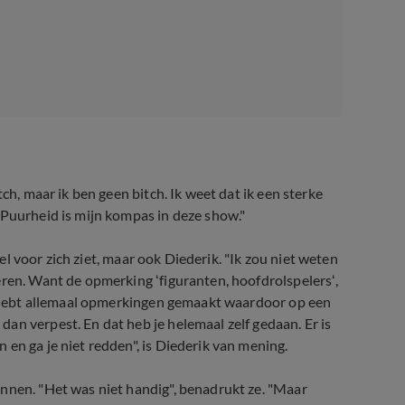
ch, maar ik ben geen bitch. Ik weet dat ik een sterke
 Puurheid is mijn kompas in deze show."
pel voor zich ziet, maar ook Diederik. "Ik zou niet weten
eren. Want de opmerking ‘figuranten, hoofdrolspelers‘,
Je hebt allemaal opmerkingen gemaakt waardoor op een
an verpest. En dat heb je helemaal zelf gedaan. Er is
en ga je niet redden", is Diederik van mening.
nnen. "Het was niet handig", benadrukt ze. "Maar