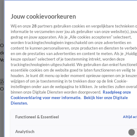
Jouw cookievoorkeuren
Wij en onze
28
partners gebruiken cookies en vergelijkbare technieken 
informatie te verzamelen over jou als gebruiker van onze website(s), jou
gedrag en jouw apparaten. Als je „Alle cookies accepteren” selecteert,
worden trackingtechnologieën ingeschakeld om onze advertenties en
Overzicht
Afleveringen
Tip
Entertainment
BN'ers
TV
Crime
Algemeen
content te kunnen personaliseren, onze producten en diensten te verbet
de redactie
Nieuwsbrief
en om de prestaties van advertenties en content te meten. Als je „Huidi
keuze opslaan” selecteert of je toestemming intrekt, worden deze
Volg Shownieuws
trackingtechnologieën uitgeschakeld. We gebruiken dan enkel functionel
essentiële cookies om de website goed te laten functioneren en veilig te
houden. Je kunt dit menu op ieder moment opnieuw openen om je keuzes
wijzigen of om je toestemming in te trekken door op de link Cookie-
Zoeken
instellingen onder aan de webpagina te klikken. Je selecties zullen overal
Overzicht
Entertainment
Spraakmakend
Reality
Crime
Video's
Afl
binnen onze Digitale Diensten worden doorgevoerd.
Raadpleeg onze
Cookieverklaring voor meer informatie.
Bekijk hier onze Digitale
Diensten.
Altijd ac
Functioneel & Essentieel
Analytisch