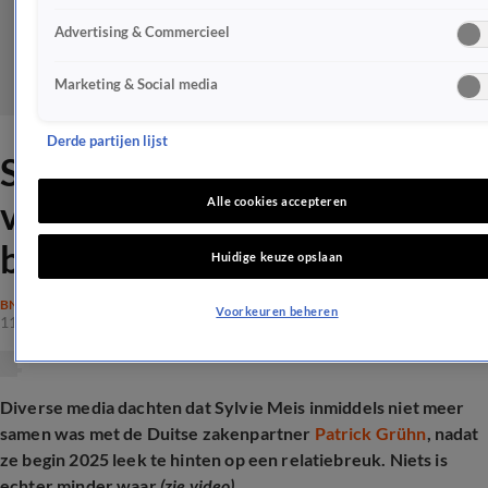
Advertising & Commercieel
Marketing & Social media
Derde partijen lijst
Sylvie Meis zoenend
vastgelegd met 'oude
Alle cookies accepteren
bekende'
Huidige keuze opslaan
BN'ERS
Voorkeuren beheren
11 juni 2025, 22:59
Diverse media dachten dat Sylvie Meis inmiddels niet meer
samen was met de Duitse zakenpartner
Patrick Grühn
, nadat
ze begin 2025 leek te hinten op een relatiebreuk. Niets is
echter minder waar
(zie video)
.