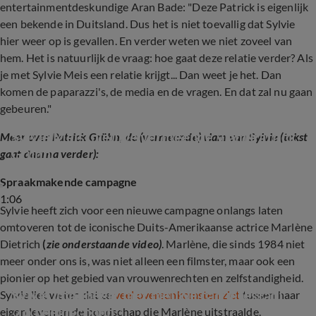
entertainmentdeskundige Aran Bade: "Deze Patrick is eigenlijk
een bekende in Duitsland. Dus het is niet toevallig dat Sylvie
hier weer op is gevallen. En verder weten we niet zoveel van
hem. Het is natuurlijk de vraag: hoe gaat deze relatie verder? Als
je met Sylvie Meis een relatie krijgt... Dan weet je het. Dan
komen de paparazzi's, de media en de vragen. En dat zal nu gaan
gebeuren."
Sylvie Meis' nieuwe vermeende vlam Patrick 
Meer over Patrick Grühn, de (vermeende) vlam van Sylvie (tekst
Grühn
gaat daarna verder):
Spraakmakende campagne
1:06
Sylvie heeft zich voor een nieuwe campagne onlangs laten
omtoveren tot de iconische Duits-Amerikaanse actrice Marlène
Dietrich
(
zie onderstaande video)
. Marlène, die sinds 1984 niet
meer onder ons is, was niet alleen een filmster, maar ook een
pionier op het gebied van vrouwenrechten en zelfstandigheid.
Sylvie imponeert met nieuwe carrièrestap: 
Sylvie liet weten dat ze
veel overeenkomsten ziet
tussen haar
'Zo beeldschoon!'
eigen leven en de boodschap die Marlène uitstraalde.