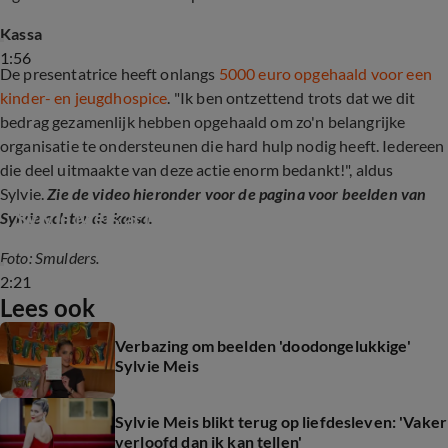
Kassa
1:56
De presentatrice heeft onlangs
5000 euro opgehaald voor een
kinder- en jeugdhospice
. "Ik ben ontzettend trots dat we dit
bedrag gezamenlijk hebben opgehaald om zo'n belangrijke
organisatie te ondersteunen die hard hulp nodig heeft. Iedereen
die deel uitmaakte van deze actie enorm bedankt!", aldus
Sylvie.
Zie de video hieronder voor de pagina voor beelden van
Sylvie Meis achter de kassa voor goed doel
Sylvie achter de kassa.
Foto: Smulders.
2:21
Lees ook
Verbazing om beelden 'doodongelukkige'
Sylvie Meis
Sylvie Meis blikt terug op liefdesleven: 'Vaker
verloofd dan ik kan tellen'