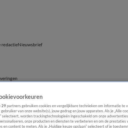
e redactie
Nieuwsbrief
everingen
ookievoorkeuren
e
29
partners gebruiken cookies en vergelijkbare technieken om informatie te
s gebruiker van onze website(s), jouw gedrag en jouw apparaten. Als je „Alle co
” selecteert, worden trackingtechnologieën ingeschakeld om onze advertenties
personaliseren, onze producten en diensten te verbeteren en om de prestaties 
s en content te meten. Als je „Huidige keuze opslaan” selecteert of je toestemm