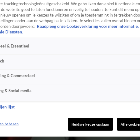
e trackingtechnologieën uitgeschakeld. We gebruiken dan enkel functionele en
de website goed te laten functioneren en veilig te houden. Je kunt dit menu op
ieuw openen om je keuzes te wijzigen of om je toestemming in te trekken door
ellingen onder aan de webpagina te klikken. Je selecties zullen overal binnen o
orden doorgevoerd.
Raadpleeg onze Cookieverklaring voor meer informatie.
ale Diensten.
eel & Essentieel
sch
sing & Commercieel
ng & Social media
jen lijst
en beheren
Huidige keuze opslaan
Alle cookie