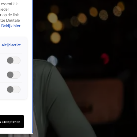
 essentiële
 ieder
 op de link
nze Digitale
Bekijk hier
Altijd actief
s accepteren