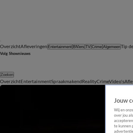
Overzicht
Afleveringen
Tip d
Entertainment
BN'ers
TV
Crime
Algemeen
Volg Shownieuws
Zoeken
Overzicht
Entertainment
Spraakmakend
Reality
Crime
Video's
Afl
Jouw c
Wij en onz
over jou al
accepteren
te kunnen 
advertentie