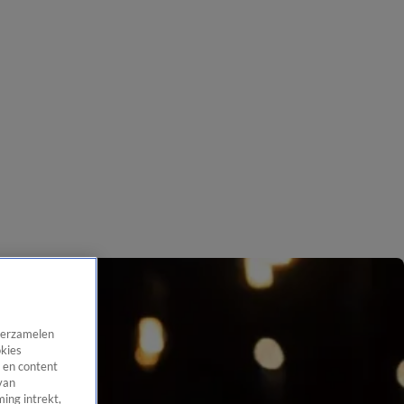
 verzamelen
okies
 en content
van
ing intrekt,