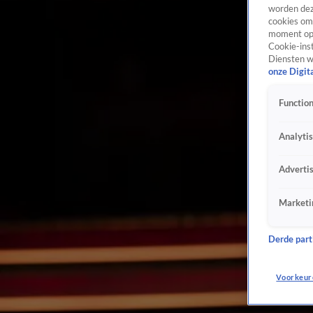
worden dez
cookies om 
moment opn
Cookie-inst
Diensten w
onze Digit
Function
Analyti
Adverti
Marketi
Derde parti
Voorkeur