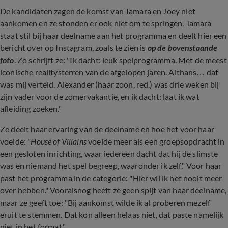
De kandidaten zagen de komst van Tamara en Joey niet
aankomen en ze stonden er ook niet om te springen. Tamara
staat stil bij haar deelname aan het programma en deelt hier een
bericht over op Instagram, zoals te zien is
op de bovenstaande
foto
. Zo schrijft ze: "Ik dacht: leuk spelprogramma. Met de meest
iconische realitysterren van de afgelopen jaren. Althans… dat
was mij verteld. Alexander (haar zoon, red.) was drie weken bij
zijn vader voor de zomervakantie, en ik dacht: laat ik wat
afleiding zoeken."
Ze deelt haar ervaring van de deelname en hoe het voor haar
voelde: "
House of Villains
voelde meer als een groepsopdracht in
een gesloten inrichting, waar iedereen dacht dat hij de slimste
was en niemand het spel begreep, waaronder ik zelf." Voor haar
past het programma in de categorie: "Hier wil ik het nooit meer
over hebben." Vooralsnog heeft ze geen spijt van haar deelname,
maar ze geeft toe: "Bij aankomst wilde ik al proberen mezelf
eruit te stemmen. Dat kon alleen helaas niet, dat paste namelijk
niet in het format."