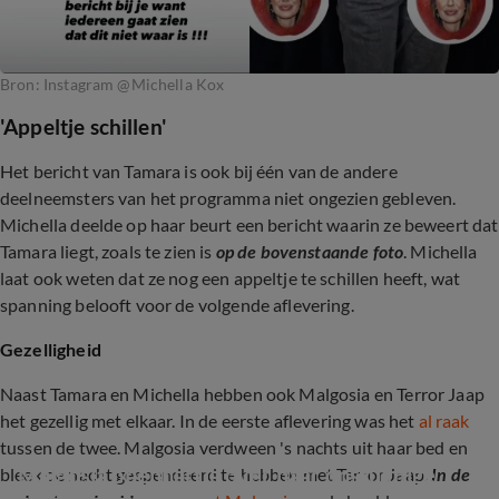
Bron: Instagram @Michella Kox
'Appeltje schillen'
Het bericht van Tamara is ook bij één van de andere
deelneemsters van het programma niet ongezien gebleven.
Michella deelde op haar beurt een bericht waarin ze beweert dat
Tamara liegt, zoals te zien is
op de bovenstaande foto
. Michella
laat ook weten dat ze nog een appeltje te schillen heeft, wat
spanning belooft voor de volgende aflevering.
Gezelligheid
Naast Tamara en Michella hebben ook Malgosia en Terror Jaap
het gezellig met elkaar. In de eerste aflevering was het
al raak
tussen de twee. Malgosia verdween 's nachts uit haar bed en
Malgosia openhartig over haar onstuimige 
bleek de nacht gespendeerd te hebben met Terror Jaap.
In de