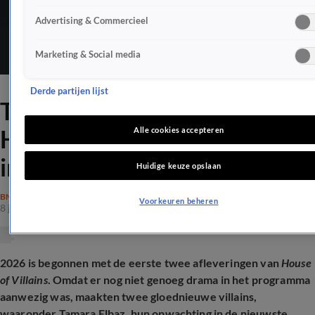
Advertising & Commercieel
Marketing & Social media
Derde partijen lijst
Tamara Elbaz betreedt
House of Villains: 'Gesloten
Alle cookies accepteren
inrichting'
Huidige keuze opslaan
BN'ERS
Voorkeuren beheren
8 jan 2026, 15:26
2026 is begonnen met de eerste twee afleveringen van
House
of Villains
. Omdat er nog niet genoeg drama in het programma
aanwezig was, maakten twee gloednieuwe villains,
waaronder Tamara Elbaz, hun opwachting in de nieuwste