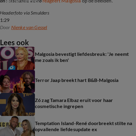
liefdesleven
onderstaande video
reageert Malgosia
op de beelden.
Headerfoto via Smulders
1:29
Door
Nienke van Gessel
Lees ook
Malgosia bevestigt liefdesbreuk: 'Je neemt
me zoals ik ben'
Terror Jaap breekt hart B&B-Malgosia
Zó zag Tamara Elbaz eruit voor haar
cosmetische ingrepen
Temptation Island-René doorbreekt stilte na
opvallende liefdesupdate ex