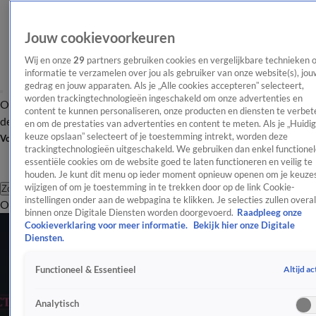
Jouw cookievoorkeuren
Wij en onze
29
partners gebruiken cookies en vergelijkbare technieken 
informatie te verzamelen over jou als gebruiker van onze website(s), jou
gedrag en jouw apparaten. Als je „Alle cookies accepteren” selecteert,
worden trackingtechnologieën ingeschakeld om onze advertenties en
Overzicht
Afleveringen
Tip
Entertainment
BN'ers
TV
Crime
Algemeen
content te kunnen personaliseren, onze producten en diensten te verbet
de redactie
Nieuwsbrief
en om de prestaties van advertenties en content te meten. Als je „Huidi
keuze opslaan” selecteert of je toestemming intrekt, worden deze
Volg Shownieuws
trackingtechnologieën uitgeschakeld. We gebruiken dan enkel functionel
essentiële cookies om de website goed te laten functioneren en veilig te
houden. Je kunt dit menu op ieder moment opnieuw openen om je keuzes
wijzigen of om je toestemming in te trekken door op de link Cookie-
Zoeken
instellingen onder aan de webpagina te klikken. Je selecties zullen overal
Overzicht
Entertainment
Spraakmakend
Reality
Crime
Video's
Afl
binnen onze Digitale Diensten worden doorgevoerd.
Raadpleeg onze
Cookieverklaring voor meer informatie.
Bekijk hier onze Digitale
Diensten.
Altijd ac
Functioneel & Essentieel
Analytisch