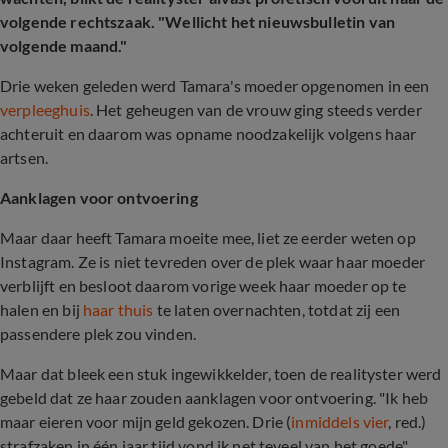
volgende rechtszaak. "Wellicht het nieuwsbulletin van
volgende maand."
Drie weken geleden werd Tamara's moeder opgenomen in een
verpleeghuis
. Het geheugen van de vrouw ging steeds verder
achteruit en daarom was opname noodzakelijk volgens haar
artsen.
Aanklagen voor ontvoering
Maar daar heeft Tamara moeite mee, liet ze eerder weten op
Instagram. Ze is niet tevreden over de plek waar haar moeder
verblijft en besloot daarom vorige week haar moeder op te
halen en bij
haar thuis
te laten overnachten, totdat zij een
passendere plek zou vinden.
Maar dat bleek een stuk ingewikkelder, toen de realityster werd
gebeld dat ze haar zouden aanklagen voor ontvoering. "Ik heb
maar eieren voor mijn geld gekozen. Drie (
inmiddels vier
, red.)
strafzaken in één jaar tijd vond ik net teveel van het goede",