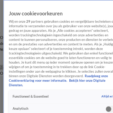
Jouw cookievoorkeuren
Wij en onze
29
partners gebruiken cookies en vergelijkbare technieken 
informatie te verzamelen over jou als gebruiker van onze website(s), jou
gedrag en jouw apparaten. Als je „Alle cookies accepteren” selecteert,
worden trackingtechnologieën ingeschakeld om onze advertenties en
Overzicht
Afleveringen
Tip
Entertainment
BN'ers
TV
Crime
Algemeen
content te kunnen personaliseren, onze producten en diensten te verbet
de redactie
Nieuwsbrief
en om de prestaties van advertenties en content te meten. Als je „Huidi
keuze opslaan” selecteert of je toestemming intrekt, worden deze
Volg Shownieuws
trackingtechnologieën uitgeschakeld. We gebruiken dan enkel functionel
essentiële cookies om de website goed te laten functioneren en veilig te
houden. Je kunt dit menu op ieder moment opnieuw openen om je keuzes
wijzigen of om je toestemming in te trekken door op de link Cookie-
Zoeken
instellingen onder aan de webpagina te klikken. Je selecties zullen overal
Overzicht
Entertainment
Spraakmakend
Reality
Crime
Video's
Afl
binnen onze Digitale Diensten worden doorgevoerd.
Raadpleeg onze
Cookieverklaring voor meer informatie.
Bekijk hier onze Digitale
Diensten.
Altijd ac
Functioneel & Essentieel
Analytisch