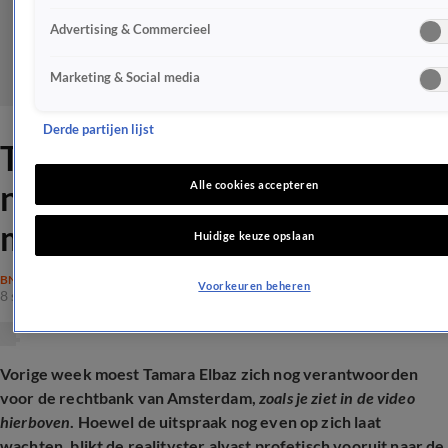
Advertising & Commercieel
Marketing & Social media
Derde partijen lijst
Tamara Elbaz grapt naar
nieuwe rechtszaak: 'Wegens
Alle cookies accepteren
moederontvoering'
Huidige keuze opslaan
BN'ERS
Voorkeuren beheren
8 sep 2025, 14:28
Vorige week moest Tamara Elbaz zich nog verantwoorden
voor de rechtbank van Amsterdam,
zoals je ziet in de video
hierboven
. Hoewel de uitspraak nog even op zich laat
wachten, blikt de realityster alvast profetisch vooruit naar de