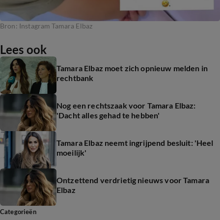
Bron: Instagram Tamara Elbaz
Lees ook
Tamara Elbaz moet zich opnieuw melden in
rechtbank
Nog een rechtszaak voor Tamara Elbaz:
'Dacht alles gehad te hebben'
Tamara Elbaz neemt ingrijpend besluit: 'Heel
moeilijk'
Ontzettend verdrietig nieuws voor Tamara
Elbaz
Categorieën