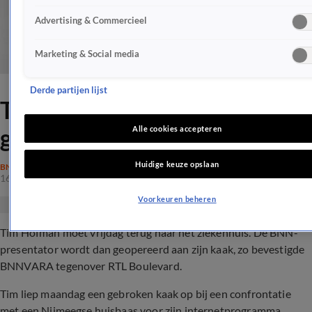
Advertising & Commercieel
Marketing & Social media
Derde partijen lijst
Tim Hofman wordt vrijdag
geopereerd
Alle cookies accepteren
Huidige keuze opslaan
BN'ERS
16 aug 2017, 20:17
Voorkeuren beheren
Tim Hofman moet vrijdag terug naar het ziekenhuis. De BNN-
presentator wordt dan geopereerd aan zijn kaak, zo bevestigde
BNNVARA tegenover RTL Boulevard.
Tim liep maandag een gebroken kaak op bij een confrontatie
met een Nijmeegse huisbaas voor zijn internetprogramma