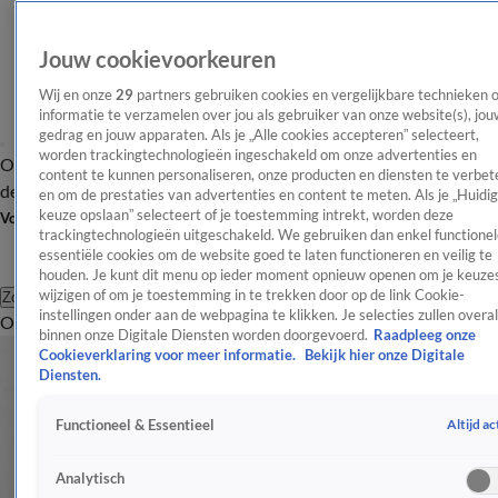
Jouw cookievoorkeuren
Wij en onze
29
partners gebruiken cookies en vergelijkbare technieken 
informatie te verzamelen over jou als gebruiker van onze website(s), jou
gedrag en jouw apparaten. Als je „Alle cookies accepteren” selecteert,
worden trackingtechnologieën ingeschakeld om onze advertenties en
Overzicht
Afleveringen
Tip
Entertainment
BN'ers
TV
Crime
Algemeen
content te kunnen personaliseren, onze producten en diensten te verbet
de redactie
Nieuwsbrief
en om de prestaties van advertenties en content te meten. Als je „Huidi
keuze opslaan” selecteert of je toestemming intrekt, worden deze
Volg Shownieuws
trackingtechnologieën uitgeschakeld. We gebruiken dan enkel functionel
essentiële cookies om de website goed te laten functioneren en veilig te
houden. Je kunt dit menu op ieder moment opnieuw openen om je keuzes
wijzigen of om je toestemming in te trekken door op de link Cookie-
Zoeken
instellingen onder aan de webpagina te klikken. Je selecties zullen overal
Overzicht
Entertainment
Spraakmakend
Reality
Crime
Video's
Afl
binnen onze Digitale Diensten worden doorgevoerd.
Raadpleeg onze
Cookieverklaring voor meer informatie.
Bekijk hier onze Digitale
Diensten.
Altijd ac
Functioneel & Essentieel
Analytisch