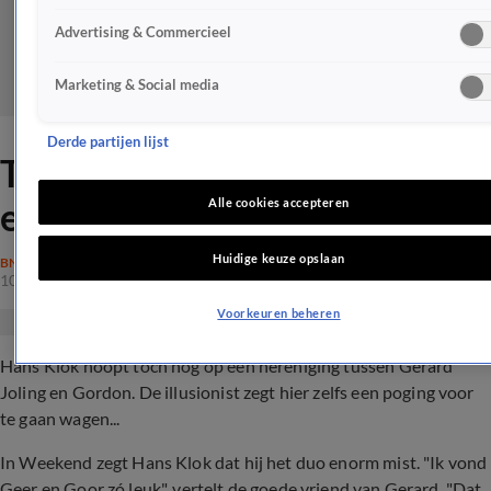
Advertising & Commercieel
Marketing & Social media
Derde partijen lijst
Toch hereniging tussen Geer
en Goor?
Alle cookies accepteren
Huidige keuze opslaan
BN'ERS
10 mei 2023, 22:14
Voorkeuren beheren
Hans Klok hoopt toch nog op een hereniging tussen Gerard
Joling en Gordon. De illusionist zegt hier zelfs een poging voor
te gaan wagen...
In Weekend zegt Hans Klok dat hij het duo enorm mist. "Ik vond
Geer en Goor zó leuk", vertelt de goede vriend van Gerard. "Dat