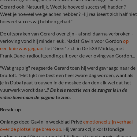
Gerard ook. Natuurlijk. Weet je hoeveel succes wij hadden?
Weet je hoeveel we gelachen hebben? Hij realiseert zich half niet
hoeveel succes wij hebben gehad."
De uitspraken van Gerard over zijn - al snel daarna verbroken -
verloving vond hij minder leuk. Nadat Gavin voor Gordon
op
een knie was gegaan
, liet 'Geer' zich in De 538 Middag met
Frank Dane-radiouitzending uit over de verloving van Gordon...
"Wat grappig", reageerde Gerard toen hij werd gevraagd naar de
bruiloft. "Het lijkt me best een heel zware dag worden, want als
je in Dubai gaat trouwen in de moskee dan denk ik wel dat het
vuurwerk wordt daar..."
De hele reactie van de zanger is in de
video bovenaan de pagina te zien.
Break-up
Onlangs deed Gavin in weekblad Privé
emotioneel zijn verhaal
over de plotselinge break-up.
Hij verbrak zijn kortstondige
verloving met Gordon, omdat hij diens stemmingswisselingen