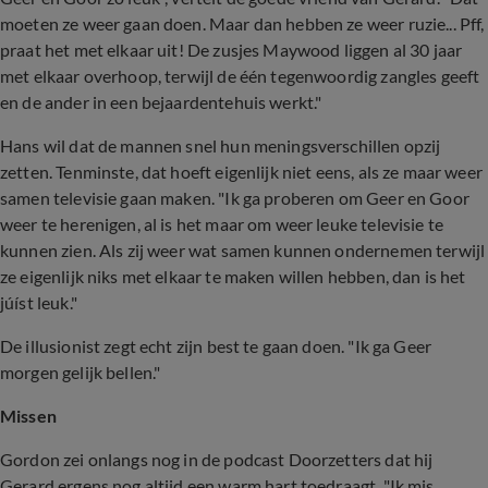
moeten ze weer gaan doen. Maar dan hebben ze weer ruzie... Pff,
praat het met elkaar uit! De zusjes Maywood liggen al 30 jaar
met elkaar overhoop, terwijl de één tegenwoordig zangles geeft
en de ander in een bejaardentehuis werkt."
Hans wil dat de mannen snel hun meningsverschillen opzij
zetten. Tenminste, dat hoeft eigenlijk niet eens, als ze maar weer
samen televisie gaan maken. "Ik ga proberen om Geer en Goor
weer te herenigen, al is het maar om weer leuke televisie te
kunnen zien. Als zij weer wat samen kunnen ondernemen terwijl
ze eigenlijk niks met elkaar te maken willen hebben, dan is het
júíst leuk."
De illusionist zegt echt zijn best te gaan doen. "Ik ga Geer
morgen gelijk bellen."
Missen
Gordon zei onlangs nog in de podcast Doorzetters dat hij
Gerard ergens nog altijd een warm hart toedraagt. "
Ik mis