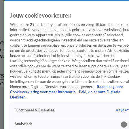
Jouw cookievoorkeuren
Wij en onze
29
partners gebruiken cookies en vergelijkbare technieken 
informatie te verzamelen over jou als gebruiker van onze website(s), jou
gedrag en jouw apparaten. Als je „Alle cookies accepteren” selecteert,
worden trackingtechnologieën ingeschakeld om onze advertenties en
Overzicht
Afleveringen
Tip
Entertainment
BN'ers
TV
Crime
Algemeen
content te kunnen personaliseren, onze producten en diensten te verbet
de redactie
Nieuwsbrief
en om de prestaties van advertenties en content te meten. Als je „Huidi
keuze opslaan” selecteert of je toestemming intrekt, worden deze
Volg Shownieuws
trackingtechnologieën uitgeschakeld. We gebruiken dan enkel functionel
essentiële cookies om de website goed te laten functioneren en veilig te
houden. Je kunt dit menu op ieder moment opnieuw openen om je keuzes
wijzigen of om je toestemming in te trekken door op de link Cookie-
Zoeken
instellingen onder aan de webpagina te klikken. Je selecties zullen overal
Overzicht
Entertainment
Spraakmakend
Reality
Crime
Video's
Afl
binnen onze Digitale Diensten worden doorgevoerd.
Raadpleeg onze
Cookieverklaring voor meer informatie.
Bekijk hier onze Digitale
Diensten.
Altijd ac
Functioneel & Essentieel
Analytisch