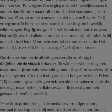
niet aan kon. En volgens Gavin ging ook het huwelijksaanzoek
anders dan Gordon naar buiten bracht. Het was namelijk het
idee van Gordon om te trouwen en niet dat van Rozario. "Hij
vroeg me of ik hem in een romantische setting ten huwelijk
wilde vragen. Begrijp me goed, ik wilde ook met hem trouwen.
Natuurlijk was het allemaal snel en veel, maar als hij leuk is, is hij
ook echt heel leuk. Voor hem was het een soort sensatie. Het
Gordon slaat hard terug na 'vuile was' Gavin
moest lijken alsof ik hem zou vragen", zei hij onder meer.
Gordon besloot na de uitlatingen van zijn ex alsnog te
14:04
reageren,
zie de video hierboven.
"Ik wilde eerst niet reageren,
maar omdat je me vals beschuldigt moet ik wel", zo verwees hij in
twee lange berichten op Instagram naar het gesprek met Privé.
"Mijn stemmingswisselingen hebben niets te maken met alcohol
of drugs, maar met mijn diabetes waar ik je vaak voor heb
gewaarschuwd", schreef hij.
"Hoe jij nu probeert mij in de media te vernietigen door je
verhaal te verkopen en mij neer te zetten als een soort junkie