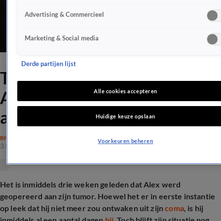
Advertising & Commercieel
Marketing & Social media
Derde partijen lijst
Trieste update over OML-
Alex: 'Ontelbaar keren
Alle cookies accepteren
afscheid genomen'
Huidige keuze opslaan
BN'ERS
Voorkeuren beheren
3 feb 2026, 14:54
Het is inmiddels drie weken geleden dat Alex werd
geopereerd aan zijn tumor. Hoewel het er in eerste instantie
op leek dat hij niet meer zou ontwaken uit zijn
coma
, is hij
inmiddels al een aantal dagen
bij
. Toch blijft zijn situatie nog