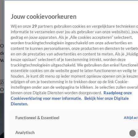
Jouw cookievoorkeuren
Wij en onze
29
partners gebruiken cookies en vergelijkbare technieken 
informatie te verzamelen over jou als gebruiker van onze website(s), jou
gedrag en jouw apparaten. Als je „Alle cookies accepteren” selecteert,
worden trackingtechnologieën ingeschakeld om onze advertenties en
Overzicht
Afleveringen
Tip
Entertainment
BN'ers
TV
Crime
Algemeen
content te kunnen personaliseren, onze producten en diensten te verbet
de redactie
Nieuwsbrief
en om de prestaties van advertenties en content te meten. Als je „Huidi
keuze opslaan” selecteert of je toestemming intrekt, worden deze
Volg Shownieuws
trackingtechnologieën uitgeschakeld. We gebruiken dan enkel functionel
essentiële cookies om de website goed te laten functioneren en veilig te
houden. Je kunt dit menu op ieder moment opnieuw openen om je keuzes
wijzigen of om je toestemming in te trekken door op de link Cookie-
Zoeken
instellingen onder aan de webpagina te klikken. Je selecties zullen overal
Overzicht
Entertainment
Spraakmakend
Reality
Crime
Video's
Afl
binnen onze Digitale Diensten worden doorgevoerd.
Raadpleeg onze
Cookieverklaring voor meer informatie.
Bekijk hier onze Digitale
Diensten.
Altijd ac
Functioneel & Essentieel
Analytisch