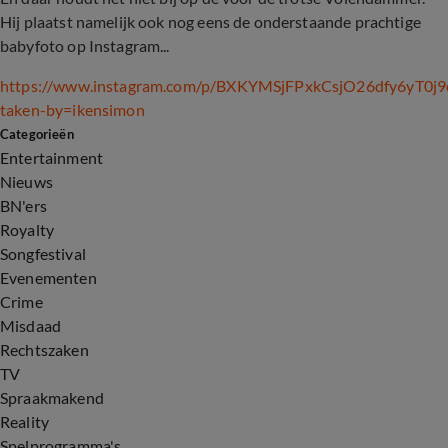
Hij plaatst namelijk ook nog eens de onderstaande prachtige
babyfoto op Instagram...
https://www.instagram.com/p/BXKYMSjFPxkCsjO26dfy6yT0j9
taken-by=ikensimon
Categorieën
Entertainment
Nieuws
BN'ers
Royalty
Songfestival
Evenementen
Crime
Misdaad
Rechtszaken
TV
Spraakmakend
Reality
Spelprogramma's