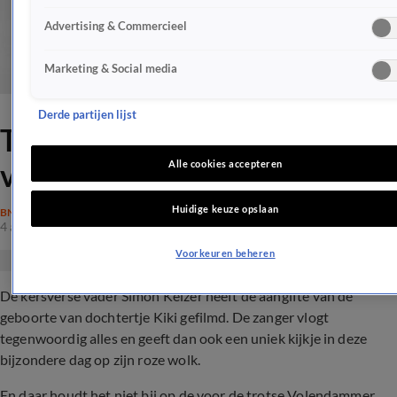
Advertising & Commercieel
Marketing & Social media
Derde partijen lijst
Trotse Simon filmt aangifte
van geboorte Kiki
Alle cookies accepteren
Huidige keuze opslaan
BN'ERS
4 aug 2017, 21:01
Voorkeuren beheren
De kersverse vader Simon Keizer heeft de aangifte van de
geboorte van dochtertje Kiki gefilmd. De zanger vlogt
tegenwoordig alles en geeft dan ook een uniek kijkje in deze
bijzondere dag op zijn roze wolk.
En daar houdt het niet bij op de voor de trotse Volendammer.