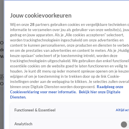
Jouw cookievoorkeuren
Wij en onze
28
partners gebruiken cookies en vergelijkbare technieken 
informatie te verzamelen over jou als gebruiker van onze website(s), jou
gedrag en jouw apparaten. Als je „Alle cookies accepteren” selecteert,
worden trackingtechnologieën ingeschakeld om onze advertenties en
Overzicht
Afleveringen
Tip
Entertainment
BN'ers
TV
Crime
Algemeen
content te kunnen personaliseren, onze producten en diensten te verbet
de redactie
Nieuwsbrief
en om de prestaties van advertenties en content te meten. Als je „Huidi
keuze opslaan” selecteert of je toestemming intrekt, worden deze
Volg Shownieuws
trackingtechnologieën uitgeschakeld. We gebruiken dan enkel functionel
essentiële cookies om de website goed te laten functioneren en veilig te
houden. Je kunt dit menu op ieder moment opnieuw openen om je keuzes
wijzigen of om je toestemming in te trekken door op de link Cookie-
Zoeken
instellingen onder aan de webpagina te klikken. Je selecties zullen overal
Overzicht
Entertainment
Spraakmakend
Reality
Crime
Video's
Afl
binnen onze Digitale Diensten worden doorgevoerd.
Raadpleeg onze
Cookieverklaring voor meer informatie.
Bekijk hier onze Digitale
Diensten.
Altijd ac
Functioneel & Essentieel
Analytisch