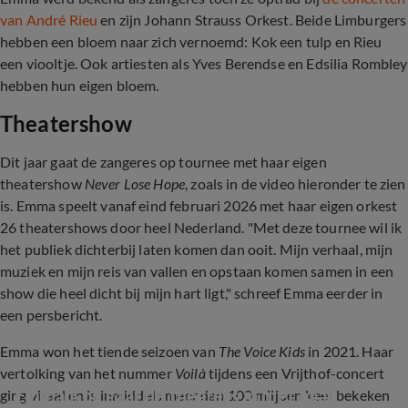
van André Rieu
en zijn Johann Strauss Orkest. Beide Limburgers
hebben een bloem naar zich vernoemd: Kok een tulp en Rieu
een viooltje. Ook artiesten als Yves Berendse en Edsilia Rombley
hebben hun eigen bloem.
Theatershow
Dit jaar gaat de zangeres op tournee met haar eigen
theatershow
Never Lose Hope
, zoals in de video hieronder te zien
is. Emma speelt vanaf eind februari 2026 met haar eigen orkest
26 theatershows door heel Nederland. "Met deze tournee wil ik
het publiek dichterbij laten komen dan ooit. Mijn verhaal, mijn
muziek en mijn reis van vallen en opstaan komen samen in een
show die heel dicht bij mijn hart ligt," schreef Emma eerder in
een persbericht.
Emma won het tiende seizoen van
The Voice Kids
in 2021. Haar
vertolking van het nummer
Voilà
tijdens een Vrijthof-concert
Emma Kok gaat de theaters in met haar 
ging viraal en is inmiddels meer dan 100 miljoen keer bekeken