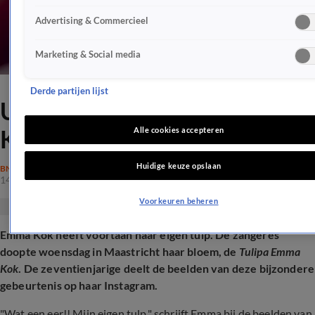
Advertising & Commercieel
Marketing & Social media
Derde partijen lijst
Uniek eerbetoon aan Emma
Kok
Alle cookies accepteren
Huidige keuze opslaan
BN'ERS
14 jan 2026, 20:21
Voorkeuren beheren
Emma Kok heeft voortaan haar eigen tulp. De zangeres
doopte woensdag in Maastricht haar bloem, de
Tulipa Emma
Kok
. De zeventienjarige deelt de beelden van deze bijzondere
gebeurtenis op haar Instagram.
"Wat een eer!! Mijn eigen tulp," schrijft Emma bij de beelden van