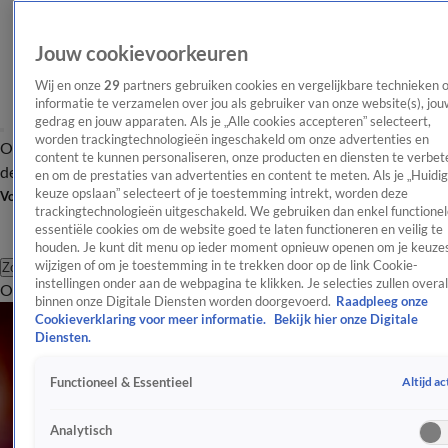
Jouw cookievoorkeuren
Wij en onze
29
partners gebruiken cookies en vergelijkbare technieken 
informatie te verzamelen over jou als gebruiker van onze website(s), jou
gedrag en jouw apparaten. Als je „Alle cookies accepteren” selecteert,
worden trackingtechnologieën ingeschakeld om onze advertenties en
Overzicht
Afleveringen
Tip
Entertainment
BN'ers
TV
Crime
Algemeen
content te kunnen personaliseren, onze producten en diensten te verbet
de redactie
Nieuwsbrief
en om de prestaties van advertenties en content te meten. Als je „Huidi
keuze opslaan” selecteert of je toestemming intrekt, worden deze
Volg Shownieuws
trackingtechnologieën uitgeschakeld. We gebruiken dan enkel functionel
essentiële cookies om de website goed te laten functioneren en veilig te
houden. Je kunt dit menu op ieder moment opnieuw openen om je keuzes
wijzigen of om je toestemming in te trekken door op de link Cookie-
Zoeken
instellingen onder aan de webpagina te klikken. Je selecties zullen overal
Overzicht
Entertainment
Spraakmakend
Reality
Crime
Video's
Afl
binnen onze Digitale Diensten worden doorgevoerd.
Raadpleeg onze
Cookieverklaring voor meer informatie.
Bekijk hier onze Digitale
Diensten.
Altijd ac
Functioneel & Essentieel
Analytisch