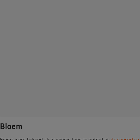
Bloem
Emma werd bekend als zangeres toen ze optrad bij
de concerten