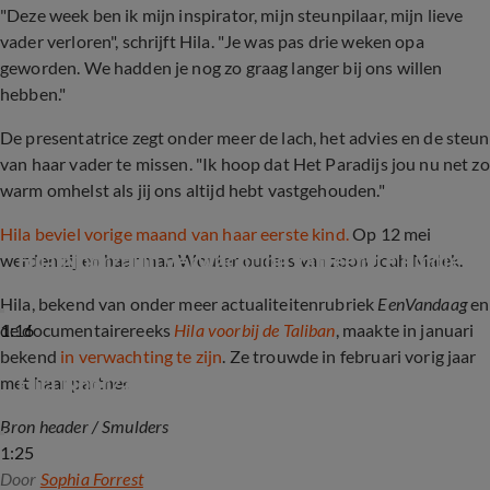
"Deze week ben ik mijn inspirator, mijn steunpilaar, mijn lieve
vader verloren", schrijft Hila. "Je was pas drie weken opa
geworden. We hadden je nog zo graag langer bij ons willen
hebben."
De presentatrice zegt onder meer de lach, het advies en de steun
van haar vader te missen. "Ik hoop dat Het Paradijs jou nu net zo
warm omhelst als jij ons altijd hebt vastgehouden."
Hila beviel vorige maand van haar eerste kind.
Op 12 mei
Hila Noorzai in verwachting van eerste kindje
werden zij en haar man Wouter ouders van zoon Joah Malek.
Hila, bekend van onder meer actualiteitenrubriek
EenVandaag
en
1:16
de documentairereeks
Hila voorbij de Taliban
, maakte in januari
bekend
in verwachting te zijn
. Ze trouwde in februari vorig jaar
Hila Noorzai is getrouwd
met haar partner.
Bron header / Smulders
1:25
Door
Sophia Forrest