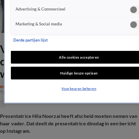
Advertising & Commercieel
Marketing & Social media
Derde partijen lijst
Vader van Hila Noorzai
overleden: 'Je was pas drie
Alle cookies accepteren
weken opa'
Huidige keuze opslaan
BN'ERS
Voorkeuren beheren
9 juni 2026, 20:58
Presentatrice Hila Noorzai heeft afscheid moeten nemen van
haar vader. Dat deelt de presentatrice dinsdag in een bericht
op Instagram.