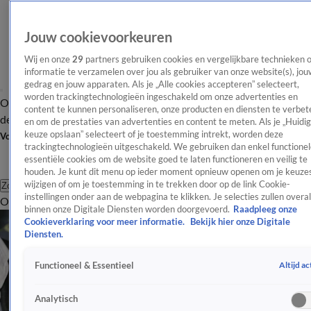
Jouw cookievoorkeuren
Wij en onze
29
partners gebruiken cookies en vergelijkbare technieken 
informatie te verzamelen over jou als gebruiker van onze website(s), jou
gedrag en jouw apparaten. Als je „Alle cookies accepteren” selecteert,
worden trackingtechnologieën ingeschakeld om onze advertenties en
Overzicht
Afleveringen
Tip
Entertainment
BN'ers
TV
Crime
Algemeen
content te kunnen personaliseren, onze producten en diensten te verbet
de redactie
Nieuwsbrief
en om de prestaties van advertenties en content te meten. Als je „Huidi
keuze opslaan” selecteert of je toestemming intrekt, worden deze
Volg Shownieuws
trackingtechnologieën uitgeschakeld. We gebruiken dan enkel functionel
essentiële cookies om de website goed te laten functioneren en veilig te
houden. Je kunt dit menu op ieder moment opnieuw openen om je keuzes
wijzigen of om je toestemming in te trekken door op de link Cookie-
Zoeken
instellingen onder aan de webpagina te klikken. Je selecties zullen overal
Overzicht
Entertainment
Spraakmakend
Reality
Crime
Video's
Afl
binnen onze Digitale Diensten worden doorgevoerd.
Raadpleeg onze
Cookieverklaring voor meer informatie.
Bekijk hier onze Digitale
Diensten.
Altijd ac
Functioneel & Essentieel
Analytisch