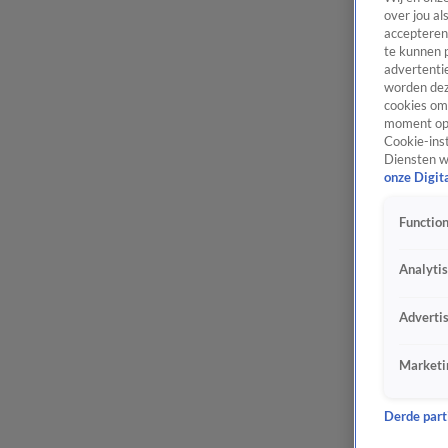
over jou al
accepteren
te kunnen 
advertentie
worden dez
cookies om 
moment opn
Cookie-inst
Diensten w
onze Digit
Function
Analyti
Adverti
Marketi
Derde parti