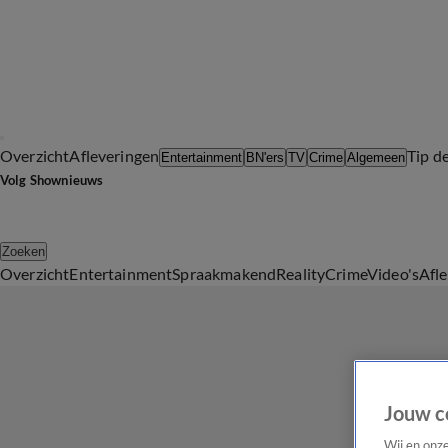
Overzicht
Afleveringen
Tip d
Entertainment
BN'ers
TV
Crime
Algemeen
Volg Shownieuws
Zoeken
Overzicht
Entertainment
Spraakmakend
Reality
Crime
Video's
Afl
Jouw c
Wij en onz