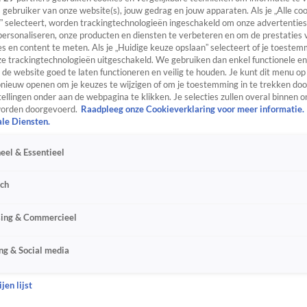
s gebruiker van onze website(s), jouw gedrag en jouw apparaten. Als je „Alle co
” selecteert, worden trackingtechnologieën ingeschakeld om onze advertenties
personaliseren, onze producten en diensten te verbeteren en om de prestaties 
s en content te meten. Als je „Huidige keuze opslaan” selecteert of je toestemm
e trackingtechnologieën uitgeschakeld. We gebruiken dan enkel functionele en
de website goed te laten functioneren en veilig te houden. Je kunt dit menu op
ieuw openen om je keuzes te wijzigen of om je toestemming in te trekken door
ellingen onder aan de webpagina te klikken. Je selecties zullen overal binnen o
orden doorgevoerd.
Raadpleeg onze Cookieverklaring voor meer informatie.
ale Diensten.
eel & Essentieel
sch
sing & Commercieel
ng & Social media
jen lijst