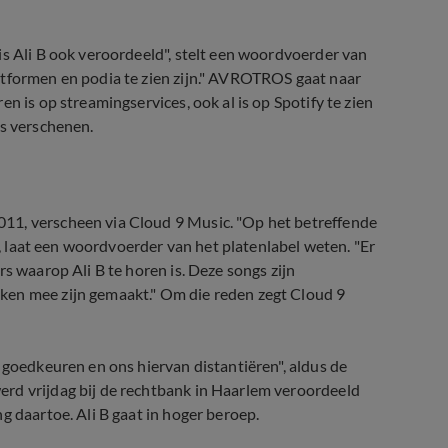
is Ali B ook veroordeeld", stelt een woordvoerder van
atformen en podia te zien zijn." AVROTROS gaat naar
n is op streamingservices, ook al is op Spotify te zien
is verschenen.
11, verscheen via Cloud 9 Music. "Op het betreffende
n", laat een woordvoerder van het platenlabel weten. "Er
s waarop Ali B te horen is. Deze songs zijn
ken mee zijn gemaakt." Om die reden zegt Cloud 9
 goedkeuren en ons hiervan distantiëren", aldus de
rd vrijdag bij de rechtbank in Haarlem veroordeeld
g daartoe. Ali B gaat in hoger beroep.