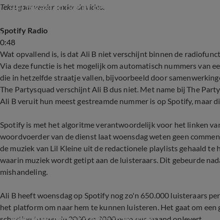
Ali B gaat in hoger beroep na veroordeling
Tekst gaat verder onder de video.
Spotify Radio
0:48
Wat opvallend is, is dat Ali B niet verschijnt binnen de radiofunct
Via deze functie is het mogelijk om automatisch nummers van ee
die in hetzelfde straatje vallen, bijvoorbeeld door samenwerkin
The Partysquad verschijnt Ali B dus niet. Met name bij The Pa
Ali B veruit hun meest gestreamde nummer is op Spotify, maar di
Spotify is met het algoritme verantwoordelijk voor het linken va
woordvoerder van de dienst laat woensdag weten geen commentaa
de muziek van Lil Kleine uit de redactionele playlists gehaald te 
waarin muziek wordt getipt aan de luisteraars. Dit gebeurde na
mishandeling.
Ali B heeft woensdag op Spotify nog zo'n 650.000 luisteraars pe
het platform om naar hem te kunnen luisteren. Het gaat om een
Recap uitspraak zedenzaak Ali B
schatting tussen de 2000 en 3000 euro per maand oplevert.