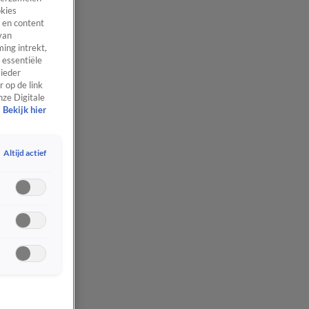
okies
 en content
van
ing intrekt,
 essentiële
 ieder
 op de link
nze Digitale
Bekijk hier
Altijd actief