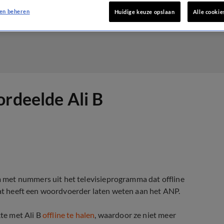
en beheren
Huidige keuze opslaan
Alle cookie
ordeelde Ali B
 met nummers uit het televisieprogramma dat offline
 Dat heeft een woordvoerder laten weten aan het ANP.
te met Ali B
offline te halen
, waardoor ze niet meer