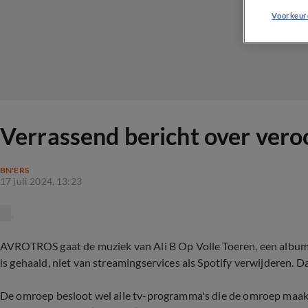
Voorkeur
Verrassend bericht over vero
BN'ERS
17 juli 2024, 13:23
AVROTROS gaat de muziek van Ali B Op Volle Toeren, een album
is gehaald, niet van streamingservices als Spotify verwijderen.
De omroep besloot wel alle tv-programma's die de omroep maak