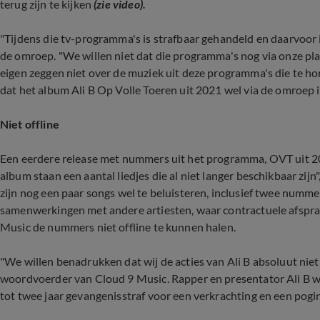
terug zijn te kijken
(zie video).
"Tijdens die tv-programma's is strafbaar gehandeld en daarvoor 
de omroep. "We willen niet dat die programma's nog via onze pl
eigen zeggen niet over de muziek uit deze programma's die te hore
dat het album Ali B Op Volle Toeren uit 2021 wel via de omroep 
Niet offline
Een eerdere release met nummers uit het programma, OVT uit 20
album staan een aantal liedjes die al niet langer beschikbaar zij
zijn nog een paar songs wel te beluisteren, inclusief twee nummer
samenwerkingen met andere artiesten, waar contractuele afspra
Music de nummers niet offline te kunnen halen.
"We willen benadrukken dat wij de acties van Ali B absoluut niet
woordvoerder van Cloud 9 Music. Rapper en presentator Ali B we
tot twee jaar gevangenisstraf voor een verkrachting en een pogin