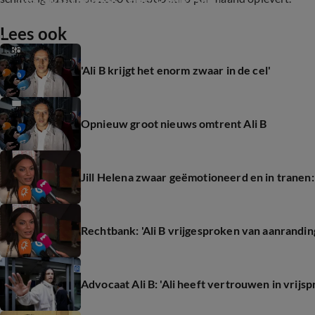
Lees ook
1:38
'Ali B krijgt het enorm zwaar in de cel'
Opnieuw groot nieuws omtrent Ali B
Jill Helena zwaar geëmotioneerd en in tranen:
Rechtbank: 'Ali B vrijgesproken van aanranding
Advocaat Ali B: 'Ali heeft vertrouwen in vrijs