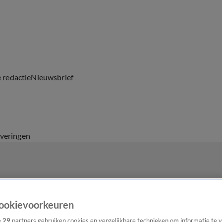
e redactie
Nieuwsbrief
everingen
ookievoorkeuren
e
29
partners gebruiken cookies en vergelijkbare technieken om informatie te