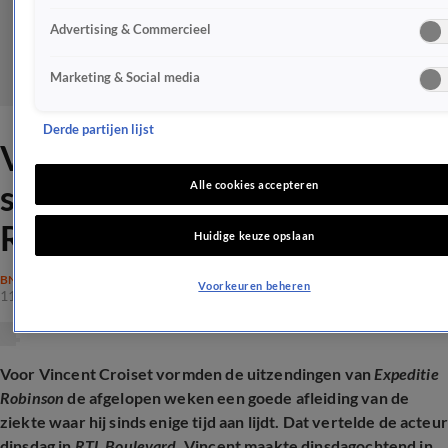
Advertising & Commercieel
Marketing & Social media
Derde partijen lijst
Vincent Croiset hield ziekte
stil vanwege Expeditie
Alle cookies accepteren
Robinson
Huidige keuze opslaan
BN'ERS
Voorkeuren beheren
11 nov 2025, 20:29
Voor Vincent Croiset vormden de uitzendingen van
Expeditie
Robinson
de afgelopen weken een goede afleiding van de
ziekte waar hij sinds enige tijd aan lijdt. Dat vertelde de acteur
dinsdag in
RTL Boulevard
. Vincent maakte dinsdagochtend in