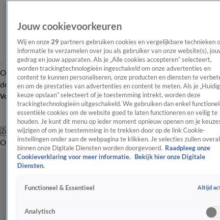
Jouw cookievoorkeuren
Wij en onze
29
partners gebruiken cookies en vergelijkbare technieken 
informatie te verzamelen over jou als gebruiker van onze website(s), jou
gedrag en jouw apparaten. Als je „Alle cookies accepteren” selecteert,
worden trackingtechnologieën ingeschakeld om onze advertenties en
Overzicht
Afleveringen
Tip
Entertainment
BN'ers
TV
Crime
Algemeen
content te kunnen personaliseren, onze producten en diensten te verbet
de redactie
Nieuwsbrief
en om de prestaties van advertenties en content te meten. Als je „Huidi
keuze opslaan” selecteert of je toestemming intrekt, worden deze
Volg Shownieuws
trackingtechnologieën uitgeschakeld. We gebruiken dan enkel functionel
essentiële cookies om de website goed te laten functioneren en veilig te
houden. Je kunt dit menu op ieder moment opnieuw openen om je keuzes
wijzigen of om je toestemming in te trekken door op de link Cookie-
Zoeken
instellingen onder aan de webpagina te klikken. Je selecties zullen overal
Overzicht
Entertainment
Spraakmakend
Reality
Crime
Video's
Afl
binnen onze Digitale Diensten worden doorgevoerd.
Raadpleeg onze
Cookieverklaring voor meer informatie.
Bekijk hier onze Digitale
Diensten.
Altijd ac
Functioneel & Essentieel
Analytisch