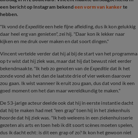
een bericht op Instagram bekend
een vorm van kanker
te
hebben.
"Ik vond de
Expeditie
een hele fijne afleiding, dus ik kon gelukkig
daar heel erg van genieten", zei hij. "Daar kon ik lekker naar
kijken en me druk over maken en dat soort dingen."
Vincent vertelde verder dat hij al bij de start van het programma
op tv wist dat hij ziek was, maar dat hij dat bewust niet eerder
bekendmaakte. "Ik heb zo genoten van de
Expeditie
dat ik het
zonde vond als het dan de laatste drie of vier weken daarover
zou gaan. Ik wist wanneer ik eruit zou gaan, dus dat vond ik een
goed moment om het dan maar wereldkundig te maken."
De 53-jarige acteur deelde ook dat hij in eerste instantie dacht
dat hij te maken had met "een grap" toen hij in het ziekenhuis
hoorde dat hij ziek was. "Ik heb weleens in een ziekenhuisserie
gezeten als arts en toen heb ik dit soort scènes moeten spelen,
dus ik dacht echt: is dit een grap of zo? Ik kon het gewoon niet