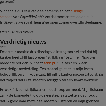
geloven."
Vincent is dus een van deelnemers van het
huidige
seizoen
van
Expeditie Robinson
dat momenteel op de buis
is.
Shownieuws
sprak hem afgelopen zomer over zijn deelname:
Dit zijn de deelnemers van Expeditie Robinson 
2025
Lees hieronder verder.
Verdrietig nieuws
1:33
De acteur maakte dus dinsdag via Instagram bekend dat hij
kanker heeft. Hij laat weten "strijdbaar" te zijn en "hoop en
moed" te houden. Vincent
schrijft
: "Helaas heb ik een
verdrietige mededeling. Een maand geleden is mijn leven
behoorlijk op zijn kop gezet. Bij mij is kanker geconstateerd. En
het traject dat ik zal moeten afleggen zal een zware worden."
En ook: "Ik ben strijdbaar en houd hoop en moed. Mijn lichaam
zal ik de komende tijd op de eerste plaats zetten, dat houdt in
dat ik goed naar mezelf zal moeten luisteren en mijn grenzen