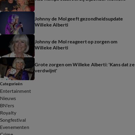
Johnny de Mol geeft gezondheidsupdate
Willeke Alberti
Johnny de Mol reageert op zorgen om
Willeke Alberti
Grote zorgen om Willeke Alberti: 'Kans dat ze
verdwijnt'
Categorieën
Entertainment
Nieuws
BN'ers
Royalty
Songfestival
Evenementen
Crime