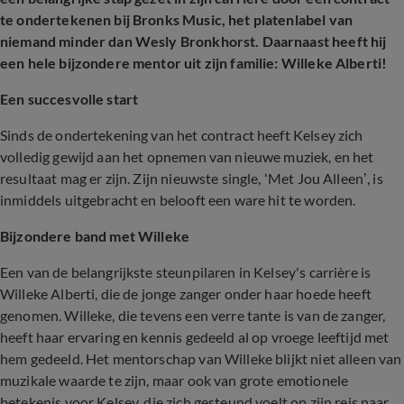
te ondertekenen bij Bronks Music, het platenlabel van
niemand minder dan Wesly Bronkhorst. Daarnaast heeft hij
een hele bijzondere mentor uit zijn familie: Willeke Alberti!
Een succesvolle start
Sinds de ondertekening van het contract heeft Kelsey zich
volledig gewijd aan het opnemen van nieuwe muziek, en het
resultaat mag er zijn. Zijn nieuwste single, ‘Met Jou Alleen’, is
inmiddels uitgebracht en belooft een ware hit te worden.
Bijzondere band met Willeke
Een van de belangrijkste steunpilaren in Kelsey's carrière is
Willeke Alberti, die de jonge zanger onder haar hoede heeft
genomen. Willeke, die tevens een verre tante is van de zanger,
heeft haar ervaring en kennis gedeeld al op vroege leeftijd met
hem gedeeld. Het mentorschap van Willeke blijkt niet alleen van
muzikale waarde te zijn, maar ook van grote emotionele
betekenis voor Kelsey, die zich gesteund voelt op zijn reis naar