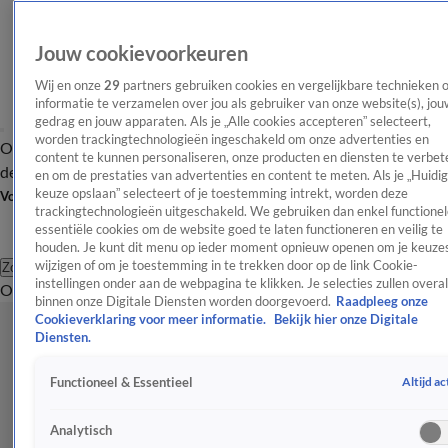
Jouw cookievoorkeuren
Wij en onze
29
partners gebruiken cookies en vergelijkbare technieken 
informatie te verzamelen over jou als gebruiker van onze website(s), jou
gedrag en jouw apparaten. Als je „Alle cookies accepteren” selecteert,
worden trackingtechnologieën ingeschakeld om onze advertenties en
Overzicht
Afleveringen
Tip
Entertainment
BN'ers
TV
Crime
Algemeen
content te kunnen personaliseren, onze producten en diensten te verbet
de redactie
Nieuwsbrief
en om de prestaties van advertenties en content te meten. Als je „Huidi
keuze opslaan” selecteert of je toestemming intrekt, worden deze
Volg Shownieuws
trackingtechnologieën uitgeschakeld. We gebruiken dan enkel functionel
essentiële cookies om de website goed te laten functioneren en veilig te
houden. Je kunt dit menu op ieder moment opnieuw openen om je keuzes
wijzigen of om je toestemming in te trekken door op de link Cookie-
Zoeken
instellingen onder aan de webpagina te klikken. Je selecties zullen overal
Overzicht
Entertainment
Spraakmakend
Reality
Crime
Video's
Afl
binnen onze Digitale Diensten worden doorgevoerd.
Raadpleeg onze
Cookieverklaring voor meer informatie.
Bekijk hier onze Digitale
Diensten.
Altijd ac
Functioneel & Essentieel
Analytisch