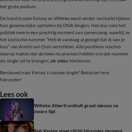
het grote podium.
De band tussen Kelsey en Willeke werd verder versterkt tijdens
hun gezamenlijke optreden bij DNA Singers. Het duo nam het
publiek mee in een prachtig moment van samenzang, waarbij ze
het iconische nummer “Heb ik vandaag al gezegd dat ik van je
hou” van André van Duin vertolkten. Alle positieve reacties
daarop maken dat de twee nu plannen hebben om dat nummer
als single uit te brengen,
zie video
hierboven.
Benieuwd naar Kelsey's nieuwe single? Beluister hem
hieronder!
Lees ook
Willeke Alberti onthult groot nieuws na
zware tijd
Rob Kemps staat stil bij bijzonder moment