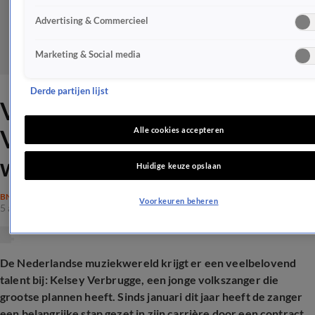
Advertising & Commercieel
Marketing & Social media
Derde partijen lijst
Volkszanger Kelsey
Verbrugge timmert aan de
Alle cookies accepteren
weg: 'Grootse plannen!'
Huidige keuze opslaan
BN'ERS
Voorkeuren beheren
5 apr 2025, 22:51
De Nederlandse muziekwereld krijgt er een veelbelovend
talent bij: Kelsey Verbrugge, een jonge volkszanger die
grootse plannen heeft. Sinds januari dit jaar heeft de zanger
een belangrijke stap gezet in zijn carrière door een contract