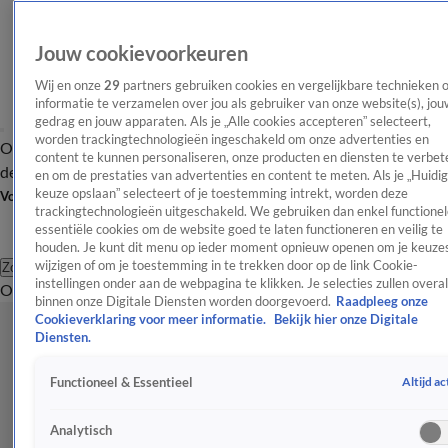
Jouw cookievoorkeuren
Wij en onze
29
partners gebruiken cookies en vergelijkbare technieken 
informatie te verzamelen over jou als gebruiker van onze website(s), jou
gedrag en jouw apparaten. Als je „Alle cookies accepteren” selecteert,
worden trackingtechnologieën ingeschakeld om onze advertenties en
Overzicht
Afleveringen
Tip
Entertainment
BN'ers
TV
Crime
Algemeen
content te kunnen personaliseren, onze producten en diensten te verbet
de redactie
Nieuwsbrief
en om de prestaties van advertenties en content te meten. Als je „Huidi
keuze opslaan” selecteert of je toestemming intrekt, worden deze
Volg Shownieuws
trackingtechnologieën uitgeschakeld. We gebruiken dan enkel functionel
essentiële cookies om de website goed te laten functioneren en veilig te
houden. Je kunt dit menu op ieder moment opnieuw openen om je keuzes
wijzigen of om je toestemming in te trekken door op de link Cookie-
Zoeken
instellingen onder aan de webpagina te klikken. Je selecties zullen overal
Overzicht
Entertainment
Spraakmakend
Reality
Crime
Video's
Afl
binnen onze Digitale Diensten worden doorgevoerd.
Raadpleeg onze
Cookieverklaring voor meer informatie.
Bekijk hier onze Digitale
Diensten.
Altijd ac
Functioneel & Essentieel
Analytisch