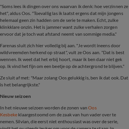
"Soms lees ik dingen over ons waarvan ik denk: hoe verzinnen ze
het", aldus Oos. "Toevallig las ik laatst ergens dat mijn jongens
helemaal geen zin hadden om de serie te maken. Echt, zulke
klinkklare onzin. Het is jammer want zulke verhalen zorgen
ervoor dat je toch wat afstand neemt van sommige media."
Farenas sluit zich hier volledig bij aan. "Je wordt ineens door
wildvreemden herkend op straat", vult ze Oos aan. "Dat is best
wennen. Ik weet dat het erbij hoort, maar ik ben daar niet gek
op. Ik vind het fijn om een beetje op de achtergrond te blijven."
Ze sluit af met: "Maar zolang Oos gelukkig is, ben ik dat ook. Dat
is het belangrijkste."
Nieuw seizoen
In het nieuwe seizoen worden de zonen van
Oos
Kesbeke
klaargestoomd om de zaak van hun vader over te
nemen. Silvian, die eerst niet enthousiast was over de serie,
vindt het nu steeds leuker om voor de camera te staan. In