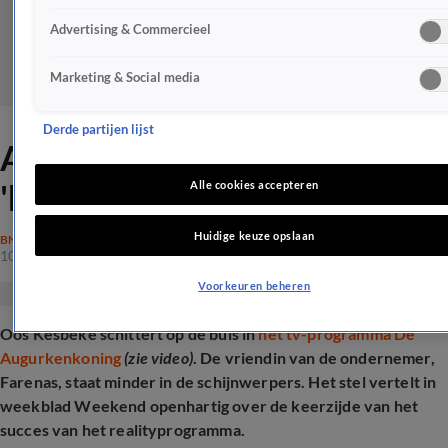
Advertising & Commercieel
Marketing & Social media
Derde partijen lijst
Augurkenkoning reageert op
'kwalijke verzinsels'
Alle cookies accepteren
Huidige keuze opslaan
BN'ERS
10 nov 2024, 12:24
Voorkeuren beheren
Oos Kesbeke schittert op de buis in
het tv-programma De
Augurkenkoning
(zie video)
. De vriendin van de ondernemer,
Farenas, staat minder in de schijnwerpers. Het stel vertelt in
weekblad Weekend openhartig over de keerzijde van het
succes van het realityprogramma.