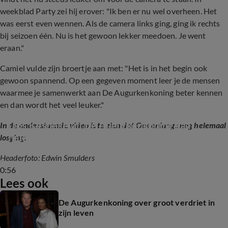
weekblad Party zei hij erover: "Ik ben er nu wel overheen. Het
was eerst even wennen. Als de camera links ging, ging ik rechts
bij seizoen één. Nu is het gewoon lekker meedoen. Je went
eraan."
Camiel vulde zijn broertje aan met: "Het is in het begin ook
gewoon spannend. Op een gegeven moment leer je de mensen
waarmee je samenwerkt aan De Augurkenkoning beter kennen
en dan wordt het veel leuker."
Oos Kesbeke uit de Augurkenkoning gaat 
In de onderstaande video is te zien dat Oos onlangs nog helemaal
helemaal los
losging:
Headerfoto: Edwin Smulders
0:56
Lees ook
De Augurkenkoning over groot verdriet in
zijn leven