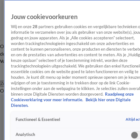
Jouw cookievoorkeuren
Wij en onze
28
partners gebruiken cookies en vergelijkbare technieken 
informatie te verzamelen over jou als gebruiker van onze website(s), jou
gedrag en jouw apparaten. Als je „Alle cookies accepteren” selecteert,
worden trackingtechnologieën ingeschakeld om onze advertenties en
Overzicht
Afleveringen
Tip
Entertainment
BN'ers
TV
Crime
Algemeen
content te kunnen personaliseren, onze producten en diensten te verbet
de redactie
Nieuwsbrief
en om de prestaties van advertenties en content te meten. Als je „Huidi
keuze opslaan” selecteert of je toestemming intrekt, worden deze
Volg Shownieuws
trackingtechnologieën uitgeschakeld. We gebruiken dan enkel functionel
essentiële cookies om de website goed te laten functioneren en veilig te
houden. Je kunt dit menu op ieder moment opnieuw openen om je keuzes
wijzigen of om je toestemming in te trekken door op de link Cookie-
Zoeken
instellingen onder aan de webpagina te klikken. Je selecties zullen overal
Overzicht
Entertainment
Spraakmakend
Reality
Crime
Video's
Afl
binnen onze Digitale Diensten worden doorgevoerd.
Raadpleeg onze
Cookieverklaring voor meer informatie.
Bekijk hier onze Digitale
Diensten.
Altijd ac
Functioneel & Essentieel
Analytisch