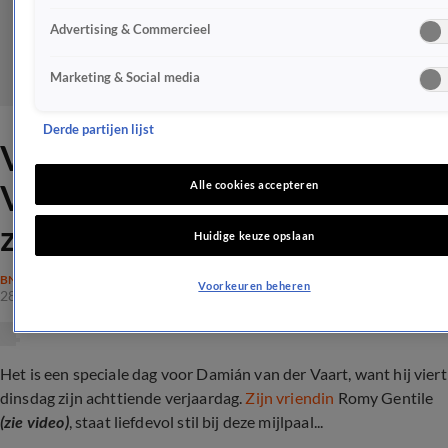
Advertising & Commercieel
Marketing & Social media
Derde partijen lijst
Vriendin Damián van der
Vaart laat emotioneel van
Alle cookies accepteren
zich horen
Huidige keuze opslaan
BN'ERS
Voorkeuren beheren
28 mei 2024, 12:17
Het is een speciale dag voor Damián van der Vaart, want hij viert
dinsdag zijn achttiende verjaardag.
Zijn vriendin
Romy Gentile
(zie video)
, staat liefdevol stil bij deze mijlpaal...