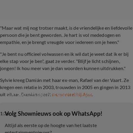
"Maar wat mij nog trotser maakt, is de vriendelijke en liefdevolle
persoon die je bent geworden. Je hart is vol mededogen en
empathie, en je brengt vreugde voor iedereen om je heen."
"Je bent nu officieel volwassen en ik wil dat je weet dat ik er bij
elke stap voor je ben", gaat ze verder. "Blijf je licht schijnen,
jongen! Ik hou meer van je dan woorden kunnen uitdrukken."
Sylvie kreeg Damián met haar ex-man, Rafael van der Vaart. Ze
kregen een relatie in 2003, trouwden in 2005 en gingen in 2013
Fantastisch nieuws voor Damián van der Vaart
uit elkaar. Damián speelt
momenteel bij Ajax
.
‎Volg Shownieuws ook op WhatsApp!
1:36
Altijd als eerste op de hoogte van het laatste
entertainmentnieuws?