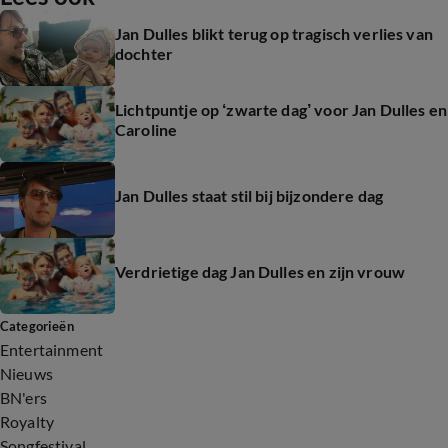
Jan Dulles blikt terug op tragisch verlies van
dochter
Lichtpuntje op ‘zwarte dag’ voor Jan Dulles en
Caroline
Jan Dulles staat stil bij bijzondere dag
Verdrietige dag Jan Dulles en zijn vrouw
Categorieën
Entertainment
Nieuws
BN'ers
Royalty
Songfestival