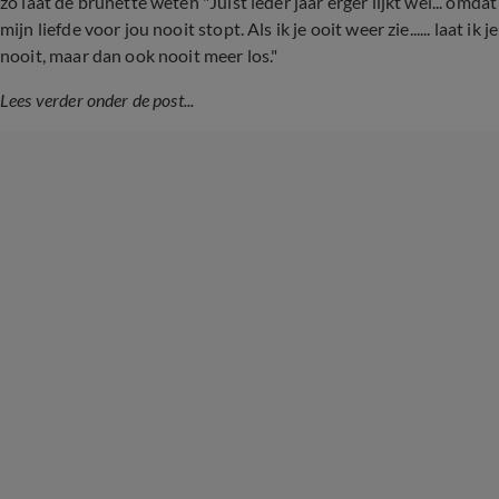
zo laat de brunette weten "Juist ieder jaar erger lijkt wel... omdat
mijn liefde voor jou nooit stopt. Als ik je ooit weer zie...... laat ik je
nooit, maar dan ook nooit meer los."
Lees verder onder de post...