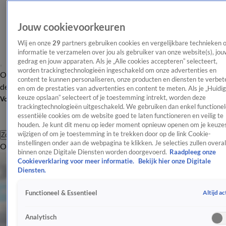
Jouw cookievoorkeuren
Wij en onze
29
partners gebruiken cookies en vergelijkbare technieken 
informatie te verzamelen over jou als gebruiker van onze website(s), jou
gedrag en jouw apparaten. Als je „Alle cookies accepteren” selecteert,
worden trackingtechnologieën ingeschakeld om onze advertenties en
Overzicht
Afleveringen
Tip
Entertainment
BN'ers
TV
Crime
Algemeen
content te kunnen personaliseren, onze producten en diensten te verbet
de redactie
Nieuwsbrief
en om de prestaties van advertenties en content te meten. Als je „Huidi
keuze opslaan” selecteert of je toestemming intrekt, worden deze
Volg Shownieuws
trackingtechnologieën uitgeschakeld. We gebruiken dan enkel functionel
essentiële cookies om de website goed te laten functioneren en veilig te
houden. Je kunt dit menu op ieder moment opnieuw openen om je keuzes
wijzigen of om je toestemming in te trekken door op de link Cookie-
Zoeken
instellingen onder aan de webpagina te klikken. Je selecties zullen overal
Overzicht
Entertainment
Spraakmakend
Reality
Crime
Video's
Afl
binnen onze Digitale Diensten worden doorgevoerd.
Raadpleeg onze
Cookieverklaring voor meer informatie.
Bekijk hier onze Digitale
Diensten.
Altijd ac
Functioneel & Essentieel
Analytisch