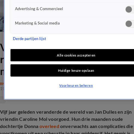
Advertising & Commercieel
Marketing & Social media
Derde partijen lijst
Vriendin Jan Dulles in diepe
rouw: 'Gemis wordt niet
Alle cookies accepteren
minder'
Huidige keuze opslaan
BN'ERS
Voorkeuren beheren
19 dec 2025, 12:58
Vijf jaar geleden veranderde de wereld van Jan Dulles en zijn
vriendin Caroline Mol voorgoed. Hun drie maanden oude
dochtertje Donna
overleed
onverwachts aan complicaties die
voortkomen uit een scheurtje in haar middenrif. Het gemis is