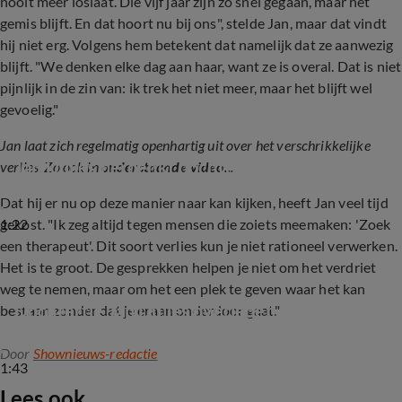
nooit meer loslaat. Die vijf jaar zijn zó snel gegaan, maar het
gemis blijft. En dat hoort nu bij ons", stelde Jan, maar dat vindt
hij niet erg. Volgens hem betekent dat namelijk dat ze aanwezig
blijft. "We denken elke dag aan haar, want ze is overal. Dat is niet
pijnlijk in de zin van: ik trek het niet meer, maar het blijft wel
gevoelig."
Jan laat zich regelmatig openhartig uit over het verschrikkelijke
Jan Dulles herdenkt dochtertje
verlies. Zo ook in
onderstaande video.
..
Dat hij er nu op deze manier naar kan kijken, heeft Jan veel tijd
1:22
gekost. "Ik zeg altijd tegen mensen die zoiets meemaken: 'Zoek
een therapeut'. Dit soort verlies kun je niet rationeel verwerken.
Het is te groot. De gesprekken helpen je niet om het verdriet
weg te nemen, maar om het een plek te geven waar het kan
Dochtertje Jan Dulles overleden
bestaan zonder dat je eraan onderdoor gaat."
Door
Shownieuws-redactie
1:43
Lees ook