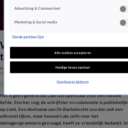
Advertising & Commercieel
Marketing & Social media
Derde partijen lijst
Waarom Lale Gül 'nee' zei
tegen De Bachelorette
Alle cookies accepteren
Huidige keuze opslaan
BN'ERS
20 mei 2026, 16:42
Voorkeuren beheren
Het is geen geheim dat Lale Gül openstaat voor een nieuwe
liefde. Sterker nog: de schrijfster en columniste is publiekelijk
op zoek. Een deelname aan
De Bachelorette
zou dan ook een
uitkomst lijken, maar hoewel Lale zelfs voor het
datingprogramma is gevraagd, heeft ze vriendelijk bedankt. In