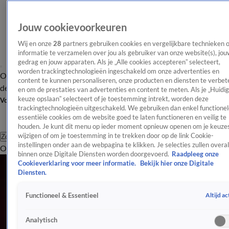
Jouw cookievoorkeuren
Wij en onze
28
partners gebruiken cookies en vergelijkbare technieken 
informatie te verzamelen over jou als gebruiker van onze website(s), jou
gedrag en jouw apparaten. Als je „Alle cookies accepteren” selecteert,
worden trackingtechnologieën ingeschakeld om onze advertenties en
Overzicht
Afleveringen
Tip
Entertainment
BN'ers
TV
Crime
Algemeen
content te kunnen personaliseren, onze producten en diensten te verbet
de redactie
Nieuwsbrief
en om de prestaties van advertenties en content te meten. Als je „Huidi
keuze opslaan” selecteert of je toestemming intrekt, worden deze
Volg Shownieuws
trackingtechnologieën uitgeschakeld. We gebruiken dan enkel functionel
essentiële cookies om de website goed te laten functioneren en veilig te
houden. Je kunt dit menu op ieder moment opnieuw openen om je keuzes
wijzigen of om je toestemming in te trekken door op de link Cookie-
Zoeken
instellingen onder aan de webpagina te klikken. Je selecties zullen overal
Overzicht
Entertainment
Spraakmakend
Reality
Crime
Video's
Afl
binnen onze Digitale Diensten worden doorgevoerd.
Raadpleeg onze
Cookieverklaring voor meer informatie.
Bekijk hier onze Digitale
Diensten.
Altijd ac
Functioneel & Essentieel
Analytisch