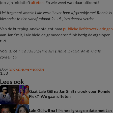
(op zijn initiatief)
uiteten
. En wie weet wat daar uitkomt!
Het fragment waarin Lale vertelt over haar afspraakje met Ronnie is
hieronder te zien vanaf minuut 21.19 , lees daarna verder...
Van de buttplug-anekdote, tot haar
publieke liefdesverklaringen
aan Jan Smit, Lale hield de gemoederen flink bezig de afgelopen
tijd.
Lale Gül reageert op alle relletjes van de 
Voor de camera van Shownieuws ging de columniste in op alle
afgelopen periode rondom haar
commotie:
Door
Shownieuws-redactie
1:53
Lees ook
Gaat Lale Gül na Jan Smit nu ook voor Ronnie
Flex? 'We gaan uiteten'
Lale Gül wil na flirt heel graag op date met Jan