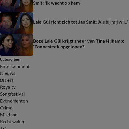
Smit: 'Ik wacht op hem'
Lale Gül richt zich tot Jan Smit: 'Als hij mij wil..'
Boze Lale Gül krijgt sneer van Tina Nijkamp:
'Zonnesteek opgelopen?'
Categorieën
Entertainment
Nieuws
BN'ers
Royalty
Songfestival
Evenementen
Crime
Misdaad
Rechtszaken
TV