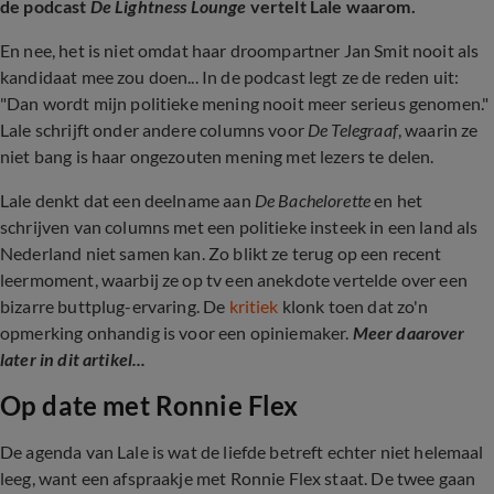
de podcast
De Lightness Lounge
vertelt Lale waarom.
En nee, het is niet omdat haar droompartner Jan Smit nooit als
kandidaat mee zou doen... In de podcast legt ze de reden uit:
"Dan wordt mijn politieke mening nooit meer serieus genomen."
Lale schrijft onder andere columns voor
De Telegraaf
,
waarin ze
niet bang is haar ongezouten mening met lezers te delen.
Lale denkt dat een deelname aan
De Bachelorette
en het
schrijven van columns met een politieke insteek in een land als
Nederland niet samen kan. Zo blikt ze terug op een recent
leermoment, waarbij ze op tv een anekdote vertelde over een
bizarre buttplug-ervaring. De
kritiek
klonk toen dat zo'n
opmerking onhandig is voor een opiniemaker.
Meer daarover
later in dit artikel...
Op date met Ronnie Flex
De agenda van Lale is wat de liefde betreft echter niet helemaal
leeg, want een afspraakje met Ronnie Flex staat. De twee gaan