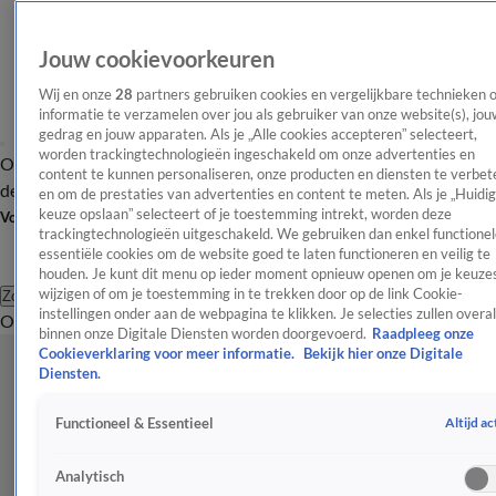
Jouw cookievoorkeuren
Wij en onze
28
partners gebruiken cookies en vergelijkbare technieken 
informatie te verzamelen over jou als gebruiker van onze website(s), jou
gedrag en jouw apparaten. Als je „Alle cookies accepteren” selecteert,
worden trackingtechnologieën ingeschakeld om onze advertenties en
Overzicht
Afleveringen
Tip
Entertainment
BN'ers
TV
Crime
Algemeen
content te kunnen personaliseren, onze producten en diensten te verbet
de redactie
Nieuwsbrief
en om de prestaties van advertenties en content te meten. Als je „Huidi
keuze opslaan” selecteert of je toestemming intrekt, worden deze
Volg Shownieuws
trackingtechnologieën uitgeschakeld. We gebruiken dan enkel functionel
essentiële cookies om de website goed te laten functioneren en veilig te
houden. Je kunt dit menu op ieder moment opnieuw openen om je keuzes
wijzigen of om je toestemming in te trekken door op de link Cookie-
Zoeken
instellingen onder aan de webpagina te klikken. Je selecties zullen overal
Overzicht
Entertainment
Spraakmakend
Reality
Crime
Video's
Afl
binnen onze Digitale Diensten worden doorgevoerd.
Raadpleeg onze
Cookieverklaring voor meer informatie.
Bekijk hier onze Digitale
Diensten.
Altijd ac
Functioneel & Essentieel
Analytisch