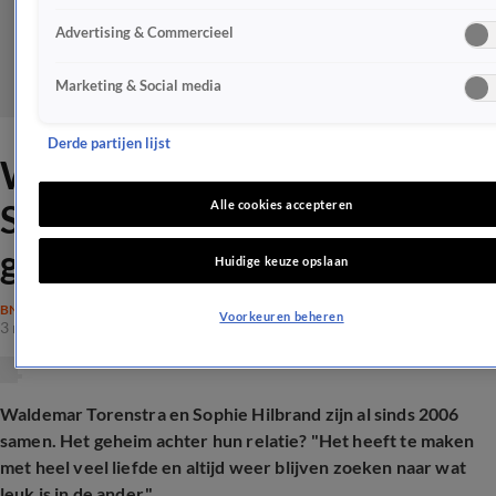
Advertising & Commercieel
Marketing & Social media
Derde partijen lijst
Waldemar Torenstra en
Sophie Hilbrand onthullen
Alle cookies accepteren
geheim achter relatie
Huidige keuze opslaan
BN'ERS
Voorkeuren beheren
3 mrt 2025, 16:56
Waldemar Torenstra en Sophie Hilbrand zijn al sinds 2006
samen. Het geheim achter hun relatie? "Het heeft te maken
met heel veel liefde en altijd weer blijven zoeken naar wat
leuk is in de ander."