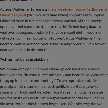
Acteur Waldemar Torenstra,
die in de gloednieuwe Netflix-serie
Haantjes speelt
(zie bovenstaande video)
en journaliste Sophie
Hilbrand doen in het magazine Mezza van het AD een boekje
open over het succes achter hun relatie. "Ik ben bang daar te
veel over te zeggen, omdat ik het voor mezelf niet in woorden
wil vatten, of in een boxje wil stoppen", aldus Waldemar. "Het
heeft te maken met heel veel liefde en altijd weer blijven zoeken
naar wat leuk is in de ander."
'Achter het behang plakken'
Waldemar en Sophie hebben elkaar op een feest in Paradiso
leren kennen. "Ik vond direct alles leuk aan haar", blikt Waldemar
terug op hun eerste ontmoeting. "Ze was sprankelend, slim,
grappig, anders dan ik, maar toch gelijk, knap, lief, eigenwijs,
spannend." Toch geeft de acteur toe dat een langdurige relatie
ook z'n obstakels heeft. "Ik ben godsdankbaar dat we elkaar in
die achttien jaar niet hebben losgelaten. Wat niet zegt dat we