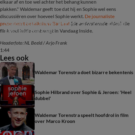
elkaar af en toe wel achter het behang kunnen
plakken." Waldemar geeft toe dat hij en Sophie wel eens
discussiëren over hoeveel Sophie werkt.
De journaliste
Sophie Hilbrand en Jeroen Pauw over nieuwe 
presenteert de talkshow Bar Laat
(zie onderstaande video)
, die
talkshow Bar Laat
flink veel kritiek ontvangt in Vandaag Inside.
Headerfoto: NL Beeld / Arjo Frank
1:44
Lees ook
Waldemar Torenstra doet bizarre bekentenis
Sophie Hilbrand over Sophie & Jeroen: 'Heel
dubbel'
Waldemar Torenstra speelt hoofdrol in film
over Marco Kroon