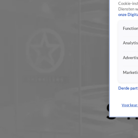
Cookie-inst
Diensten w
onze Digit
Function
Analyti
Adverti
Marketi
Derde parti
Voorkeur