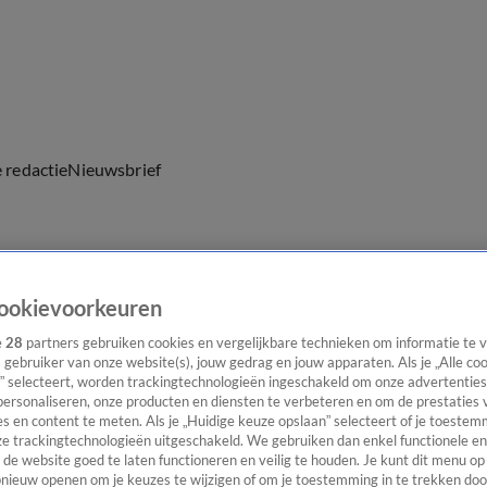
e redactie
Nieuwsbrief
everingen
ookievoorkeuren
e
28
partners gebruiken cookies en vergelijkbare technieken om informatie te
s gebruiker van onze website(s), jouw gedrag en jouw apparaten. Als je „Alle co
” selecteert, worden trackingtechnologieën ingeschakeld om onze advertenties
personaliseren, onze producten en diensten te verbeteren en om de prestaties 
s en content te meten. Als je „Huidige keuze opslaan” selecteert of je toestemm
e trackingtechnologieën uitgeschakeld. We gebruiken dan enkel functionele en
de website goed te laten functioneren en veilig te houden. Je kunt dit menu op
ieuw openen om je keuzes te wijzigen of om je toestemming in te trekken door