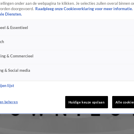
ellingen onder aan de webpagina te klikken. Je selecties zullen overal binnen o
orden doorgevoerd.
Raadpleeg onze Cookieverklaring voor meer informatie.
ale Diensten.
eel & Essentieel
sch
sing & Commercieel
ng & Social media
jen lijst
en beheren
Huidige keuze opslaan
Alle cookie