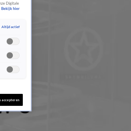
nze Digitale
Bekijk hier
Altijd actief
s accepteren