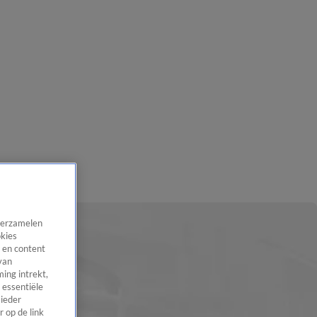
 verzamelen
okies
 en content
van
ing intrekt,
 essentiële
 ieder
 op de link