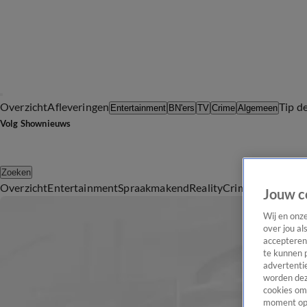
Overzicht
Afleveringen
Tip d
Entertainment
BN'ers
TV
Crime
Algemeen
Volg Shownieuws
Zoeken
Overzicht
Entertainment
Spraakmakend
Reality
Crime
Video's
Afl
Jouw c
Wij en onz
over jou al
accepteren
te kunnen 
advertentie
worden dez
cookies om 
moment opn