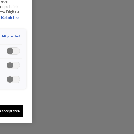
 ieder
 op de link
nze Digitale
Bekijk hier
Altijd actief
s accepteren