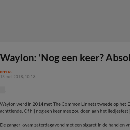
Waylon: 'Nog een keer? Absol
BN'ERS
13 mei 2018, 10:13
Waylon werd in 2014 met The Common Linnets tweede op het Eurov
achttiende. Of hij nog een keer mee zou doen aan het liedjesfesti
De zanger kwam zaterdagavond met een sigaret in de hand en vri