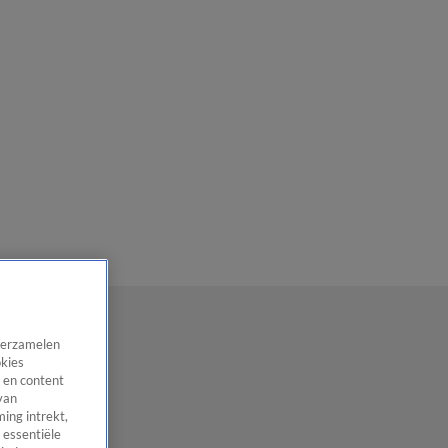
 verzamelen
okies
 en content
van
ing intrekt,
 essentiële