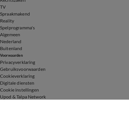
TV
Spraakmakend
Reality
Spelprogramma's
Algemeen
Nederland
Buitenland
Voorwaarden
Privacyverklaring
Gebruiksvoorwaarden
Cookieverklaring
Digitale diensten
Cookie instellingen
Upod & Talpa Network
Adverteren
Vacatures
Publieksservice
Toegankelijkheid