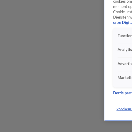
cookies om 
moment opn
Cookie-inst
Diensten w
onze Digit
Function
Analyti
Adverti
Marketi
Derde parti
Voorkeur