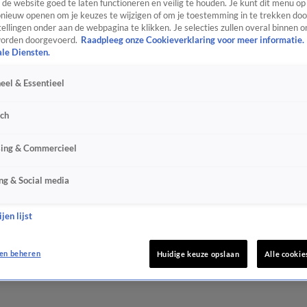
de website goed te laten functioneren en veilig te houden. Je kunt dit menu op
ieuw openen om je keuzes te wijzigen of om je toestemming in te trekken door
ellingen onder aan de webpagina te klikken. Je selecties zullen overal binnen o
orden doorgevoerd.
Raadpleeg onze Cookieverklaring voor meer informatie.
ale Diensten.
eel & Essentieel
sch
sing & Commercieel
ng & Social media
jen lijst
en beheren
Huidige keuze opslaan
Alle cookie