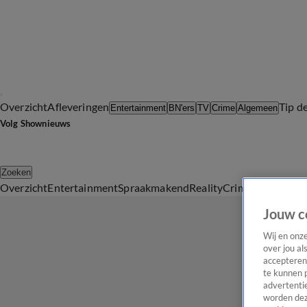
Overzicht
Afleveringen
Tip d
Entertainment
BN'ers
TV
Crime
Algemeen
Volg Shownieuws
Zoeken
Overzicht
Entertainment
Spraakmakend
Reality
Crime
Video's
Afl
Jouw c
Wij en onz
over jou al
accepteren
te kunnen 
advertentie
worden dez