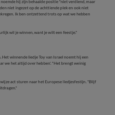
w noemde hij zijn behaalde positie "niet verdiend, maar
en niet ingezet op de achttiende plek en ook niet
ekregen. Ik ben ontzettend trots op wat we hebben
lijk wil je winnen, want je wilt een feestje."
. Het winnende liedje Toy van Israel noemt hij een
ar we het altijd over hebben'. "Het brengt weinig
ze act sturen naar het Europese liedjesfestijn. "Blijf
itdragen."