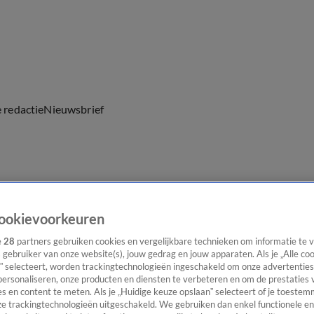
e redactie
Nieuwsbrief
everingen
ookievoorkeuren
e
28
partners gebruiken cookies en vergelijkbare technieken om informatie te
s gebruiker van onze website(s), jouw gedrag en jouw apparaten. Als je „Alle co
” selecteert, worden trackingtechnologieën ingeschakeld om onze advertenties
personaliseren, onze producten en diensten te verbeteren en om de prestaties 
s en content te meten. Als je „Huidige keuze opslaan” selecteert of je toestemm
e trackingtechnologieën uitgeschakeld. We gebruiken dan enkel functionele en