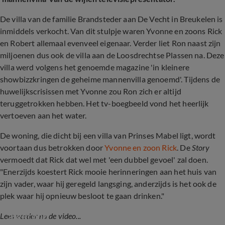
De villa van de familie Brandsteder aan De Vecht in Breukelen is
inmiddels verkocht. Van dit stulpje waren Yvonne en zoons Rick
en Robert allemaal evenveel eigenaar. Verder liet Ron naast zijn
miljoenen dus ook de villa aan de Loosdrechtse Plassen na. Deze
villa werd volgens het genoemde magazine 'in kleinere
showbizzkringen de geheime mannenvilla genoemd'. Tijdens de
huwelijkscrisissen met Yvonne zou Ron zich er altijd
teruggetrokken hebben. Het tv-boegbeeld vond het heerlijk
vertoeven aan het water.
De woning, die dicht bij een villa van Prinses Mabel ligt, wordt
voortaan dus betrokken door
Yvonne en zoon Rick
. De
Story
vermoedt dat Rick dat wel met 'een dubbel gevoel' zal doen.
"Enerzijds koestert Rick mooie herinneringen aan het huis van
zijn vader, waar hij geregeld langsging, anderzijds is het ook de
plek waar hij opnieuw besloot te gaan drinken."
Onderzoek in strafzaak Rick Brandsteder 
afgerond
Lees verder na de video...