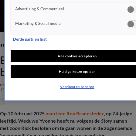
Advertising & Commercieel
Marketing & Social media
Derde partijen lijst
'Weduwe Yvonne en Rick
Brandsteder nemen heftige
Alle cookies accepteren
beslissing'
Huidige keuze opslaan
BN'ERS
Voorkeuren beheren
19 jan 2026, 15:55
Op 10 februari 2025
overleed Ron Brandsteder
, op 74-jarige
leeftijd. Weduwe Yvonne heeft nu volgens de
Story
samen
met zoon Rick besloten om te gaan wonen in de zogenoemde
'mannenvilla' van de wijlen televisiepresentator.