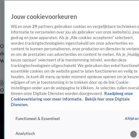
Jouw cookievoorkeuren
Wij en onze
29
partners gebruiken cookies en vergelijkbare technieken 
informatie te verzamelen over jou als gebruiker van onze website(s), jou
gedrag en jouw apparaten. Als je „Alle cookies accepteren” selecteert,
worden trackingtechnologieën ingeschakeld om onze advertenties en
Overzicht
Afleveringen
Tip
Entertainment
BN'ers
TV
Crime
Algemeen
content te kunnen personaliseren, onze producten en diensten te verbet
de redactie
Nieuwsbrief
en om de prestaties van advertenties en content te meten. Als je „Huidi
keuze opslaan” selecteert of je toestemming intrekt, worden deze
Volg Shownieuws
trackingtechnologieën uitgeschakeld. We gebruiken dan enkel functionel
essentiële cookies om de website goed te laten functioneren en veilig te
houden. Je kunt dit menu op ieder moment opnieuw openen om je keuzes
wijzigen of om je toestemming in te trekken door op de link Cookie-
Zoeken
instellingen onder aan de webpagina te klikken. Je selecties zullen overal
Overzicht
Entertainment
Spraakmakend
Reality
Crime
Video's
Afl
binnen onze Digitale Diensten worden doorgevoerd.
Raadpleeg onze
Cookieverklaring voor meer informatie.
Bekijk hier onze Digitale
Diensten.
Altijd ac
Functioneel & Essentieel
Analytisch