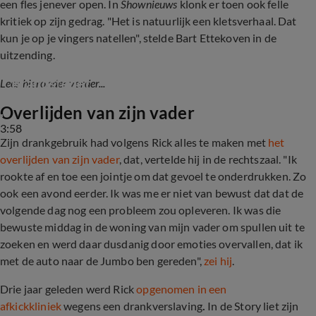
een fles jenever open. In
Shownieuws
klonk er toen ook felle
kritiek op zijn gedrag. "Het is natuurlijk een kletsverhaal. Dat
kun je op je vingers natellen", stelde Bart Ettekoven in de
uitzending.
Deze eis heeft het OM gedaan tegen Rick 
Brandsteder
Lees hieronder verder...
Overlijden van zijn vader
3:58
Zijn drankgebruik had volgens Rick alles te maken met
het
overlijden van zijn vader
, dat, vertelde hij in de rechtszaal. "Ik
rookte af en toe een jointje om dat gevoel te onderdrukken. Zo
ook een avond eerder. Ik was me er niet van bewust dat dat de
volgende dag nog een probleem zou opleveren. Ik was die
bewuste middag in de woning van mijn vader om spullen uit te
zoeken en werd daar dusdanig door emoties overvallen, dat ik
met de auto naar de Jumbo ben gereden",
zei hij
.
Drie jaar geleden werd Rick
opgenomen in een
afkickkliniek
wegens een drankverslaving
.
In de Story liet zijn