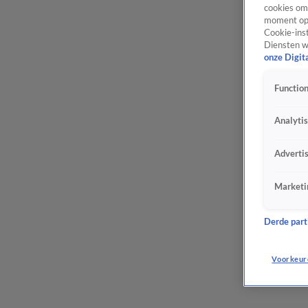
cookies om 
moment opn
Cookie-inst
Diensten w
onze Digit
Function
Analyti
Adverti
Marketi
Derde parti
Voorkeur