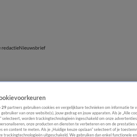
e redactie
Nieuwsbrief
everingen
ookievoorkeuren
e
29
partners gebruiken cookies en vergelijkbare technieken om informatie te
s gebruiker van onze website(s), jouw gedrag en jouw apparaten. Als je „Alle co
” selecteert, worden trackingtechnologieën ingeschakeld om onze advertenties
personaliseren, onze producten en diensten te verbeteren en om de prestaties 
s en content te meten. Als je „Huidige keuze opslaan” selecteert of je toestemm
e trackingtechnologieën uitgeschakeld. We gebruiken dan enkel functionele en