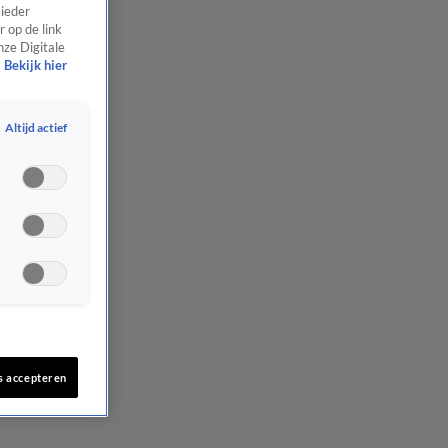
 ieder
 op de link
nze Digitale
Bekijk hier
Altijd actief
s accepteren