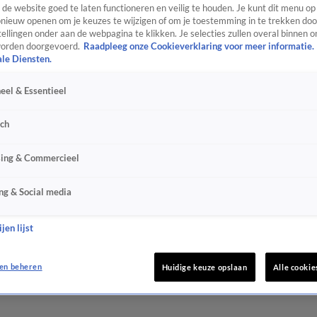
de website goed te laten functioneren en veilig te houden. Je kunt dit menu op
ieuw openen om je keuzes te wijzigen of om je toestemming in te trekken door
ellingen onder aan de webpagina te klikken. Je selecties zullen overal binnen o
orden doorgevoerd.
Raadpleeg onze Cookieverklaring voor meer informatie.
ale Diensten.
eel & Essentieel
sch
sing & Commercieel
ng & Social media
jen lijst
en beheren
Huidige keuze opslaan
Alle cookie