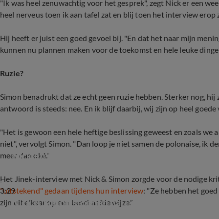
"Ik was heel zenuwachtig voor het gesprek", zegt Nick er een week
heel nerveus toen ik aan tafel zat en blij toen het interview erop z
Hij heeft er juist een goed gevoel bij. "En dat het naar mijn meni
kunnen nu plannen maken voor de toekomst en hele leuke dinge
Ruzie?
Simon benadrukt dat ze echt geen ruzie hebben. Sterker nog, hij 
antwoord is steeds: nee. En ik blijf daarbij, wij zijn op heel goede 
"Het is gewoon een hele heftige beslissing geweest en zoals we 
niet", vervolgt Simon. "Dan loop je niet samen de polonaise, ik d
Nick en Simon geven bij Jinek duidelijkheid ove
meer dan oké."
Het Jinek-interview met Nick & Simon zorgde voor de nodige kr
3:29
"uitstekend" gedaan tijdens hun interview
: "Ze hebben het goed
Nick & Simon stoppen na 17 jaar als muzikaal d
zijn uit elkaar op een beschaafde wijze."