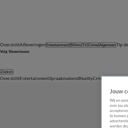
Overzicht
Afleveringen
Tip d
Entertainment
BN'ers
TV
Crime
Algemeen
Volg Shownieuws
Zoeken
Overzicht
Entertainment
Spraakmakend
Reality
Crime
Video's
Afl
Jouw c
Wij en onz
over jou al
accepteren
te kunnen 
advertentie
worden dez