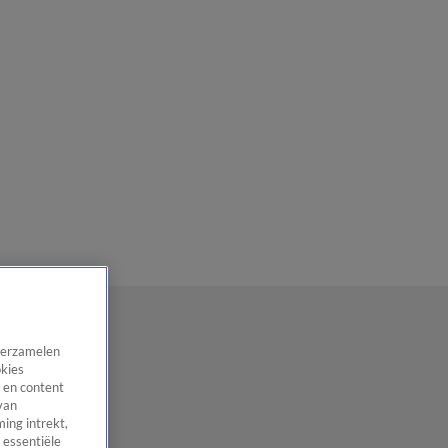
 verzamelen
okies
 en content
van
ing intrekt,
 essentiële