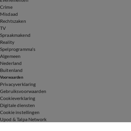
Crime
Misdaad
Rechtszaken
TV
Spraakmakend
Reality
Spelprogramma's
Algemeen
Nederland
Buitenland
Voorwaarden
Privacyverklaring
Gebruiksvoorwaarden
Cookieverklaring
Digitale diensten
Cookie instellingen
Upod & Talpa Network
Adverteren