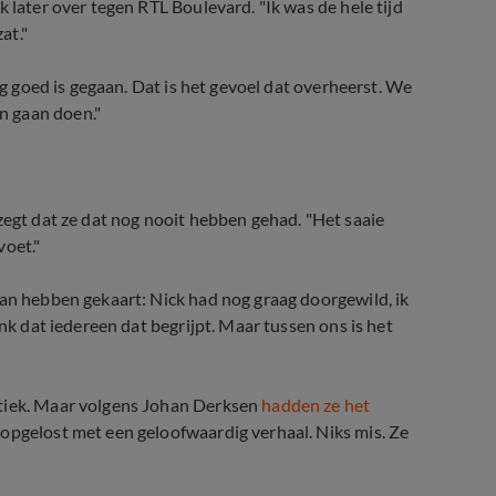
 later over tegen RTL Boulevard. "Ik was de hele tijd
at."
ng goed is gegaan. Dat is het gevoel dat overheerst. We
n gaan doen."
zegt dat ze dat nog nooit hebben gehad. "Het saaie
voet."
aan hebben gekaart: Nick had nog graag doorgewild, ik
enk dat iedereen dat begrijpt. Maar tussen ons is het
r breuk
itiek. Maar volgens Johan Derksen
hadden ze het
 opgelost met een geloofwaardig verhaal. Niks mis. Ze
uo