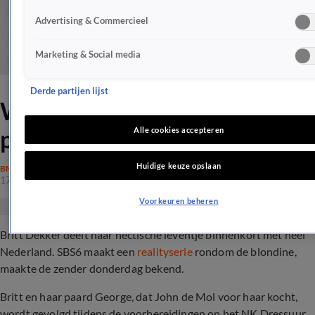
Advertising & Commercieel
Marketing & Social media
Derde partijen lijst
Wel en wee Britt Dekker én
paard te volgen op SBS6
Alle cookies accepteren
Huidige keuze opslaan
BN'ERS
17 okt 2019, 11:36
Voorkeuren beheren
Britt Dekker deelt haar hectische leventje binnenkort met heel
Nederland. SBS6 maakt een
realityserie
rondom de blondine,
maakte de zender donderdag bekend.
Britt en haar paard George, dat John de Mol voor haar kocht,
wordt gevolgd tijdens de voorbereidingen op het NK Dressuur.