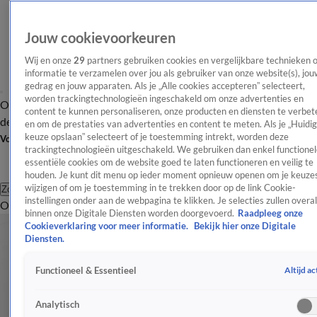
Jouw cookievoorkeuren
Wij en onze
29
partners gebruiken cookies en vergelijkbare technieken 
informatie te verzamelen over jou als gebruiker van onze website(s), jou
gedrag en jouw apparaten. Als je „Alle cookies accepteren” selecteert,
worden trackingtechnologieën ingeschakeld om onze advertenties en
Overzicht
Afleveringen
Tip
Entertainment
BN'ers
TV
Crime
Algemeen
content te kunnen personaliseren, onze producten en diensten te verbet
de redactie
Nieuwsbrief
en om de prestaties van advertenties en content te meten. Als je „Huidi
keuze opslaan” selecteert of je toestemming intrekt, worden deze
Volg Shownieuws
trackingtechnologieën uitgeschakeld. We gebruiken dan enkel functionel
essentiële cookies om de website goed te laten functioneren en veilig te
houden. Je kunt dit menu op ieder moment opnieuw openen om je keuzes
wijzigen of om je toestemming in te trekken door op de link Cookie-
Zoeken
instellingen onder aan de webpagina te klikken. Je selecties zullen overal
Overzicht
Entertainment
Spraakmakend
Reality
Crime
Video's
Afl
binnen onze Digitale Diensten worden doorgevoerd.
Raadpleeg onze
Cookieverklaring voor meer informatie.
Bekijk hier onze Digitale
Diensten.
Altijd ac
Functioneel & Essentieel
Analytisch