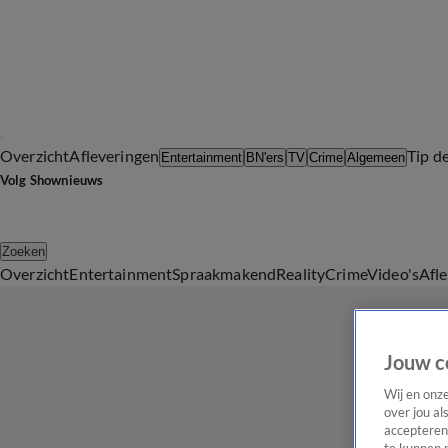
Overzicht
Afleveringen
Tip d
Entertainment
BN'ers
TV
Crime
Algemeen
Volg Shownieuws
Zoeken
Overzicht
Entertainment
Spraakmakend
Reality
Crime
Video's
Afl
Jouw c
Wij en onz
over jou al
accepteren