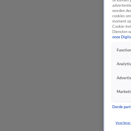
te kunnen 
advertentie
worden dez
cookies om 
moment opn
Cookie-inst
Diensten w
onze Digit
Function
Analyti
Adverti
Marketi
Derde parti
Voorkeur