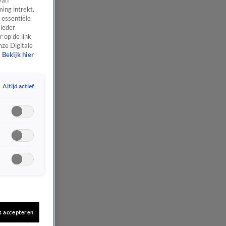
van
ing intrekt,
 essentiële
 ieder
 op de link
nze Digitale
Bekijk hier
Altijd actief
s accepteren