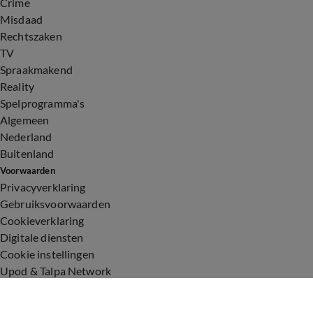
Crime
Misdaad
Rechtszaken
TV
Spraakmakend
Reality
Spelprogramma's
Algemeen
Nederland
Buitenland
Voorwaarden
Privacyverklaring
Gebruiksvoorwaarden
Cookieverklaring
Digitale diensten
Cookie instellingen
Upod & Talpa Network
Adverteren
Vacatures