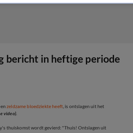
 bericht in heftige periode
een
zeldzame bloedziekte heeft
, is ontslagen uit het
ie video)
.
zzy's thuiskomst wordt gevierd: "Thuis! Ontslagen uit