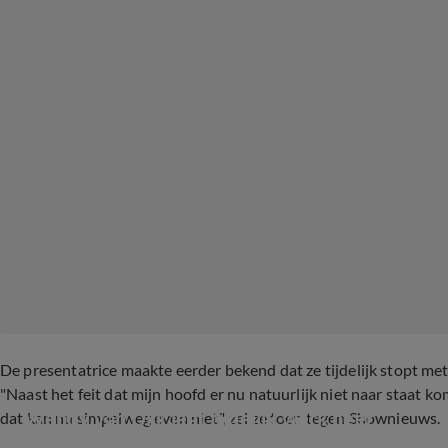
De presentatrice maakte eerder bekend dat ze tijdelijk stopt me
"Naast het feit dat mijn hoofd er nu natuurlijk niet naar staat
Wendy van Dijk legt tijdelijk werk neer
dat kan nu simpelweg even niet", zei ze toen tegen Shownieuws.