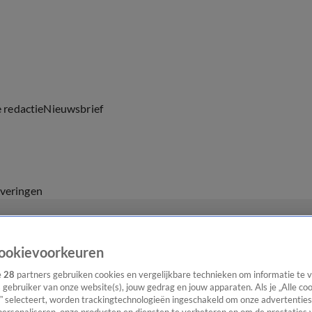
e redactie
Nieuwsbrief
everingen
ookievoorkeuren
e
28
partners gebruiken cookies en vergelijkbare technieken om informatie te
s gebruiker van onze website(s), jouw gedrag en jouw apparaten. Als je „Alle co
” selecteert, worden trackingtechnologieën ingeschakeld om onze advertenties