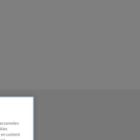
 verzamelen
okies
 en content