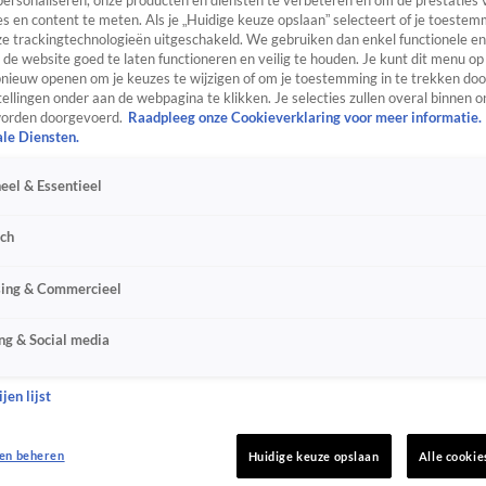
personaliseren, onze producten en diensten te verbeteren en om de prestaties 
s en content te meten. Als je „Huidige keuze opslaan” selecteert of je toestemm
e trackingtechnologieën uitgeschakeld. We gebruiken dan enkel functionele en
de website goed te laten functioneren en veilig te houden. Je kunt dit menu op
ieuw openen om je keuzes te wijzigen of om je toestemming in te trekken door
ellingen onder aan de webpagina te klikken. Je selecties zullen overal binnen o
orden doorgevoerd.
Raadpleeg onze Cookieverklaring voor meer informatie.
ale Diensten.
eel & Essentieel
sch
sing & Commercieel
ng & Social media
jen lijst
en beheren
Huidige keuze opslaan
Alle cookie