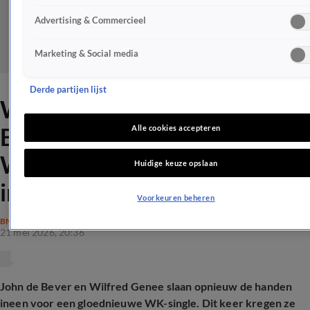
Advertising & Commercieel
Marketing & Social media
Derde partijen lijst
Wilfred Genee en John de
Bever maken opvallende
Alle cookies accepteren
WK-single met oud-
Huidige keuze opslaan
internationals
Voorkeuren beheren
BN'ERS
21 mei 2026, 20:36
John de Bever en Wilfred Genee slaan opnieuw de handen
ineen voor een gloednieuwe WK-single. Dit keer kregen ze