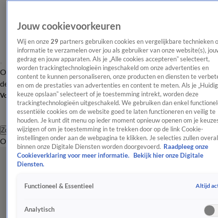
Jouw cookievoorkeuren
Wij en onze
29
partners gebruiken cookies en vergelijkbare technieken 
informatie te verzamelen over jou als gebruiker van onze website(s), jou
gedrag en jouw apparaten. Als je „Alle cookies accepteren” selecteert,
worden trackingtechnologieën ingeschakeld om onze advertenties en
Overzicht
Afleveringen
Tip
Entertainment
BN'ers
TV
Crime
Algemeen
content te kunnen personaliseren, onze producten en diensten te verbet
de redactie
Nieuwsbrief
en om de prestaties van advertenties en content te meten. Als je „Huidi
keuze opslaan” selecteert of je toestemming intrekt, worden deze
Volg Shownieuws
trackingtechnologieën uitgeschakeld. We gebruiken dan enkel functionel
essentiële cookies om de website goed te laten functioneren en veilig te
houden. Je kunt dit menu op ieder moment opnieuw openen om je keuzes
wijzigen of om je toestemming in te trekken door op de link Cookie-
Zoeken
instellingen onder aan de webpagina te klikken. Je selecties zullen overal
Overzicht
Entertainment
Spraakmakend
Reality
Crime
Video's
Afl
binnen onze Digitale Diensten worden doorgevoerd.
Raadpleeg onze
Cookieverklaring voor meer informatie.
Bekijk hier onze Digitale
Diensten.
Altijd ac
Functioneel & Essentieel
Analytisch