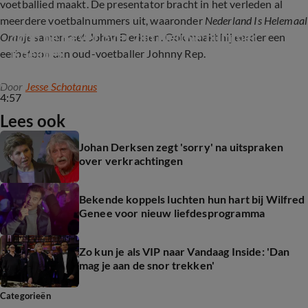
voetballied maakt. De presentator bracht in het verleden al
meerdere voetbalnummers uit, waaronder
Nederland Is Helemaal
John de Bever over zijn nieuwe nummer 
Oranje
samen met Johan Derksen. Ook maakt hij eerder een
Koekoek
eerbetoon aan oud-voetballer Johnny Rep.
Door
Jesse Schotanus
4:57
Lees ook
Johan Derksen zegt 'sorry' na uitspraken
over verkrachtingen
Bekende koppels luchten hun hart bij Wilfred
Genee voor nieuw liefdesprogramma
Zo kun je als VIP naar Vandaag Inside: 'Dan
mag je aan de snor trekken'
Categorieën