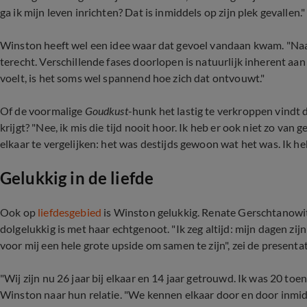
ga ik mijn leven inrichten? Dat is inmiddels op zijn plek gevallen."
Winston heeft wel een idee waar dat gevoel vandaan kwam. "Naa
terecht. Verschillende fases doorlopen is natuurlijk inherent aan h
voelt, is het soms wel spannend hoe zich dat ontvouwt."
Of de voormalige
Goudkust
-hunk het lastig te verkroppen vindt 
krijgt? "Nee, ik mis die tijd nooit hoor. Ik heb er ook niet zo va
elkaar te vergelijken: het was destijds gewoon wat het was. Ik he
Gelukkig in de liefde
Ook op
liefdesgebied
is Winston gelukkig. Renate Gerschtanowit
dolgelukkig is met haar echtgenoot. "Ik zeg altijd: mijn dagen zijn
voor mij een hele grote upside om samen te zijn", zei de prese
"Wij zijn nu 26 jaar bij elkaar en 14 jaar getrouwd. Ik was 20 toe
Winston naar hun relatie. "We kennen elkaar door en door inmid