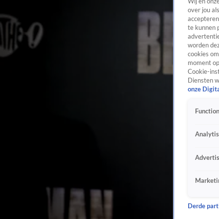
Wij en onz
over jou al
accepteren
te kunnen 
advertentie
worden dez
cookies om 
moment opn
Cookie-inst
Diensten w
onze Digit
Function
Analyti
Adverti
Marketi
Derde parti