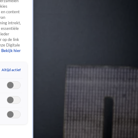
 verzamelen
okies
 en content
van
ing intrekt,
 essentiële
 ieder
 op de link
nze Digitale
Bekijk hier
Altijd actief