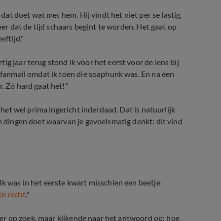
 dat doet wat met hem. Hij vindt het niet per se lastig,
seer dat de tijd schaars begint te worden. Het gaat op
ftijd."
g jaar terug stond ik voor het eerst voor de lens bij
t fanmail omdat ik toen die soaphunk was. En na een
. Zó hard gaat het!"
b het wel prima ingericht inderdaad. Dat is natuurlijk
an dingen doet waarvan je gevoelsmatig denkt: dit vind
Ik was in het eerste kwart misschien een beetje
ijn recht
."
ozeer op zoek, maar kijkende naar het antwoord op: hoe