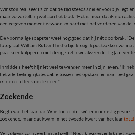
Winston realiseert zich dat de tijd steeds sneller voorbijvliegt én
maar zo vertelt hij wel aan het blad: "Het is meer dat ik me reali
een gegeven moment gewoon zó hard met het vorderen van de lee
De voormalige soapster weet nog goed dat hij nét doorbrak. "Derti
fotograaf William Rutten! In die tijd kreeg ik postzakken vol me
paar keer knipperen met de ogen zijn we alweer dertig jaar verder
Inmiddels heeft hij niet veel te wensen meer in zijn leven. "Ik he
het allerbelangrijkste, dat je tussen het opstaan en naar bed ga
ik nou écht leuk om te doen."
Zoekende
Begin van het jaar had Winston echter wél een onrustig gevoel. "
zoekende, maar dat kwam in het tweede kwart van het jaar
tot z
Vervolgens corrigeert hij zichzelf: "Nou, ik was eigenlijk niet z