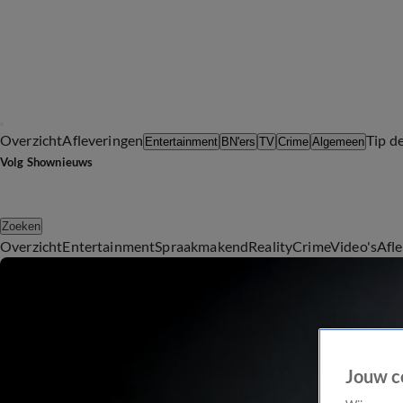
Overzicht
Afleveringen
Tip d
Entertainment
BN'ers
TV
Crime
Algemeen
Volg Shownieuws
Zoeken
Overzicht
Entertainment
Spraakmakend
Reality
Crime
Video's
Afl
Jouw c