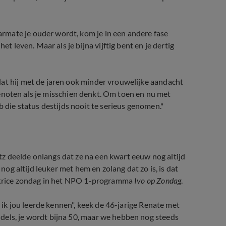
rmate je ouder wordt, kom je in een andere fase
et leven. Maar als je bijna vijftig bent en je dertig
dat hij met de jaren ook minder vrouwelijke aandacht
n genoten als je misschien denkt. Om toen en nu met
b die status destijds nooit te serieus genomen."
z deelde onlangs dat ze na
een kwart eeuw nog altijd
 nog altijd leuker met hem en zolang dat zo is, is dat
ntatrice zondag in het NPO 1-programma
Ivo op Zondag
.
n ik jou leerde kennen", keek de 46-jarige Renate met
dels, je wordt bijna 50, maar we hebben nog steeds