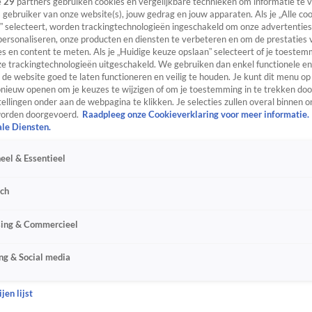
e
29
partners gebruiken cookies en vergelijkbare technieken om informatie te
s gebruiker van onze website(s), jouw gedrag en jouw apparaten. Als je „Alle co
” selecteert, worden trackingtechnologieën ingeschakeld om onze advertenties
personaliseren, onze producten en diensten te verbeteren en om de prestaties 
s en content te meten. Als je „Huidige keuze opslaan” selecteert of je toestemm
e trackingtechnologieën uitgeschakeld. We gebruiken dan enkel functionele en
de website goed te laten functioneren en veilig te houden. Je kunt dit menu op
ieuw openen om je keuzes te wijzigen of om je toestemming in te trekken door
ellingen onder aan de webpagina te klikken. Je selecties zullen overal binnen o
orden doorgevoerd.
Raadpleeg onze Cookieverklaring voor meer informatie.
ale Diensten.
eel & Essentieel
sch
sing & Commercieel
ng & Social media
jen lijst