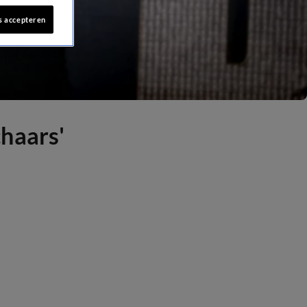
s accepteren
haars'