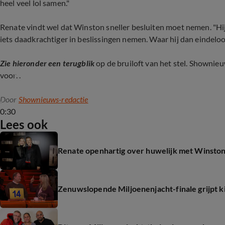
heel veel lol samen."
Renate vindt wel dat Winston sneller besluiten moet nemen. "Hij
iets daadkrachtiger in beslissingen nemen. Waar hij dan eindeloo
Zie hieronder een terugblik
op de bruiloft van het stel. Showni
Terugblik huwelijk Renate en Winston
voor...
Door
Shownieuws-redactie
0:30
Lees ook
Renate openhartig over huwelijk met Winsto
Zenuwslopende Miljoenenjacht-finale grijpt kij