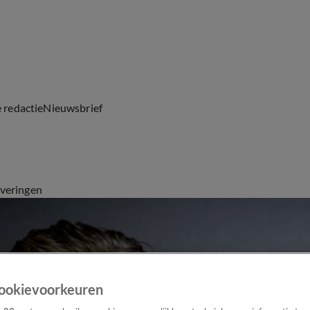
e redactie
Nieuwsbrief
everingen
ookievoorkeuren