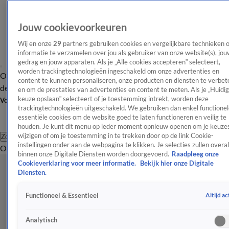
Jouw cookievoorkeuren
Wij en onze
29
partners gebruiken cookies en vergelijkbare technieken 
informatie te verzamelen over jou als gebruiker van onze website(s), jou
gedrag en jouw apparaten. Als je „Alle cookies accepteren” selecteert,
worden trackingtechnologieën ingeschakeld om onze advertenties en
Overzicht
Afleveringen
Tip
Entertainment
BN'ers
TV
Crime
Algemeen
content te kunnen personaliseren, onze producten en diensten te verbet
de redactie
Nieuwsbrief
en om de prestaties van advertenties en content te meten. Als je „Huidi
keuze opslaan” selecteert of je toestemming intrekt, worden deze
Volg Shownieuws
trackingtechnologieën uitgeschakeld. We gebruiken dan enkel functionel
essentiële cookies om de website goed te laten functioneren en veilig te
houden. Je kunt dit menu op ieder moment opnieuw openen om je keuzes
wijzigen of om je toestemming in te trekken door op de link Cookie-
Zoeken
instellingen onder aan de webpagina te klikken. Je selecties zullen overal
Overzicht
Entertainment
Spraakmakend
Reality
Crime
Video's
Afl
binnen onze Digitale Diensten worden doorgevoerd.
Raadpleeg onze
Cookieverklaring voor meer informatie.
Bekijk hier onze Digitale
Diensten.
Altijd ac
Functioneel & Essentieel
Analytisch