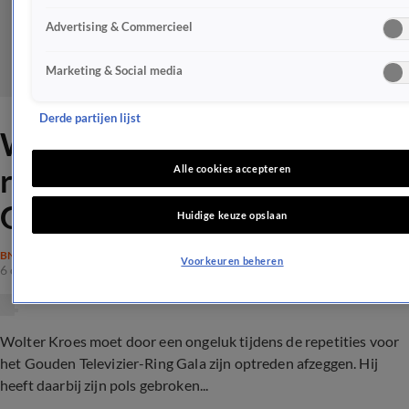
Advertising & Commercieel
Marketing & Social media
Derde partijen lijst
Wolter Kroes breekt pols bij
repetities Televizier-Ring
Alle cookies accepteren
Gala
Huidige keuze opslaan
BN'ERS
Voorkeuren beheren
6 okt 2022, 19:21
Wolter Kroes moet door een ongeluk tijdens de repetities voor
het Gouden Televizier-Ring Gala zijn optreden afzeggen. Hij
heeft daarbij zijn pols gebroken...