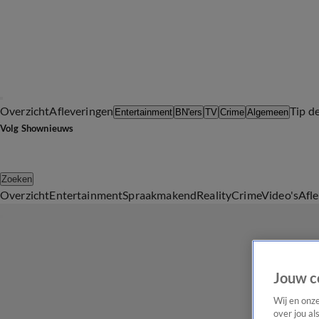
Overzicht
Afleveringen
Tip d
Entertainment
BN'ers
TV
Crime
Algemeen
Volg Shownieuws
Zoeken
Overzicht
Entertainment
Spraakmakend
Reality
Crime
Video's
Afl
Jouw c
Wij en onz
over jou al