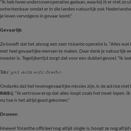
"Ik heb twee undercoveroperaties gedaan, waarbij ik er niet zo u
onherkenbaar omdat er in die landen natuurlijk ook Nederlandse 
je leven vervolgens in gevaar komt."
Gevaarlijk
Ze beseft dat het alsnog een zeer riskante operatie is. “Alles wat
met heel gevaarlijke mensen te maken. Daar denk je natuurlijk we
moeder is. Tegelijkertijd zorgt dat voor een dubbel gevoel. “Ik la
Yolanthe spreekt Spaans voor 'Free A Girl'
Tekst gaat verder onder de video.
Ondanks dat het levensgevaarlijke missies zijn, is de actrice nie
4:51
hierbij. "Ik vertrouw erop dat alles loopt zoals het moet lopen. I
nu toe is het altijd goed gekomen."
Dromen
Hoewel Yolanthe officieel nog altijd single is, hoopt ze nog altij