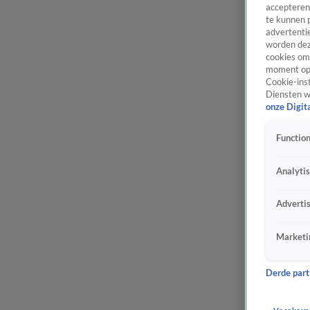
accepteren
te kunnen 
advertentie
worden dez
cookies om 
moment opn
Cookie-inst
Diensten w
onze Digit
Function
Analyti
Adverti
Marketi
Derde parti