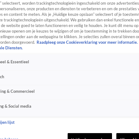
” selecteert, worden trackingtechnologieën ingeschakeld om onze advertenties
personaliseren, onze producten en diensten te verbeteren en om de prestaties 
s en content te meten. Als je „Huidige keuze opslaan” selecteert of je toestemm
e trackingtechnologieën uitgeschakeld. We gebruiken dan enkel functionele en
de website goed te laten functioneren en veilig te houden. Je kunt dit menu op
ieuw openen om je keuzes te wijzigen of om je toestemming in te trekken door
ellingen onder aan de webpagina te klikken. Je selecties zullen overal binnen o
orden doorgevoerd.
Raadpleeg onze Cookieverklaring voor meer informatie.
ale Diensten.
eel & Essentieel
sch
sing & Commercieel
ng & Social media
jen lijst