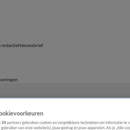
e redactie
Nieuwsbrief
everingen
ookievoorkeuren
e
28
partners gebruiken cookies en vergelijkbare technieken om informatie te
s gebruiker van onze website(s), jouw gedrag en jouw apparaten. Als je „Alle co