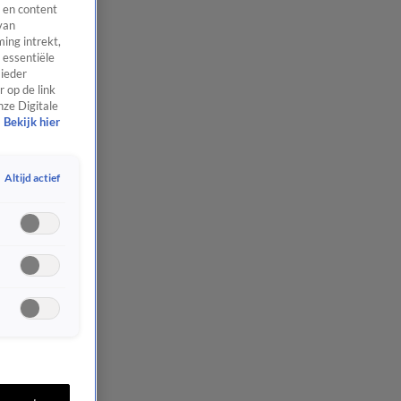
 en content
van
ing intrekt,
 essentiële
 ieder
 op de link
nze Digitale
Bekijk hier
Altijd actief