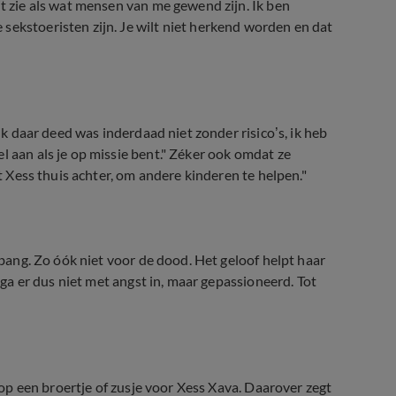
it zie als wat mensen van me gewend zijn. Ik ben
sekstoeristen zijn. Je wilt niet herkend worden en dat
 ik daar deed was inderdaad niet zonder risico’s, ik heb
l aan als je op missie bent." Zéker ook omdat ze
at Xess thuis achter, om andere kinderen te helpen."
t bang. Zo óók niet voor de dood. Het geloof helpt haar
k ga er dus niet met angst in, maar gepassioneerd. Tot
d op een broertje of zusje voor Xess Xava. Daarover zegt