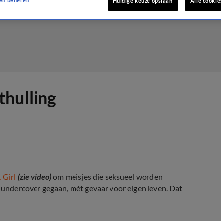
en beheren
Huidige keuze opslaan
Alle cookie
thulling
 Girl
(zie video)
om meisjes die seksueel worden
s undercover gegaan, mét gevaar voor eigen leven. Dat