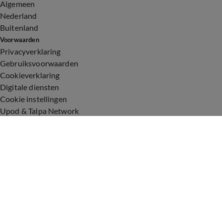
Algemeen
Nederland
Buitenland
Voorwaarden
Privacyverklaring
Gebruiksvoorwaarden
Cookieverklaring
Digitale diensten
Cookie instellingen
Upod & Talpa Network
Adverteren
Vacatures
Publieksservice
Toegankelijkheid
Over ons
Neem contact op
+31 (0)6 - 549 628 21
show@talpanetwork.com
Tip de redactie