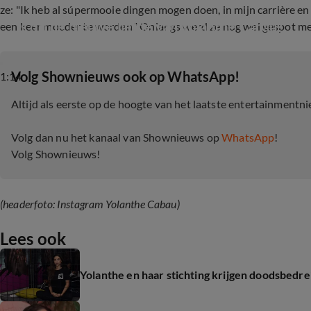
ze: "Ik heb al súpermooie dingen mogen doen, in mijn carrière en
Is dit de nieuwe liefde van Yolanthe Cabau?
een keer moeder te worden." Onlangs werd ze nog wel gespot m
‎Volg Shownieuws ook op WhatsApp!
1:14
Altijd als eerste op de hoogte van het laatste entertainmentn
Volg dan nu het kanaal van Shownieuws op
WhatsApp
!
Volg Shownieuws!
(headerfoto: Instagram Yolanthe Cabau)
Lees ook
Yolanthe en haar stichting krijgen doodsbedre