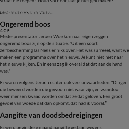
straat die roepen: 'Houd vol hoor, laat je niet gek maken!'"
Opnieuw veel kritiek en woedende reacties 
op verhaallijn van Sinterklaasjournaal
Lees verder onder de video...
Ongeremd boos
4:09
Mede-presentator Jeroen Woe kon naar eigen zeggen
ongeremd boos zijn op de situatie. "Uit een soort
zelfbescherming las Niels er niks over. Het was surreëel, want we
maken een programma over het nieuws. Je kunt niet níet naar
het nieuws kijken. En ineens zag ik overal dat dat aan de hand
was."
Er waren volgens Jeroen echter ook veel onwaarheden. "Dingen
die beweerd worden die gewoon niet waar zijn, én waardoor
weer mensen kwaad worden omdat ze dat geloven. Een groot
gevoel van woede dat dan opkomt, dat had ik vooral.”
Aangifte van doodsbedreigingen
Er werd begin deze maand aangifte gedaan wegens