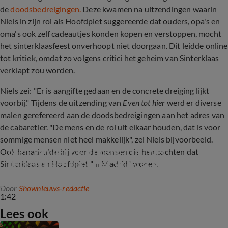
de
doodsbedreigingen.
Deze kwamen na uitzendingen waarin
Niels in zijn rol als Hoofdpiet suggereerde dat ouders, opa's en
oma's ook zelf cadeautjes konden kopen en verstoppen, mocht
het sinterklaasfeest onverhoopt niet doorgaan. Dit leidde online
tot kritiek, omdat zo volgens critici het geheim van Sinterklaas
verklapt zou worden.
Niels zei: "Er is aangifte gedaan en de concrete dreiging lijkt
voorbij." Tijdens de uitzending van
Even tot hier
werd er diverse
malen gerefereerd aan de doodsbedreigingen aan het adres van
de cabaretier. "De mens en de rol uit elkaar houden, dat is voor
sommige mensen niet heel makkelijk", zei Niels bijvoorbeeld.
Niels van der Laan openhartig over 
Ook benadrukte hij voor de mensen die hen zochten dat
bedreigingen door Het Sinterklaasjournaal
Sinterklaas en Hoofdpiet "in Madrid" wonen.
Door
Shownieuws-redactie
1:42
Lees ook