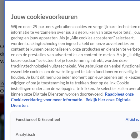
Jouw cookievoorkeuren
Wij en onze
29
partners gebruiken cookies en vergelijkbare technieken 
informatie te verzamelen over jou als gebruiker van onze website(s), jou
gedrag en jouw apparaten. Als je „Alle cookies accepteren” selecteert,
worden trackingtechnologieën ingeschakeld om onze advertenties en
Overzicht
Afleveringen
Tip
Entertainment
BN'ers
TV
Crime
Algemeen
content te kunnen personaliseren, onze producten en diensten te verbet
de redactie
Nieuwsbrief
en om de prestaties van advertenties en content te meten. Als je „Huidi
keuze opslaan” selecteert of je toestemming intrekt, worden deze
Volg Shownieuws
trackingtechnologieën uitgeschakeld. We gebruiken dan enkel functionel
essentiële cookies om de website goed te laten functioneren en veilig te
houden. Je kunt dit menu op ieder moment opnieuw openen om je keuzes
wijzigen of om je toestemming in te trekken door op de link Cookie-
Zoeken
instellingen onder aan de webpagina te klikken. Je selecties zullen overal
Overzicht
Entertainment
Spraakmakend
Reality
Crime
Video's
Afl
binnen onze Digitale Diensten worden doorgevoerd.
Raadpleeg onze
Cookieverklaring voor meer informatie.
Bekijk hier onze Digitale
Diensten.
Altijd ac
Functioneel & Essentieel
Analytisch