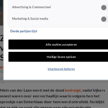
Advertising & Commercieel
Marketing & Social media
Derde partijen lijst
Zelfs gezin Hoofdpiet Niels
van der Laan bedreigd na
Alle cookies accepteren
Sinterklaas-rel
Huidige keuze opslaan
BN'ERS
Voorkeuren beheren
17 dec 2025, 14:53
Niels van der Laan werd met de dood
bedreigd
, nadat kijkers
woest waren over een verhaallijn waarin volgens hen het
sprookje van Sinterklaas door hem werd ontrafeld. Nu blijkt
dat ze óók op zoek zijn gegaan naar zijn privésituatie.