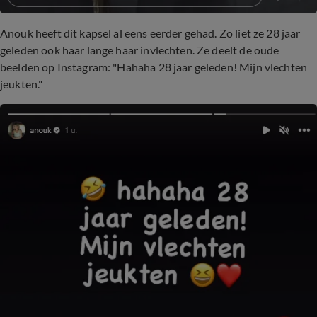
Anouk heeft dit kapsel al eens eerder gehad. Zo liet ze 28 jaar
geleden ook haar lange haar invlechten. Ze deelt de oude
beelden op Instagram: "Hahaha 28 jaar geleden! Mijn vlechten
jeukten."