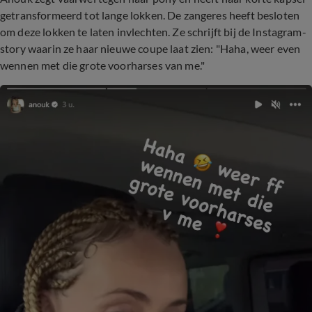
getransformeerd tot lange lokken. De zangeres heeft besloten
om deze lokken te laten invlechten. Ze schrijft bij de Instagram-
story waarin ze haar nieuwe coupe laat zien: "Haha, weer even
wennen met die grote voorharses van me."