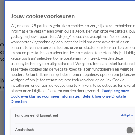
Jouw cookievoorkeuren
Wij en onze
29
partners gebruiken cookies en vergelijkbare technieken 
informatie te verzamelen over jou als gebruiker van onze website(s), jou
gedrag en jouw apparaten. Als je „Alle cookies accepteren” selecteert,
worden trackingtechnologieën ingeschakeld om onze advertenties en
Overzicht
Afleveringen
Tip
Entertainment
BN'ers
TV
Crime
Algemeen
content te kunnen personaliseren, onze producten en diensten te verbet
de redactie
Nieuwsbrief
en om de prestaties van advertenties en content te meten. Als je „Huidi
keuze opslaan” selecteert of je toestemming intrekt, worden deze
Volg Shownieuws
trackingtechnologieën uitgeschakeld. We gebruiken dan enkel functionel
essentiële cookies om de website goed te laten functioneren en veilig te
houden. Je kunt dit menu op ieder moment opnieuw openen om je keuzes
wijzigen of om je toestemming in te trekken door op de link Cookie-
Zoeken
instellingen onder aan de webpagina te klikken. Je selecties zullen overal
Overzicht
Entertainment
Spraakmakend
Reality
Crime
Video's
Afl
binnen onze Digitale Diensten worden doorgevoerd.
Raadpleeg onze
Cookieverklaring voor meer informatie.
Bekijk hier onze Digitale
Diensten.
Altijd ac
Functioneel & Essentieel
Analytisch