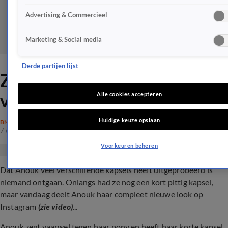
Advertising & Commercieel
Marketing & Social media
Derde partijen lijst
ZIEN: Compleet nieuwe look
voor Anouk
Alle cookies accepteren
Huidige keuze opslaan
BN'ERS
7 dec 2023, 18:59
Voorkeuren beheren
Dat Anouk veel verschillende kapsels heeft uitgeprobeerd is
niemand ontgaan. Onlangs had ze nog een kort pittig kapsel,
maar vandaag deelt Anouk haar compleet nieuwe look op
Instagram
(zie video)
...
Anouk zegt vaarwel tegen haar pony en heeft haar korte kapsel