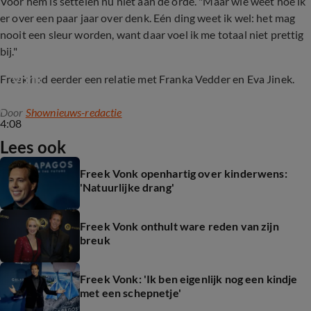
Voor hem is settelen nu niet aan de orde. "Maar wie weet hoe ik
er over een paar jaar over denk. Eén ding weet ik wel: het mag
nooit een sleur worden, want daar voel ik me totaal niet prettig
bij."
Shownieuws-tafel over liefdesbreuk Freek 
Vonk
Freek had eerder een relatie met Franka Vedder en Eva Jinek.
Door
Shownieuws-redactie
4:08
Lees ook
Freek Vonk openhartig over kinderwens:
'Natuurlijke drang'
Freek Vonk onthult ware reden van zijn
breuk
Freek Vonk: 'Ik ben eigenlijk nog een kindje
met een schepnetje'