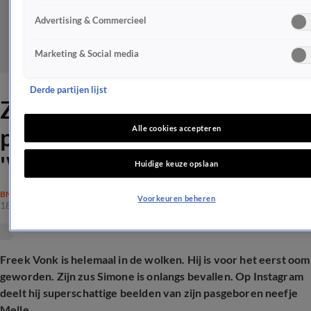
Advertising & Commercieel
Marketing & Social media
Derde partijen lijst
Zien: Freek Vonk deelt
prachtig babynieuws:
Alle cookies accepteren
'Welkom...'
Huidige keuze opslaan
BN'ERS
Voorkeuren beheren
18 dec 2025, 16:38
Freek Vonk is helemaal in de wolken. Hij is voor het eerst oom
geworden. Zijn zus Simone is onlangs bevallen. Op Instagram
deelt hij superschattige beelden van zijn pasgeboren neefje
Melle.