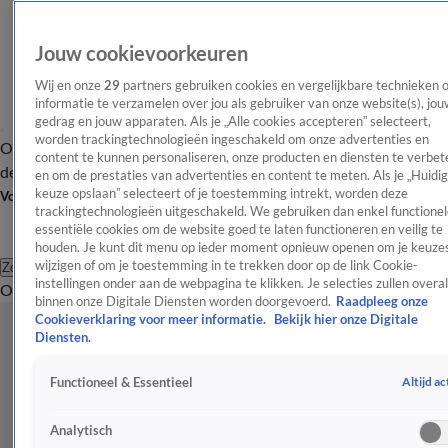
Jouw cookievoorkeuren
Wij en onze
29
partners gebruiken cookies en vergelijkbare technieken 
informatie te verzamelen over jou als gebruiker van onze website(s), jou
gedrag en jouw apparaten. Als je „Alle cookies accepteren” selecteert,
worden trackingtechnologieën ingeschakeld om onze advertenties en
Overzicht
Afleveringen
Tip
Entertainment
BN'ers
TV
Crime
Algemeen
content te kunnen personaliseren, onze producten en diensten te verbet
de redactie
Nieuwsbrief
en om de prestaties van advertenties en content te meten. Als je „Huidi
keuze opslaan” selecteert of je toestemming intrekt, worden deze
Volg Shownieuws
trackingtechnologieën uitgeschakeld. We gebruiken dan enkel functionel
essentiële cookies om de website goed te laten functioneren en veilig te
houden. Je kunt dit menu op ieder moment opnieuw openen om je keuzes
wijzigen of om je toestemming in te trekken door op de link Cookie-
Zoeken
instellingen onder aan de webpagina te klikken. Je selecties zullen overal
Overzicht
Entertainment
Spraakmakend
Reality
Crime
Video's
Afl
binnen onze Digitale Diensten worden doorgevoerd.
Raadpleeg onze
Cookieverklaring voor meer informatie.
Bekijk hier onze Digitale
Diensten.
Altijd ac
Functioneel & Essentieel
Analytisch