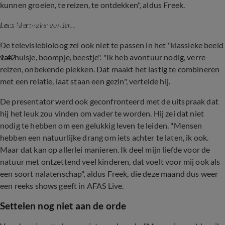
kunnen groeien, te reizen, te ontdekken", aldus Freek.
Het liefdesleven van Freek Vonk
Lees hieronder verder...
De televisiebioloog zei ook niet te passen in het "klassieke beeld
1:42
van huisje, boompje, beestje". "Ik heb avontuur nodig, verre
reizen, onbekende plekken. Dat maakt het lastig te combineren
met een relatie, laat staan een gezin", vertelde hij.
De presentator werd ook geconfronteerd met de uitspraak dat
hij het leuk zou vinden om vader te worden. Hij zei dat niet
nodig te hebben om een gelukkig leven te leiden. "Mensen
hebben een natuurlijke drang om iets achter te laten, ik ook.
Maar dat kan op allerlei manieren. Ik deel mijn liefde voor de
natuur met ontzettend veel kinderen, dat voelt voor mij ook als
een soort nalatenschap", aldus Freek, die deze maand dus weer
een reeks shows geeft in AFAS Live.
Settelen nog niet aan de orde