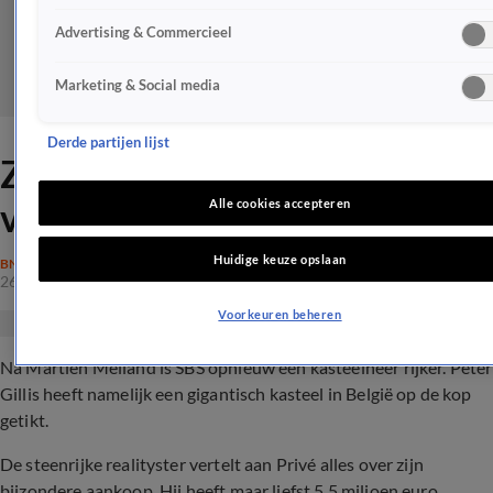
Advertising & Commercieel
Marketing & Social media
Derde partijen lijst
ZIEN: Gigantisch kasteel
voor Peter Gillis
Alle cookies accepteren
Huidige keuze opslaan
BN'ERS
26 okt 2021, 22:28
Voorkeuren beheren
Na Martien Meiland is SBS opnieuw een kasteelheer rijker. Peter
Gillis heeft namelijk een gigantisch kasteel in België op de kop
getikt.
De steenrijke realityster vertelt aan Privé alles over zijn
bijzondere aankoop. Hij heeft maar liefst 5,5 miljoen euro