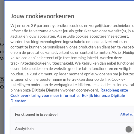
Jouw cookievoorkeuren
Wij en onze
29
partners gebruiken cookies en vergelijkbare technieken 
informatie te verzamelen over jou als gebruiker van onze website(s), jou
gedrag en jouw apparaten. Als je „Alle cookies accepteren” selecteert,
worden trackingtechnologieën ingeschakeld om onze advertenties en
Overzicht
Afleveringen
Tip
Entertainment
BN'ers
TV
Crime
Algemeen
content te kunnen personaliseren, onze producten en diensten te verbet
de redactie
Nieuwsbrief
en om de prestaties van advertenties en content te meten. Als je „Huidi
keuze opslaan” selecteert of je toestemming intrekt, worden deze
Volg Shownieuws
trackingtechnologieën uitgeschakeld. We gebruiken dan enkel functionel
essentiële cookies om de website goed te laten functioneren en veilig te
houden. Je kunt dit menu op ieder moment opnieuw openen om je keuzes
wijzigen of om je toestemming in te trekken door op de link Cookie-
Zoeken
instellingen onder aan de webpagina te klikken. Je selecties zullen overal
Overzicht
Entertainment
Spraakmakend
Reality
Crime
Video's
Afl
binnen onze Digitale Diensten worden doorgevoerd.
Raadpleeg onze
Cookieverklaring voor meer informatie.
Bekijk hier onze Digitale
Diensten.
Altijd ac
Functioneel & Essentieel
Analytisch