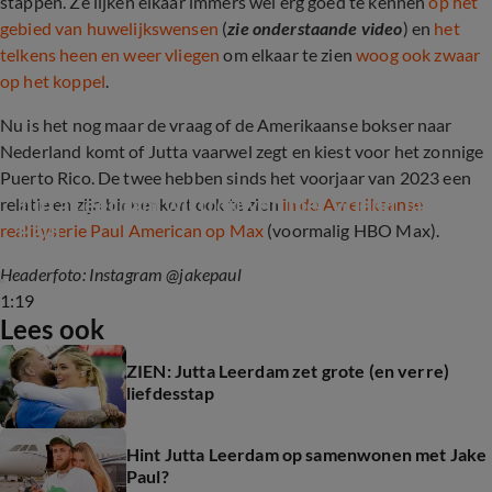
stappen. Ze lijken elkaar immers wel erg goed te kennen
op het
gebied van huwelijkswensen
(
zie onderstaande video
) en
het
telkens heen en weer vliegen
om elkaar te zien
woog ook zwaar
op het koppel
.
Nu is het nog maar de vraag of de Amerikaanse bokser naar
Nederland komt of Jutta vaarwel zegt en kiest voor het zonnige
Puerto Rico. De twee hebben sinds het voorjaar van 2023 een
Jutta Leerdam wil trouwen met vriend Jake 
relatie en zijn binnenkort ook te zien
in de Amerikaanse
Paul
realityserie Paul American op Max
(voormalig HBO Max).
Headerfoto: Instagram @jakepaul
1:19
Lees ook
ZIEN: Jutta Leerdam zet grote (en verre)
liefdesstap
Hint Jutta Leerdam op samenwonen met Jake
Paul?