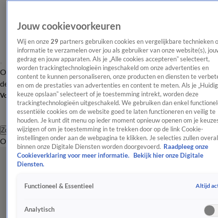
Jouw cookievoorkeuren
Wij en onze
29
partners gebruiken cookies en vergelijkbare technieken 
informatie te verzamelen over jou als gebruiker van onze website(s), jou
gedrag en jouw apparaten. Als je „Alle cookies accepteren” selecteert,
worden trackingtechnologieën ingeschakeld om onze advertenties en
Overzicht
Afleveringen
Tip
Entertainment
BN'ers
TV
Crime
Algemeen
content te kunnen personaliseren, onze producten en diensten te verbet
de redactie
Nieuwsbrief
en om de prestaties van advertenties en content te meten. Als je „Huidi
keuze opslaan” selecteert of je toestemming intrekt, worden deze
Volg Shownieuws
trackingtechnologieën uitgeschakeld. We gebruiken dan enkel functionel
essentiële cookies om de website goed te laten functioneren en veilig te
houden. Je kunt dit menu op ieder moment opnieuw openen om je keuzes
wijzigen of om je toestemming in te trekken door op de link Cookie-
Zoeken
instellingen onder aan de webpagina te klikken. Je selecties zullen overal
Overzicht
Entertainment
Spraakmakend
Reality
Crime
Video's
Afl
binnen onze Digitale Diensten worden doorgevoerd.
Raadpleeg onze
Cookieverklaring voor meer informatie.
Bekijk hier onze Digitale
Diensten.
Altijd ac
Functioneel & Essentieel
Analytisch