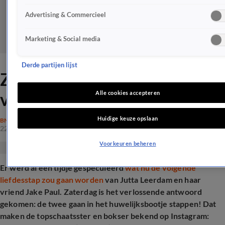
Advertising & Commercieel
Marketing & Social media
Derde partijen lijst
ZIEN: Jutta Leerdam is
verloofd
Alle cookies accepteren
Huidige keuze opslaan
BN'ERS
22 mrt 2025, 16:13
Voorkeuren beheren
Er werd al een tijdje gespeculeerd
wat nu de volgende
liefdesstap zou gaan worden
van Jutta Leerdam en haar
vriend Jake Paul. Zaterdag is het verlossende antwoord
gekomen: de twee gaan in het huwelijksbootje stappen! Dat
maken de topschaatsster en bokser bekend op Instagram: