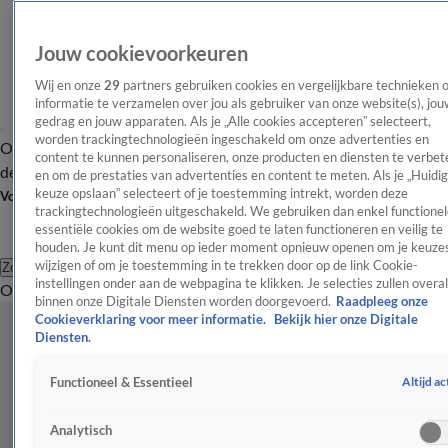
Jouw cookievoorkeuren
Wij en onze
29
partners gebruiken cookies en vergelijkbare technieken 
informatie te verzamelen over jou als gebruiker van onze website(s), jou
gedrag en jouw apparaten. Als je „Alle cookies accepteren” selecteert,
worden trackingtechnologieën ingeschakeld om onze advertenties en
Overzicht
Afleveringen
Tip
Entertainment
BN'ers
TV
Crime
Algemeen
content te kunnen personaliseren, onze producten en diensten te verbet
de redactie
Nieuwsbrief
en om de prestaties van advertenties en content te meten. Als je „Huidi
keuze opslaan” selecteert of je toestemming intrekt, worden deze
Volg Shownieuws
trackingtechnologieën uitgeschakeld. We gebruiken dan enkel functionel
essentiële cookies om de website goed te laten functioneren en veilig te
houden. Je kunt dit menu op ieder moment opnieuw openen om je keuzes
wijzigen of om je toestemming in te trekken door op de link Cookie-
Zoeken
instellingen onder aan de webpagina te klikken. Je selecties zullen overal
Overzicht
Entertainment
Spraakmakend
Reality
Crime
Video's
Afl
binnen onze Digitale Diensten worden doorgevoerd.
Raadpleeg onze
Cookieverklaring voor meer informatie.
Bekijk hier onze Digitale
Diensten.
Altijd ac
Functioneel & Essentieel
Analytisch