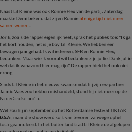
Naast Lil Kleine was ook Ronnie Flex van de partij. Zaterdag
maakte Demi bekend dat zij en Ronnie
al enige tijd niet meer
samen wonen
...
Jorik, zoals de rapper eigenlijk heet, sprak het publiek toe: "Ik ga
het kort houden, het is je boy Lil’ Kleine. We hebben een
bewogen jaar gehad. Ik wil iedereen, SFB en Ronnie Flex,
bedanken. Maar wie ik vooral wil bedanken zijn jullie. Dank jullie
wel dat ik vanavond hier mag zijn." De rapper hield het ook niet
droog...
Sinds Lil Kleine in het nieuws kwam omdat hij zijn ex-partner
Jaimie Vaes zou hebben mishandeld, stond hij niet meer op de
Lil Kleine maakt comeback in België
Nederlandse podia.
Wel zou hij in september op het Rotterdamse festival TIKTAK
0:57
staan, maar die show werd kort van tevoren vanwege ophef
toch geannuleerd. In het buitenland trad Lil Kleine de afgelopen
maanden wel op, met name in België.