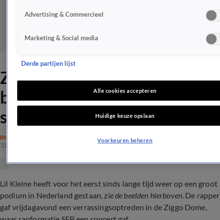
Advertising & Commercieel
Marketing & Social media
Derde partijen lijst
ZIEN: Lil Kleine emotioneel
bij eerste show in Nederland
Alle cookies accepteren
sinds incident met Jaimie
Huidige keuze opslaan
BN'ERS
Voorkeuren beheren
31 dec 2022, 11:11
Lil Kleine heeft voor het eerst sinds lange tijd weer op een groot
podium in Nederland gestaan,
zie de beelden hierboven
. De rapper
gaf vrijdagavond een verrassingsoptreden in de Ziggo Dome,
waar rapformatie SFB een concert gaf.