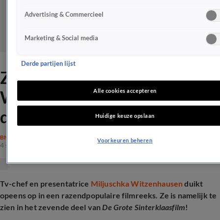
Advertising & Commercieel
Marketing & Social media
Derde partijen lijst
ZIEN: Miljuschka
Witzenhausen schittert in
Alle cookies accepteren
deze film
Huidige keuze opslaan
BN'ERS
Voorkeuren beheren
4 sep 2025, 14:21
Tv-chef en presentatrice
Miljuschka Witzenhausen
duikt
opeens op in een razendpopulaire filmreeks. Ze is namelijk te
zien in het zevende deel van
De Grote Sinterklaasfilm
!