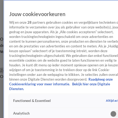
Jouw cookievoorkeuren
Wij en onze
28
partners gebruiken cookies en vergelijkbare technieken 
informatie te verzamelen over jou als gebruiker van onze website(s), jou
gedrag en jouw apparaten. Als je „Alle cookies accepteren” selecteert,
worden trackingtechnologieën ingeschakeld om onze advertenties en
Overzicht
Afleveringen
Tip
Entertainment
BN'ers
TV
Crime
Algemeen
content te kunnen personaliseren, onze producten en diensten te verbet
de redactie
Nieuwsbrief
en om de prestaties van advertenties en content te meten. Als je „Huidi
keuze opslaan” selecteert of je toestemming intrekt, worden deze
Volg Shownieuws
trackingtechnologieën uitgeschakeld. We gebruiken dan enkel functionel
essentiële cookies om de website goed te laten functioneren en veilig te
houden. Je kunt dit menu op ieder moment opnieuw openen om je keuzes
wijzigen of om je toestemming in te trekken door op de link Cookie-
Zoeken
instellingen onder aan de webpagina te klikken. Je selecties zullen overal
Overzicht
Entertainment
Spraakmakend
Reality
Crime
Video's
Afl
binnen onze Digitale Diensten worden doorgevoerd.
Raadpleeg onze
Cookieverklaring voor meer informatie.
Bekijk hier onze Digitale
Diensten.
Altijd ac
Functioneel & Essentieel
Analytisch