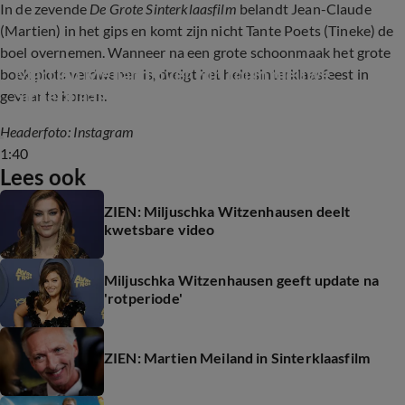
In de zevende
De Grote Sinterklaasfilm
belandt Jean-Claude
(Martien) in het gips en komt zijn nicht Tante Poets (Tineke) de
boel overnemen. Wanneer na een grote schoonmaak het grote
Martien Meiland over zijn rol in nieuwe 
boek plots verdwenen is, dreigt het hele sinterklaasfeest in
Sinterklaasfilm
gevaar te komen.
Headerfoto: Instagram
1:40
Lees ook
ZIEN: Miljuschka Witzenhausen deelt
kwetsbare video
Miljuschka Witzenhausen geeft update na
'rotperiode'
ZIEN: Martien Meiland in Sinterklaasfilm