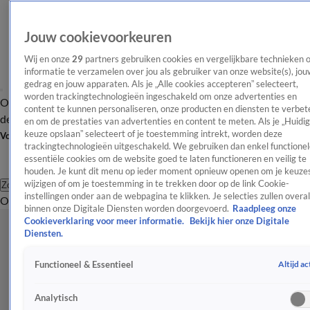
Jouw cookievoorkeuren
Wij en onze
29
partners gebruiken cookies en vergelijkbare technieken 
informatie te verzamelen over jou als gebruiker van onze website(s), jou
gedrag en jouw apparaten. Als je „Alle cookies accepteren” selecteert,
worden trackingtechnologieën ingeschakeld om onze advertenties en
Overzicht
Afleveringen
Tip
Entertainment
BN'ers
TV
Crime
Algemeen
content te kunnen personaliseren, onze producten en diensten te verbet
de redactie
Nieuwsbrief
en om de prestaties van advertenties en content te meten. Als je „Huidi
keuze opslaan” selecteert of je toestemming intrekt, worden deze
Volg Shownieuws
trackingtechnologieën uitgeschakeld. We gebruiken dan enkel functionel
essentiële cookies om de website goed te laten functioneren en veilig te
houden. Je kunt dit menu op ieder moment opnieuw openen om je keuzes
wijzigen of om je toestemming in te trekken door op de link Cookie-
Zoeken
instellingen onder aan de webpagina te klikken. Je selecties zullen overal
Overzicht
Entertainment
Spraakmakend
Reality
Crime
Video's
Afl
binnen onze Digitale Diensten worden doorgevoerd.
Raadpleeg onze
Cookieverklaring voor meer informatie.
Bekijk hier onze Digitale
Diensten.
Altijd ac
Functioneel & Essentieel
Analytisch