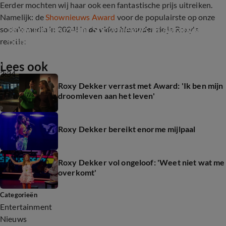
Eerder mochten wij haar ook een fantastische prijs uitreiken.
Namelijk: de
Shownieuws Award
voor de populairste op onze
Roxy Dekker wint Shownieuws.nl Award voor 
sociale media in 2024! In
de video hieronder
zie je Roxy's
populairste op onze sociale media in 2024
reactie:
Lees ook
3:34
Roxy Dekker verrast met Award: 'Ik ben mijn
droomleven aan het leven'
Roxy Dekker bereikt enorme mijlpaal
Roxy Dekker vol ongeloof: 'Weet niet wat me
overkomt'
Categorieën
Entertainment
Nieuws