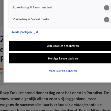
Advertising & Commercieel
Marketing & Social media
Derde partijen lijst
ZIEN: Roxy Dekker
emotioneel bij optreden in
Alle cookies accepteren
Paradiso
Huidige keuze opslaan
BN'ERS
Voorkeuren beheren
3 apr 2025, 23:04
Roxy Dekker stond donderdag voor het eerst in Paradiso. De
show stond eigenlijk alleen voor vrijdag gepland, maar
wegens de succesvolle kaartverkoop
(zie video)
trapte de
zangeres haar eerste concert donderdag af. En dat bijzondere