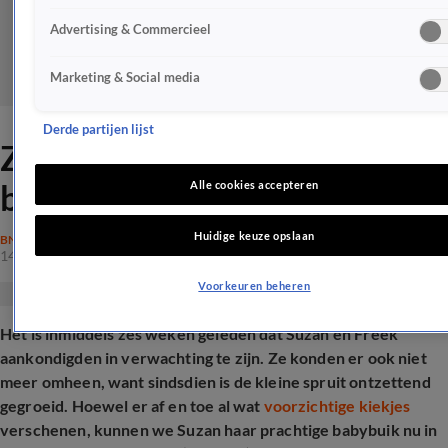
Advertising & Commercieel
Marketing & Social media
Derde partijen lijst
ZIEN: Suzan van Freek showt
babybuik
Alle cookies accepteren
Huidige keuze opslaan
BN'ERS
14 juli 2025, 10:23
Voorkeuren beheren
Het is inmiddels zes weken geleden dat Suzan en Freek
aankondigden in verwachting te zijn. Ze konden er ook niet
meer omheen, want sindsdien is de kleine spruit ontzettend
gegroeid. Hoewel er af en toe al wat
voorzichtige kiekjes
verschenen, kunnen we Suzan haar prachtige babybuik nu in