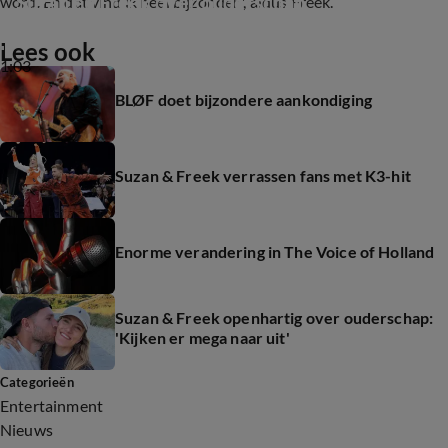
Suzan en Freek over ouderschap
word. En dat vind ik heel bijzonder", aldus Freek.
Lees ook
1:03
BLØF doet bijzondere aankondiging
Suzan & Freek verrassen fans met K3-hit
Enorme verandering in The Voice of Holland
Suzan & Freek openhartig over ouderschap:
'Kijken er mega naar uit'
Categorieën
Entertainment
Nieuws