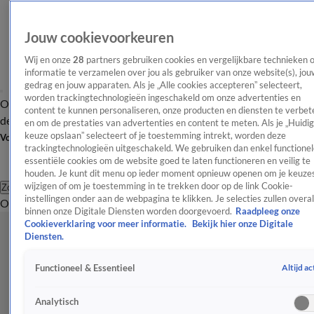
Jouw cookievoorkeuren
Wij en onze
28
partners gebruiken cookies en vergelijkbare technieken 
informatie te verzamelen over jou als gebruiker van onze website(s), jou
gedrag en jouw apparaten. Als je „Alle cookies accepteren” selecteert,
worden trackingtechnologieën ingeschakeld om onze advertenties en
Overzicht
Afleveringen
Tip
Entertainment
BN'ers
TV
Crime
Algemeen
content te kunnen personaliseren, onze producten en diensten te verbet
de redactie
Nieuwsbrief
en om de prestaties van advertenties en content te meten. Als je „Huidi
keuze opslaan” selecteert of je toestemming intrekt, worden deze
Volg Shownieuws
trackingtechnologieën uitgeschakeld. We gebruiken dan enkel functionel
essentiële cookies om de website goed te laten functioneren en veilig te
houden. Je kunt dit menu op ieder moment opnieuw openen om je keuzes
wijzigen of om je toestemming in te trekken door op de link Cookie-
Zoeken
instellingen onder aan de webpagina te klikken. Je selecties zullen overal
Overzicht
Entertainment
Spraakmakend
Reality
Crime
Video's
Afl
binnen onze Digitale Diensten worden doorgevoerd.
Raadpleeg onze
Cookieverklaring voor meer informatie.
Bekijk hier onze Digitale
Diensten.
Altijd ac
Functioneel & Essentieel
Analytisch