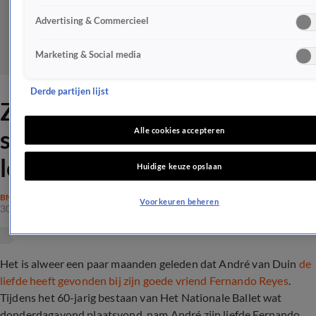
Advertising & Commercieel
Marketing & Social media
Derde partijen lijst
ZIEN: André van Duin
schittert met vriend op rode
Alle cookies accepteren
loper
Huidige keuze opslaan
BN'ERS
Voorkeuren beheren
30 juni 2022, 20:15
Het is alweer een paar maanden geleden dat André van Duin
de
liefde heeft gevonden bij zijn goede vriend Fernando Reyes
.
Tijdens het 60-jarig bestaan van Het Nationale Ballet wat
donderdagavond plaatsvond, nam André zijn liefde Fernando