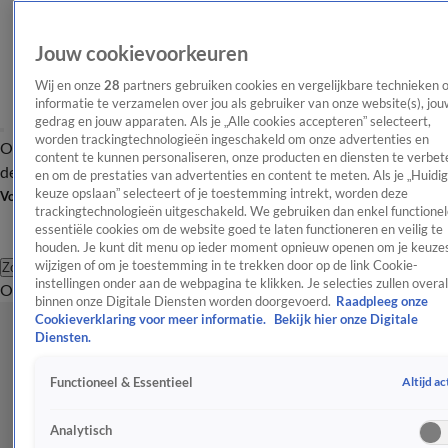
Jouw cookievoorkeuren
Wij en onze
28
partners gebruiken cookies en vergelijkbare technieken 
informatie te verzamelen over jou als gebruiker van onze website(s), jou
gedrag en jouw apparaten. Als je „Alle cookies accepteren” selecteert,
worden trackingtechnologieën ingeschakeld om onze advertenties en
Overzicht
Afleveringen
Tip
Entertainment
BN'ers
TV
Crime
Algemeen
content te kunnen personaliseren, onze producten en diensten te verbet
de redactie
Nieuwsbrief
en om de prestaties van advertenties en content te meten. Als je „Huidi
keuze opslaan” selecteert of je toestemming intrekt, worden deze
Volg Shownieuws
trackingtechnologieën uitgeschakeld. We gebruiken dan enkel functionel
essentiële cookies om de website goed te laten functioneren en veilig te
houden. Je kunt dit menu op ieder moment opnieuw openen om je keuzes
wijzigen of om je toestemming in te trekken door op de link Cookie-
Zoeken
instellingen onder aan de webpagina te klikken. Je selecties zullen overal
Overzicht
Entertainment
Spraakmakend
Reality
Crime
Video's
Afl
binnen onze Digitale Diensten worden doorgevoerd.
Raadpleeg onze
Cookieverklaring voor meer informatie.
Bekijk hier onze Digitale
Diensten.
Altijd ac
Functioneel & Essentieel
Analytisch