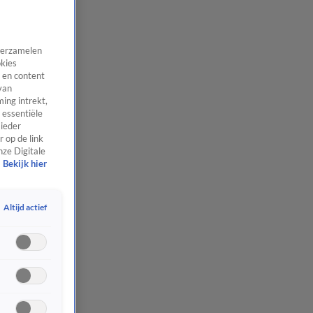
 verzamelen
okies
 en content
van
ing intrekt,
 essentiële
 ieder
 op de link
nze Digitale
Bekijk hier
Altijd actief