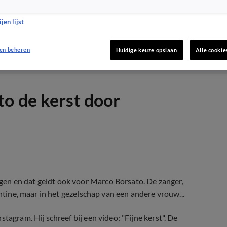
jen lijst
en beheren
Huidige keuze opslaan
Alle cookie
o de kerst door
en en dat geldt ook voor Marco Borsato. De zanger,
ntine, maar in het gezelschap van een andere vrouw...
tagram. Hij schreef bij een video: "Fijne kerst". De