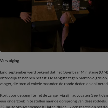
Vervolging
Eind september werd bekend dat het Openbaar Ministerie (OM) 
onzedelijk te hebben betast. De aangifte tegen Marco volgde op
zanger, die toen al enkele maanden de ronde deden op onlinerod
Kort voor de aangifte liet de zanger via zijn advocaten Geert-
een onderzoek in te stellen naar de oorsprong van deze roddels. 
22-jarige vrouw noemde hij later "duidelijk een reactie op het d