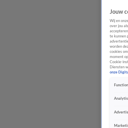
Jouw c
Wij en onz
over jou al
accepteren
te kunnen 
advertentie
worden dez
cookies om 
moment opn
Cookie-inst
Diensten w
onze Digit
Function
Analyti
Adverti
Marketi