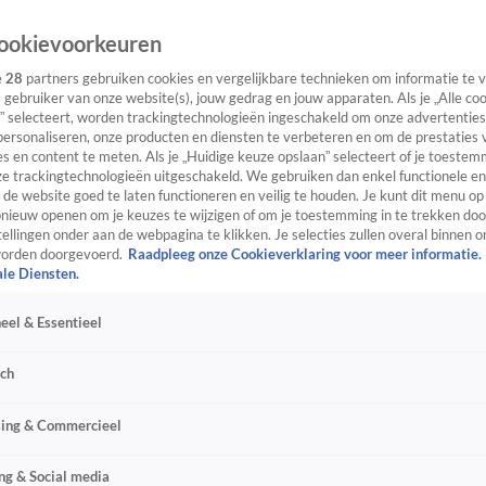
ookievoorkeuren
e
28
partners gebruiken cookies en vergelijkbare technieken om informatie te
s gebruiker van onze website(s), jouw gedrag en jouw apparaten. Als je „Alle co
” selecteert, worden trackingtechnologieën ingeschakeld om onze advertenties
personaliseren, onze producten en diensten te verbeteren en om de prestaties 
s en content te meten. Als je „Huidige keuze opslaan” selecteert of je toestemm
e trackingtechnologieën uitgeschakeld. We gebruiken dan enkel functionele en
de website goed te laten functioneren en veilig te houden. Je kunt dit menu op
ieuw openen om je keuzes te wijzigen of om je toestemming in te trekken door
ellingen onder aan de webpagina te klikken. Je selecties zullen overal binnen o
orden doorgevoerd.
Raadpleeg onze Cookieverklaring voor meer informatie.
ale Diensten.
eel & Essentieel
sch
sing & Commercieel
ng & Social media