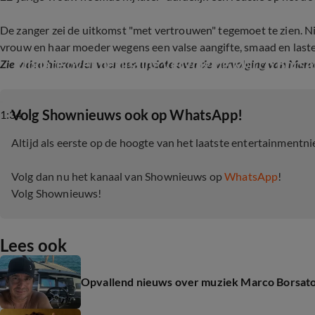
De zanger zei de uitkomst "met vertrouwen" tegemoet te zien. Nie
vrouw en haar moeder wegens een valse aangifte, smaad en laster
Update over beslissing vervolging Marco Borsa
Zie video hieronder voor een update over de vervolging van Marco
‎Volg Shownieuws ook op WhatsApp!
1:34
Altijd als eerste op de hoogte van het laatste entertainmentn
Volg dan nu het kanaal van Shownieuws op
WhatsApp
!
Volg Shownieuws!
Lees ook
Opvallend nieuws over muziek Marco Borsato i