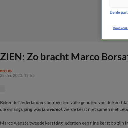
Derde parti
Voorkeur
ZIEN: Zo bracht Marco Borsat
BN'ERS
28 dec 2023, 13:53
Bekende Nederlanders hebben ten volle genoten van de kerstdag
die onlangs jarig was
(zie video)
, vierde kerst niet samen met Leo
Marco wenste tweede kerstdag iedereen een fijne kerst op zijn Ins