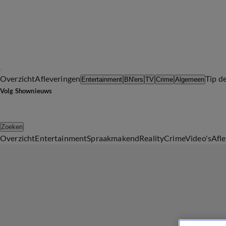
Overzicht
Afleveringen
Tip d
Entertainment
BN'ers
TV
Crime
Algemeen
Volg Shownieuws
Zoeken
Overzicht
Entertainment
Spraakmakend
Reality
Crime
Video's
Afl