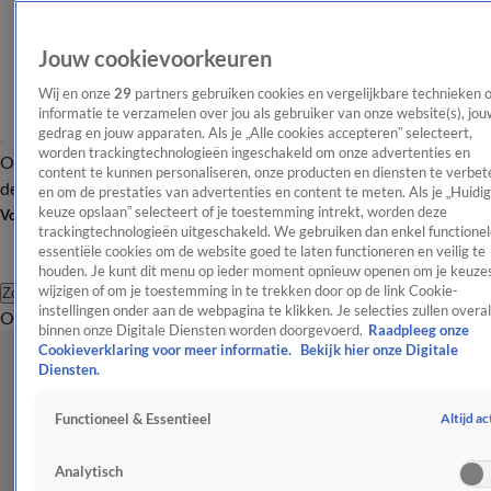
Jouw cookievoorkeuren
Wij en onze
29
partners gebruiken cookies en vergelijkbare technieken 
informatie te verzamelen over jou als gebruiker van onze website(s), jou
gedrag en jouw apparaten. Als je „Alle cookies accepteren” selecteert,
worden trackingtechnologieën ingeschakeld om onze advertenties en
Overzicht
Afleveringen
Tip
Entertainment
BN'ers
TV
Crime
Algemeen
content te kunnen personaliseren, onze producten en diensten te verbet
de redactie
Nieuwsbrief
en om de prestaties van advertenties en content te meten. Als je „Huidi
keuze opslaan” selecteert of je toestemming intrekt, worden deze
Volg Shownieuws
trackingtechnologieën uitgeschakeld. We gebruiken dan enkel functionel
essentiële cookies om de website goed te laten functioneren en veilig te
houden. Je kunt dit menu op ieder moment opnieuw openen om je keuzes
wijzigen of om je toestemming in te trekken door op de link Cookie-
Zoeken
instellingen onder aan de webpagina te klikken. Je selecties zullen overal
Overzicht
Entertainment
Spraakmakend
Reality
Crime
Video's
Afl
binnen onze Digitale Diensten worden doorgevoerd.
Raadpleeg onze
Cookieverklaring voor meer informatie.
Bekijk hier onze Digitale
Diensten.
Altijd ac
Functioneel & Essentieel
Analytisch