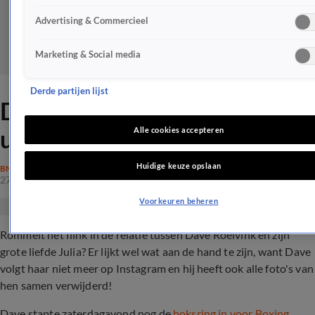
Advertising & Commercieel
Marketing & Social media
Derde partijen lijst
Dave Roelvink en Julia zijn
uit elkaar
Alle cookies accepteren
Huidige keuze opslaan
BN'ERS
27 okt 2019, 23:01
Voorkeuren beheren
Rommelt het flink in de relatie tussen Dave Roelvink en zijn
grote liefde Julia? Er lijkt wel wat aan de hand te zijn, want Dave
volgt haar niet meer op Instagram en hij heeft ook alle foto's van
hen samen verwijderd!
Dave stapte zaterdagavond nog de
boksring in voor Boxing